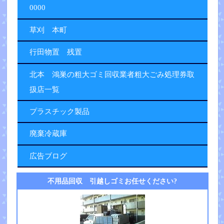
0000
草刈 本町
行田物置 残置
北本 鴻巣の粗大ゴミ回収業者粗大ごみ処理券取
扱店一覧
プラスチック製品
廃棄冷蔵庫
広告ブログ
不用品回収 引越しゴミお任せください?