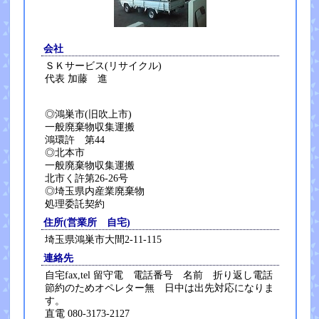
会社
ＳＫサービス(リサイクル)
代表 加藤 進
◎鴻巣市(旧吹上市)
一般廃棄物収集運搬
鴻環許 第44
◎北本市
一般廃棄物収集運搬
北市く許第26-26号
◎埼玉県内産業廃棄物
処理委託契約
住所(営業所 自宅)
埼玉県鴻巣市大間2-11-115
連絡先
自宅fax,tel 留守電 電話番号 名前 折り返し電話
節約のためオペレター無 日中は出先対応になりま
す。
直電 080-3173-2127