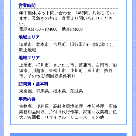
営業時間
年中無休,ネット問い合わせ 24時間、対応してい
ます。又急ぎの方は、直電より問い合わせくださ
い。
電話AM730～PM600 携帯PM800
地域エリア
鴻巣市、北本市、吉見町、旧行田市(一部は除く)、
吹上地域、
地域エリア
上尾市、桶川市、さいたま市、菖蒲市、白岡市、加
須市、川越市、東松山市、小川町、嵐山市、熊谷
市、その他 訪問回収条件有り
訪問費＋基本料
東京都、群馬県、栃木県、茨城県
事業内容
古物商、便利屋、高齢者環境整理 生前整理、店舗
業務用品回収、片付け代行作業、家電回収業務、粒
大ごみ回収 リサイクル リュース その他