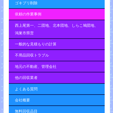
ゴキブリ削除
依頼の作業事例
西上尾第一、二団地、北本団地、しらこ鳩団地、
鴻巣市県営
一般的な見積もりの計算
不用品回収トラブル
地元の不動産、管理会社
他の回収業者
よくある質問
会社概要
無料回収品目