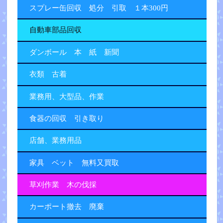
スプレー缶回収 処分 引取 １本300円
自動車部品回収
ダンボール 本 紙 新聞
衣類 古着
業務用、大型品、作業
食器の回収 引き取り
店舗、業務用品
家具 ベット 無料又買取
草刈作業 木の伐採
カーポート撤去 廃棄