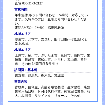
直電 080-3173-2127
営業時間
年中無休,ネット問い合わせ 24時間、対応してい
ます。又急ぎの方は、直電より問い合わせくださ
い。
電話AM730～PM600 携帯PM800
地域エリア
鴻巣市、北本市、吉見町、旧行田市(一部は除く)、
吹上地域、
地域エリア
上尾市、桶川市、さいたま市、菖蒲市、白岡市、加
須市、川越市、東松山市、小川町、嵐山市、熊谷
市、その他 訪問回収条件有り
訪問費＋基本料
東京都、群馬県、栃木県、茨城県
事業内容
古物商、便利屋、高齢者環境整理 生前整理、店舗
業務用品回収、片付け代行作業、家電回収業務、粒
大ごみ回収 リサイクル リュース その他