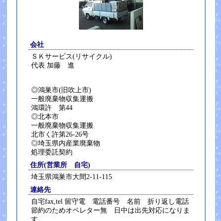
会社
ＳＫサービス(リサイクル)
代表 加藤 進
◎鴻巣市(旧吹上市)
一般廃棄物収集運搬
鴻環許 第44
◎北本市
一般廃棄物収集運搬
北市く許第26-26号
◎埼玉県内産業廃棄物
処理委託契約
住所(営業所 自宅)
埼玉県鴻巣市大間2-11-115
連絡先
自宅fax,tel 留守電 電話番号 名前 折り返し電話
節約のためオペレター無 日中は出先対応になりま
す。