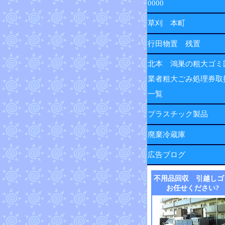
0000
草刈 本町
行田物置 残置
北本 鴻巣の粗大ゴミ
業者粗大ごみ処理券取
一覧
プラスチック製品
廃棄冷蔵庫
広告ブログ
不用品回収 引越しゴ
お任せください?