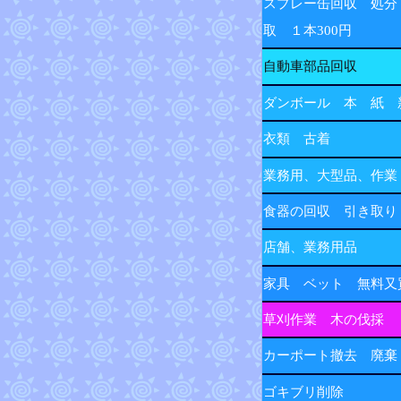
スプレー缶回収 処分
取 １本300円
自動車部品回収
ダンボール 本 紙 
衣類 古着
業務用、大型品、作業
食器の回収 引き取り
店舗、業務用品
家具 ベット 無料又
草刈作業 木の伐採
カーポート撤去 廃棄
ゴキブリ削除