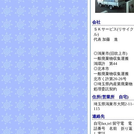
会社
ＳＫサービス(リサイク
ル)
代表 加藤 進
◎鴻巣市(旧吹上市)
一般廃棄物収集運搬
鴻環許 第44
◎北本市
一般廃棄物収集運搬
北市く許第26-26号
◎埼玉県内産業廃棄物
処理委託契約
住所(営業所 自宅)
埼玉県鴻巣市大間2-11-
115
連絡先
自宅fax,tel 留守電 電
話番号 名前 折り返
し電話