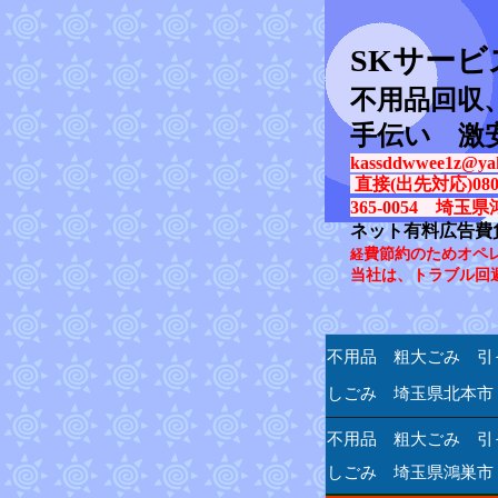
SK
サービ
不用品回収
手伝い 激
kassddwwee1z@yah
直接(出先対応)080-31
365-0054 埼玉県
ネット有料広告費
費節約のためオペ
経
当社は、トラブル回
不用品 粗大ごみ 引
しごみ 埼玉県北本市
不用品 粗大ごみ 引
しごみ 埼玉県鴻巣市