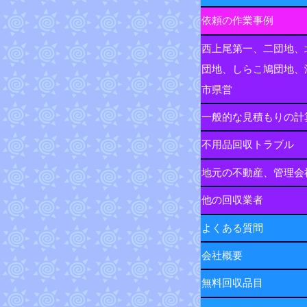
依頼の作業事例
西上尾第一、二団地、
団地、しらこ鳩団地、
市県営
一般的な見積もりの計
不用品回収トラブル
地元の不動産、管理会
他の回収業者
よくある質問
会社概要
無料回収品目