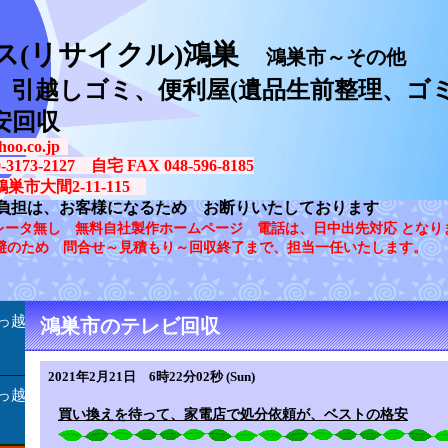
ス(リサイクル)鴻巣
鴻巣市～その他
、引越しゴミ、便利屋(遺品生前整理、ゴミ
安回収
oo.co.jp
73-2127 自宅 FAX 048-596-8185
鴻巣市大間2-11-115
負担は、お客様になるため お断りいたしております
レータ無し 無料自社製作ホームページ 電話は、日中出先対応 となり
避のため 問合せ～見積もり～回収終了まで、担当一任いたします。
っ越
鴻巣市のテレビ回収
2021年2月21日 6時22分02秒 (Sun)
っ越
買い換えを待って、家電店で処分依頼が、ベストの格安