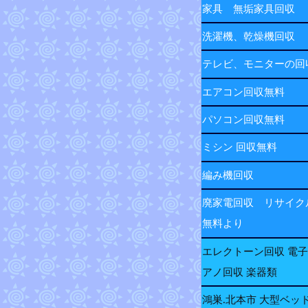
家具 無垢家具回収
洗濯機、乾燥機回収
テレビ、モニターの
エアコン回収無料
パソコン回収無料
ミシン 回収無料
編み機回収
廃家電回収 リサイク
無料より
エレクトーン回収 電
アノ回収 楽器類
鴻巣.北本市 大型ベッ