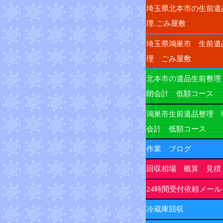
埼玉県北本市の生前遺
理.ごみ屋敷
埼玉県鴻巣市 生前遺
理 ごみ屋敷
北本市の遺品生前整理
朗会計 低額コース
鴻巣市生前遺品整理 
会計 低額コース
作業 ブログ
回収相場 概算 見積
24時間受付依頼メール
冷蔵庫回収