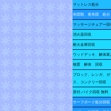
マットレス処分
布団類、座布団 処分
マッサージチェアー回
消火器回収
耐火金庫回収
ウッドデッキ、解体家
物置 解体 回収
ブロック、レンガ、ガ
ス、コンクリー回収
原付.バイク回収 無料
サーフボード処分回収