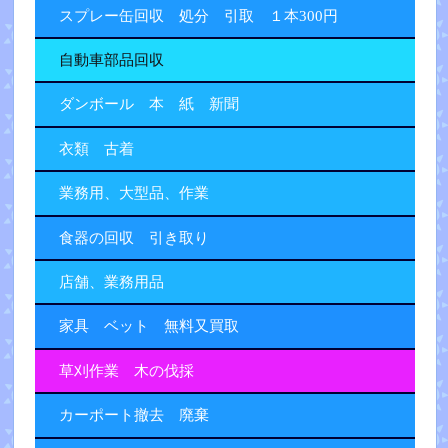
スプレー缶回収 処分 引取 １本300円
自動車部品回収
ダンボール 本 紙 新聞
衣類 古着
業務用、大型品、作業
食器の回収 引き取り
店舗、業務用品
家具 ベット 無料又買取
草刈作業 木の伐採
カーポート撤去 廃棄