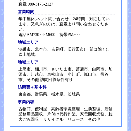
直電 080-3173-2127
営業時間
年中無休,ネット問い合わせ 24時間、対応してい
ます。又急ぎの方は、直電より問い合わせくださ
い。
電話AM730～PM600 携帯PM800
地域エリア
鴻巣市、北本市、吉見町、旧行田市(一部は除く)、
吹上地域、
地域エリア
上尾市、桶川市、さいたま市、菖蒲市、白岡市、加
須市、川越市、東松山市、小川町、嵐山市、熊谷
市、その他 訪問回収条件有り
訪問費＋基本料
東京都、群馬県、栃木県、茨城県
事業内容
古物商、便利屋、高齢者環境整理 生前整理、店舗
業務用品回収、片付け代行作業、家電回収業務、粒
大ごみ回収 リサイクル リュース その他