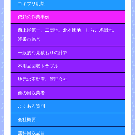
ゴキブリ削除
依頼の作業事例
西上尾第一、二団地、北本団地、しらこ鳩団地、
鴻巣市県営
一般的な見積もりの計算
不用品回収トラブル
地元の不動産、管理会社
他の回収業者
よくある質問
会社概要
無料回収品目