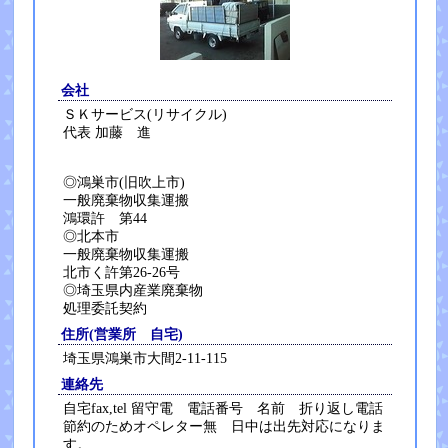
会社
ＳＫサービス(リサイクル)
代表 加藤 進
◎鴻巣市(旧吹上市)
一般廃棄物収集運搬
鴻環許 第44
◎北本市
一般廃棄物収集運搬
北市く許第26-26号
◎埼玉県内産業廃棄物
処理委託契約
住所(営業所 自宅)
埼玉県鴻巣市大間2-11-115
連絡先
自宅fax,tel 留守電 電話番号 名前 折り返し電話
節約のためオペレター無 日中は出先対応になりま
す。