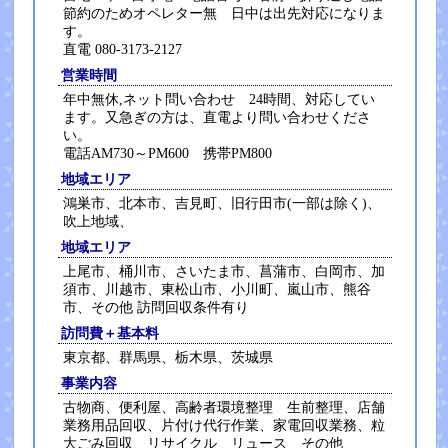
節約のためオペレター無 日中は出先対応になりま
す。
直電 080-3173-2127
営業時間
年中無休,ネット問い合わせ 24時間、対応してい
ます。又急ぎの方は、直電より問い合わせくださ
い。
電話AM730～PM600 携帯PM800
地域エリア
鴻巣市、北本市、吉見町、旧行田市(一部は除く)、
吹上地域、
地域エリア
上尾市、桶川市、さいたま市、菖蒲市、白岡市、加
須市、川越市、東松山市、小川町、嵐山市、熊谷
市、その他 訪問回収条件有り
訪問費＋基本料
東京都、群馬県、栃木県、茨城県
事業内容
古物商、便利屋、高齢者環境整理 生前整理、店舗
業務用品回収、片付け代行作業、家電回収業務、粒
大ごみ回収 リサイクル リュース その他