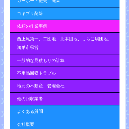
カーポート撤去 廃棄
ゴキブリ削除
依頼の作業事例
西上尾第一、二団地、北本団地、しらこ鳩団地、
鴻巣市県営
一般的な見積もりの計算
不用品回収トラブル
地元の不動産、管理会社
他の回収業者
よくある質問
会社概要