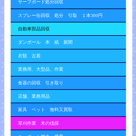
サーフボード処分回収
スプレー缶回収 処分 引取 １本300円
自動車部品回収
ダンボール 本 紙 新聞
衣類 古着
業務用、大型品、作業
食器の回収 引き取り
店舗、業務用品
家具 ベット 無料又買取
草刈作業 木の伐採