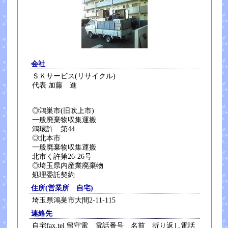
会社
ＳＫサービス(リサイクル)
代表 加藤 進
◎鴻巣市(旧吹上市)
一般廃棄物収集運搬
鴻環許 第44
◎北本市
一般廃棄物収集運搬
北市く許第26-26号
◎埼玉県内産業廃棄物
処理委託契約
住所(営業所 自宅)
埼玉県鴻巣市大間2-11-115
連絡先
自宅fax,tel 留守電 電話番号 名前 折り返し電話