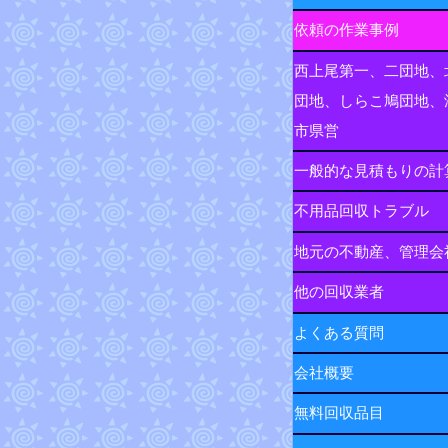
依頼の作業事例
西上尾第一、二団地、
団地、しらこ鳩団地、
市県営
一般的な見積もりの計
不用品回収トラブル
地元の不動産、管理会
他の回収業者
よくある質問
会社概要
無料回収品目