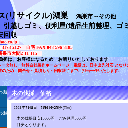
ス(リサイクル)鴻巣
鴻巣市～その他
、引越しゴミ、便利屋(遺品生前整理、ゴミ
安回収
oo.co.jp
73-2127 自宅 FAX 048-596-8185
鴻巣市大間2-11-115
負担は、お客様になるため お断りいたしております
レータ無し 無料自社製作ホームページ 電話は、日中出先対応 となり
避のため 問合せ～見積もり～回収終了まで、担当一任いたします。
っ越
木の伐採 価格
2021年7月8日 7時01分25秒 (Thu)
っ越
木の伐採目安15000円 ごみ処理3000円
目安となります。