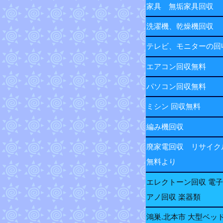
家具 無垢家具回収
洗濯機、乾燥機回収
テレビ、モニターの
エアコン回収無料
パソコン回収無料
ミシン 回収無料
編み機回収
廃家電回収 リサイク
無料より
エレクトーン回収 電
アノ回収 楽器類
鴻巣.北本市 大型ベッ