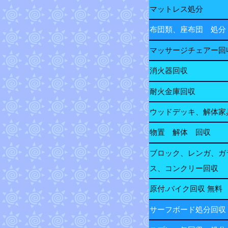
マットレス処分
布団類、座布団 処分
マッサージチェアー回
消火器回収
耐火金庫回収
ウッドデッキ、解体家
物置 解体 回収
ブロック、レンガ、ガ
ス、コンクリー回収
原付.バイク回収 無料
サーフボード処分回収