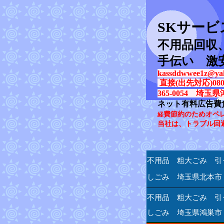
SK
サービ
不用品回収
手伝い 激
kassddwwee1z@yah
直接(出先対応)080-31
365-0054 埼玉県
ネット有料広告費
費節約のためオペ
経
当社は、トラブル回
不用品 粗大ごみ 引
しごみ 埼玉県北本市
不用品 粗大ごみ 引
しごみ 埼玉県鴻巣市