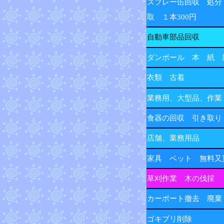
スプレー缶回収 処分
取 １本300円
自動車部品回収
ダンボール 本 紙 
衣類 古着
業務用、大型品、作業
食器の回収 引き取り
店舗、業務用品
家具 ベット 無料又
草刈作業 木の伐採
カーポート撤去 廃棄
ゴキブリ削除