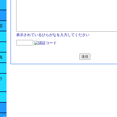
収
表示されているひらがなを入力してください
具
ラ