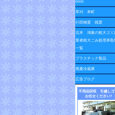
0000
草刈 本町
行田物置 残置
北本 鴻巣の粗大ゴミ
業者粗大ごみ処理券取
一覧
プラスチック製品
廃棄冷蔵庫
広告ブログ
不用品回収 引越しゴ
お任せください?