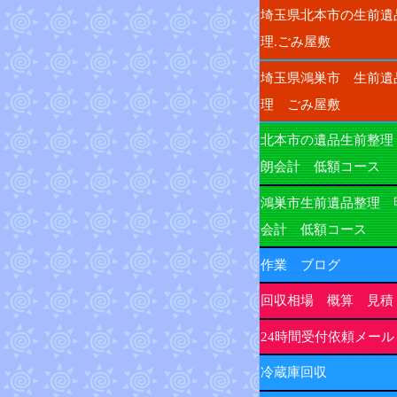
埼玉県北本市の生前遺
理.ごみ屋敷
埼玉県鴻巣市 生前遺
理 ごみ屋敷
北本市の遺品生前整理
朗会計 低額コース
鴻巣市生前遺品整理 
会計 低額コース
作業 ブログ
回収相場 概算 見積
24時間受付依頼メール
冷蔵庫回収