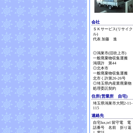
会社
ＳＫサービス(リサイク
ル)
代表 加藤 進
◎鴻巣市(旧吹上市)
一般廃棄物収集運搬
鴻環許 第44
◎北本市
一般廃棄物収集運搬
北市く許第26-26号
◎埼玉県内産業廃棄物
処理委託契約
住所(営業所 自宅)
埼玉県鴻巣市大間2-11-
115
連絡先
自宅fax,tel 留守電 電
話番号 名前 折り返
し電話