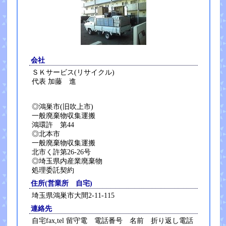
会社
ＳＫサービス(リサイクル)
代表 加藤 進
◎鴻巣市(旧吹上市)
一般廃棄物収集運搬
鴻環許 第44
◎北本市
一般廃棄物収集運搬
北市く許第26-26号
◎埼玉県内産業廃棄物
処理委託契約
住所(営業所 自宅)
埼玉県鴻巣市大間2-11-115
連絡先
自宅fax,tel 留守電 電話番号 名前 折り返し電話