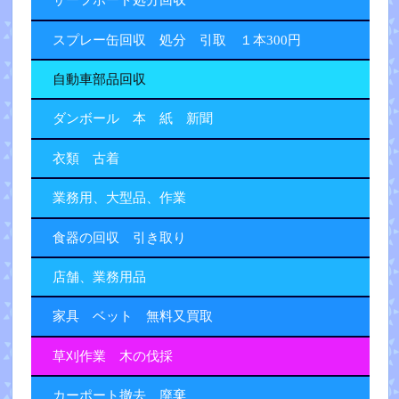
サーフボード処分回収
スプレー缶回収 処分 引取 １本300円
自動車部品回収
ダンボール 本 紙 新聞
衣類 古着
業務用、大型品、作業
食器の回収 引き取り
店舗、業務用品
家具 ベット 無料又買取
草刈作業 木の伐採
カーポート撤去 廃棄