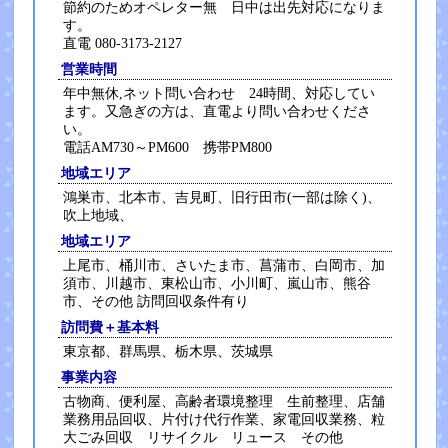
節約のためオペレター無 日中は出先対応になりま
す。
直電 080-3173-2127
営業時間
年中無休,ネット問い合わせ 24時間、対応してい
ます。又急ぎの方は、直電より問い合わせくださ
い。
電話AM730～PM600 携帯PM800
地域エリア
鴻巣市、北本市、吉見町、旧行田市(一部は除く)、
吹上地域、
地域エリア
上尾市、桶川市、さいたま市、菖蒲市、白岡市、加
須市、川越市、東松山市、小川町、嵐山市、熊谷
市、その他 訪問回収条件有り
訪問費＋基本料
東京都、群馬県、栃木県、茨城県
事業内容
古物商、便利屋、高齢者環境整理 生前整理、店舗
業務用品回収、片付け代行作業、家電回収業務、粒
大ごみ回収 リサイクル リュース その他