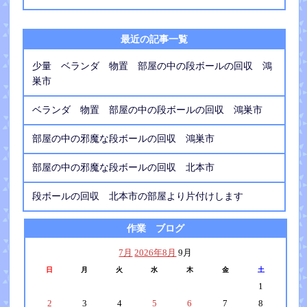
最近の記事一覧
少量 ベランダ 物置 部屋の中の段ボールの回収 鴻
巣市
ベランダ 物置 部屋の中の段ボールの回収 鴻巣市
部屋の中の邪魔な段ボールの回収 鴻巣市
部屋の中の邪魔な段ボールの回収 北本市
段ボールの回収 北本市の部屋より片付けします
作業 ブログ
7月
2026年8月
9月
日
月
火
水
木
金
土
1
2
3
4
5
6
7
8