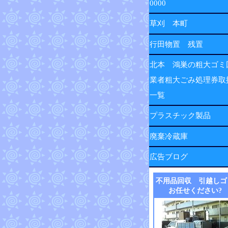
0000
草刈 本町
行田物置 残置
北本 鴻巣の粗大ゴミ
業者粗大ごみ処理券取
一覧
プラスチック製品
廃棄冷蔵庫
広告ブログ
不用品回収 引越しゴ
お任せください?