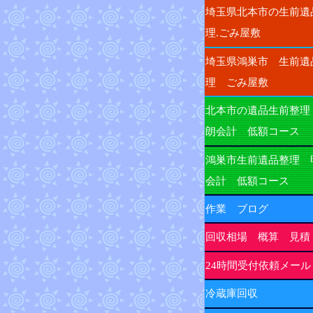
埼玉県北本市の生前遺
理.ごみ屋敷
埼玉県鴻巣市 生前遺
理 ごみ屋敷
北本市の遺品生前整理
朗会計 低額コース
鴻巣市生前遺品整理 
会計 低額コース
作業 ブログ
回収相場 概算 見積
24時間受付依頼メール
冷蔵庫回収