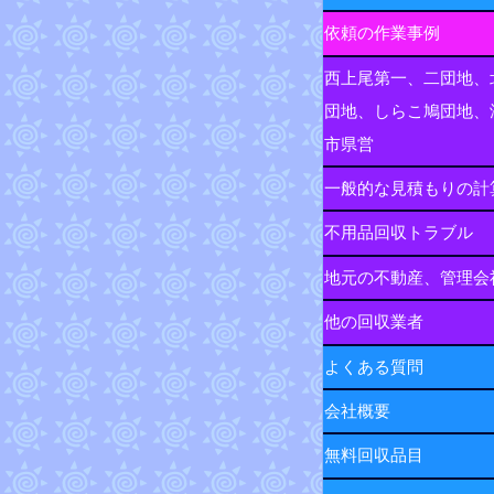
依頼の作業事例
西上尾第一、二団地、
団地、しらこ鳩団地、
市県営
一般的な見積もりの計
不用品回収トラブル
地元の不動産、管理会
他の回収業者
よくある質問
会社概要
無料回収品目