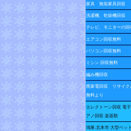
家具 無垢家具回収
洗濯機、乾燥機回収
テレビ、モニターの
エアコン回収無料
パソコン回収無料
ミシン 回収無料
編み機回収
廃家電回収 リサイク
無料より
エレクトーン回収 電
アノ回収 楽器類
鴻巣.北本市 大型ベッ