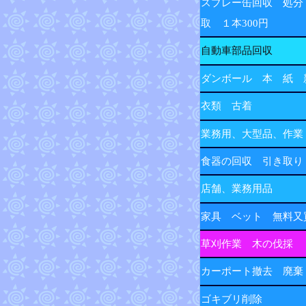
スプレー缶回収 処分
取 １本300円
自動車部品回収
ダンボール 本 紙 
衣類 古着
業務用、大型品、作業
食器の回収 引き取り
店舗、業務用品
家具 ベット 無料又
草刈作業 木の伐採
カーポート撤去 廃棄
ゴキブリ削除