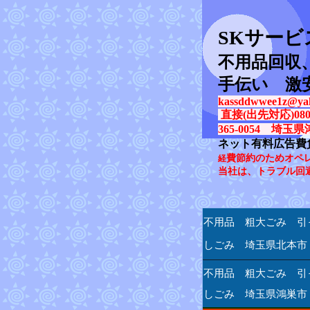
SK
サービ
不用品回収
手伝い 激
kassddwwee1z@yah
直接(出先対応)080-31
365-0054 埼玉県
ネット有料広告費
費節約のためオペ
経
当社は、トラブル回
不用品 粗大ごみ 引
しごみ 埼玉県北本市
不用品 粗大ごみ 引
しごみ 埼玉県鴻巣市