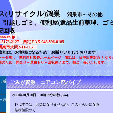
ス(リサイクル)鴻巣
鴻巣市～その他
、引越しゴミ、便利屋(遺品生前整理、ゴミ
安回収
oo.co.jp
73-2127 自宅 FAX 048-596-8185
鴻巣市大間2-11-115
負担は、お客様になるため お断りいたしております
レータ無し 無料自社製作ホームページ 電話は、日中出先対応 となり
避のため 問合せ～見積もり～回収終了まで、担当一任いたします。
っ越
ごみが資源 エアコン廃パイプ
2021年10月10日 10時19分46秒 (Sun)
っ越
1～2本では、お金になりませんが、このぐらいになる
結構値段つく