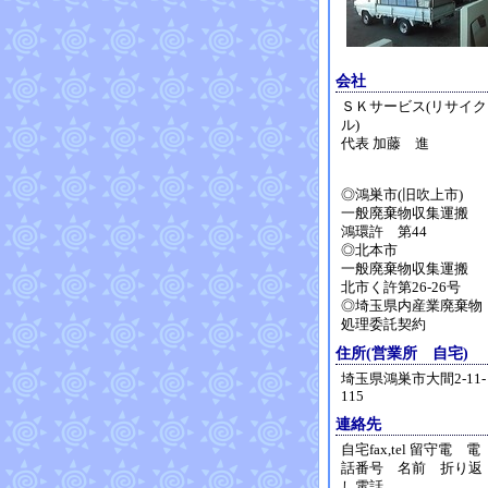
会社
ＳＫサービス(リサイク
ル)
代表 加藤 進
◎鴻巣市(旧吹上市)
一般廃棄物収集運搬
鴻環許 第44
◎北本市
一般廃棄物収集運搬
北市く許第26-26号
◎埼玉県内産業廃棄物
処理委託契約
住所(営業所 自宅)
埼玉県鴻巣市大間2-11-
115
連絡先
自宅fax,tel 留守電 電
話番号 名前 折り返
し電話