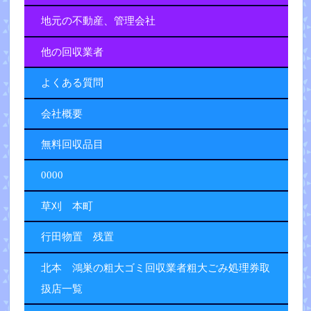
地元の不動産、管理会社
他の回収業者
よくある質問
会社概要
無料回収品目
0000
草刈 本町
行田物置 残置
北本 鴻巣の粗大ゴミ回収業者粗大ごみ処理券取
扱店一覧