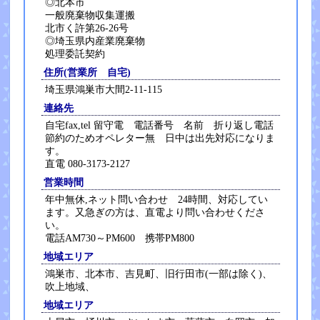
◎北本市
一般廃棄物収集運搬
北市く許第26-26号
◎埼玉県内産業廃棄物
処理委託契約
住所(営業所 自宅)
埼玉県鴻巣市大間2-11-115
連絡先
自宅fax,tel 留守電 電話番号 名前 折り返し電話
節約のためオペレター無 日中は出先対応になりま
す。
直電 080-3173-2127
営業時間
年中無休,ネット問い合わせ 24時間、対応してい
ます。又急ぎの方は、直電より問い合わせくださ
い。
電話AM730～PM600 携帯PM800
地域エリア
鴻巣市、北本市、吉見町、旧行田市(一部は除く)、
吹上地域、
地域エリア