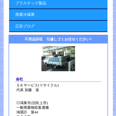
プラスチック製品
廃棄冷蔵庫
広告ブログ
不用品回収 引越しゴミお任せください?
会社
ＳＫサービス(リサイクル)
代表 加藤 進
◎鴻巣市(旧吹上市)
一般廃棄物収集運搬
鴻環許 第44