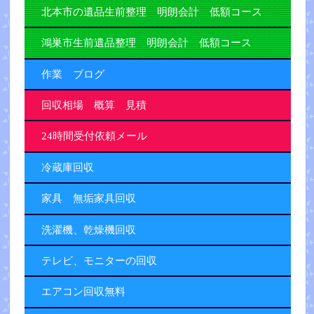
北本市の遺品生前整理 明朗会計 低額コース
鴻巣市生前遺品整理 明朗会計 低額コース
作業 ブログ
回収相場 概算 見積
24時間受付依頼メール
冷蔵庫回収
家具 無垢家具回収
洗濯機、乾燥機回収
テレビ、モニターの回収
エアコン回収無料