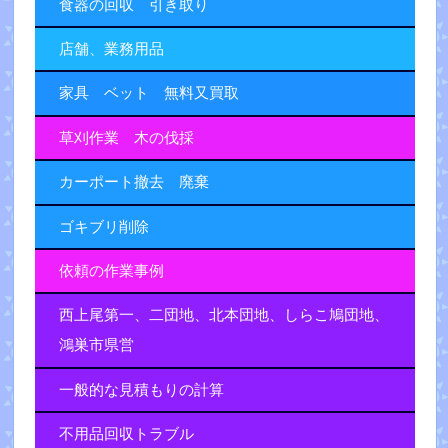
食器の回収 引き取り
店舗、業務用品
家具 ベット 無料又買取
草刈作業 木の伐採
カーポート撤去 廃棄
ゴキブリ削除
依頼の作業事例
西上尾第一、二団地、北本団地、しらこ鳩団地、
鴻巣市県営
一般的な見積もりの計算
不用品回収トラブル