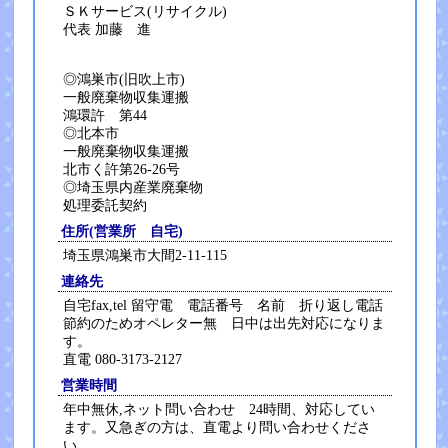
ＳＫサービス(リサイクル)
代表 加藤 進
◎鴻巣市(旧吹上市)
一般廃棄物収集運搬
鴻環許 第44
◎北本市
一般廃棄物収集運搬
北市く許第26-26号
◎埼玉県内産業廃棄物
処理委託契約
住所(営業所 自宅)
埼玉県鴻巣市大間2-11-115
連絡先
自宅fax,tel 留守電 電話番号 名前 折り返し電話
節約のためオペレター無 日中は出先対応になりま
す。
直電 080-3173-2127
営業時間
年中無休,ネット問い合わせ 24時間、対応してい
ます。又急ぎの方は、直電より問い合わせくださ
い。