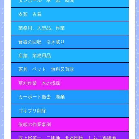
ダンボール 本 紙 新聞
衣類 古着
業務用、大型品、作業
食器の回収 引き取り
店舗、業務用品
家具 ベット 無料又買取
草刈作業 木の伐採
カーポート撤去 廃棄
ゴキブリ削除
依頼の作業事例
西上尾第一、二団地、北本団地、しらこ鳩団地、