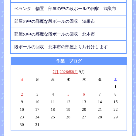
ベランダ 物置 部屋の中の段ボールの回収 鴻巣市
部屋の中の邪魔な段ボールの回収 鴻巣市
部屋の中の邪魔な段ボールの回収 北本市
段ボールの回収 北本市の部屋より片付けします
作業 ブログ
7月
2026年8月
9月
日
月
火
水
木
金
土
1
2
3
4
5
6
7
8
9
10
11
12
13
14
15
16
17
18
19
20
21
22
23
24
25
26
27
28
29
30
31