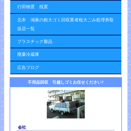
行田物置 残置
北本 鴻巣の粗大ゴミ回収業者粗大ごみ処理券取
扱店一覧
プラスチック製品
廃棄冷蔵庫
広告ブログ
不用品回収 引越しゴミお任せください?
会社