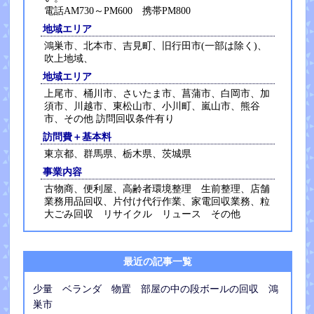
電話AM730～PM600 携帯PM800
地域エリア
鴻巣市、北本市、吉見町、旧行田市(一部は除く)、
吹上地域、
地域エリア
上尾市、桶川市、さいたま市、菖蒲市、白岡市、加
須市、川越市、東松山市、小川町、嵐山市、熊谷
市、その他 訪問回収条件有り
訪問費＋基本料
東京都、群馬県、栃木県、茨城県
事業内容
古物商、便利屋、高齢者環境整理 生前整理、店舗
業務用品回収、片付け代行作業、家電回収業務、粒
大ごみ回収 リサイクル リュース その他
最近の記事一覧
少量 ベランダ 物置 部屋の中の段ボールの回収 鴻
巣市