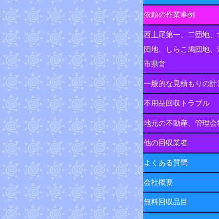
依頼の作業事例
西上尾第一、二団地、
団地、しらこ鳩団地、
市県営
一般的な見積もりの計
不用品回収トラブル
地元の不動産、管理会
他の回収業者
よくある質問
会社概要
無料回収品目