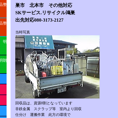
品整
巣市 北本市
その他対応
SKサービス.リサイクル鴻巣
出先対応080-3173-2127
品整
当時写真
 明
明朗
回収品は、資源8割となっています
非鉄金属 スクラップ等 室内より回収
仕分け 運搬作業 此方の環境で