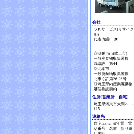
会社
ＳＫサービス(リサイク
ル)
代表 加藤 進
◎鴻巣市(旧吹上市)
一般廃棄物収集運搬
鴻環許 第44
◎北本市
一般廃棄物収集運搬
北市く許第26-26号
◎埼玉県内産業廃棄物
処理委託契約
住所(営業所 自宅)
埼玉県鴻巣市大間2-11-
115
連絡先
自宅fax,tel 留守電 電
話番号 名前 折り返
し電話