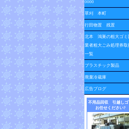
0000
草刈 本町
行田物置 残置
北本 鴻巣の粗大ゴミ
業者粗大ごみ処理券取
一覧
プラスチック製品
廃棄冷蔵庫
広告ブログ
不用品回収 引越しゴ
お任せください?