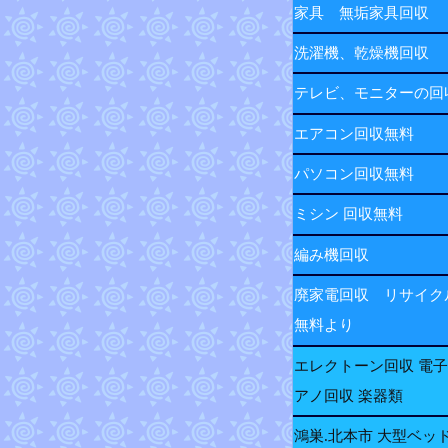
家具 無垢家具回収
洗濯機、乾燥機回収
テレビ、モニターの
エアコン回収無料
パソコン回収無料
ミシン 回収無料
編み機回収
廃家電回収 リサイク
無料より
エレクトーン回収 電
アノ回収 楽器類
鴻巣.北本市 大型ベッ