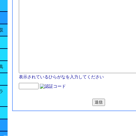
収
具
表示されているひらがなを入力してください
ラ