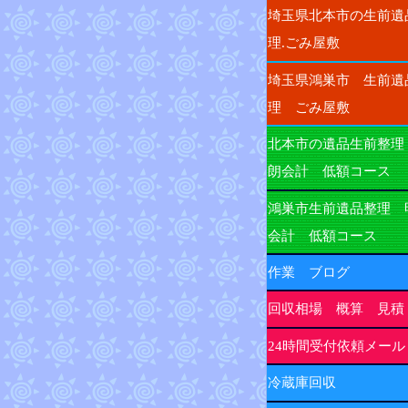
埼玉県北本市の生前遺
理.ごみ屋敷
埼玉県鴻巣市 生前遺
理 ごみ屋敷
北本市の遺品生前整理
朗会計 低額コース
鴻巣市生前遺品整理 
会計 低額コース
作業 ブログ
回収相場 概算 見積
24時間受付依頼メール
冷蔵庫回収