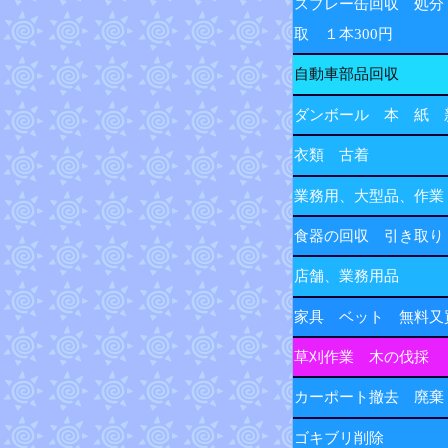
スプレー缶回収 処分
取 １本300円
自動車部品回収
ダンボール 本 紙 
衣類 古着
業務用、大型品、作業
食器の回収 引き取り
店舗、業務用品
家具 ベット 無料又
草刈作業 木の伐採
カーポート撤去 廃棄
ゴキブリ削除