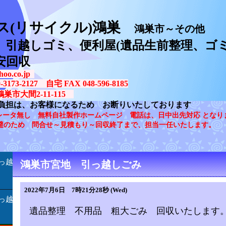
ス(リサイクル)鴻巣
鴻巣市～その他
、引越しゴミ、便利屋(遺品生前整理、ゴミ
安回収
oo.co.jp
73-2127 自宅 FAX 048-596-8185
鴻巣市大間2-11-115
負担は、お客様になるため お断りいたしております
レータ無し 無料自社製作ホームページ 電話は、日中出先対応 となり
避のため 問合せ～見積もり～回収終了まで、担当一任いたします。
っ越
鴻巣市宮地 引っ越しごみ
2022年7月6日 7時21分28秒 (Wed)
っ越
遺品整理 不用品 粗大ごみ 回収いたします