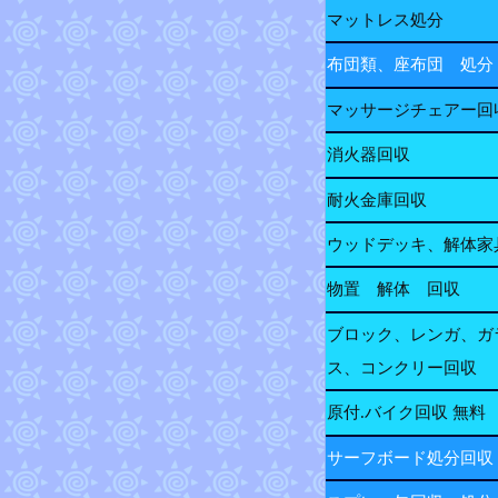
マットレス処分
布団類、座布団 処分
マッサージチェアー回
消火器回収
耐火金庫回収
ウッドデッキ、解体家
物置 解体 回収
ブロック、レンガ、ガ
ス、コンクリー回収
原付.バイク回収 無料
サーフボード処分回収