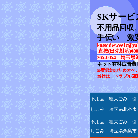
SK
サービ
不用品回収
手伝い 激
kassddwwee1z@yah
直接(出先対応)080-31
365-0054 埼玉県
ネット有料広告費
費節約のためオペ
経
当社は、トラブル回
不用品 粗大ごみ 引
しごみ 埼玉県北本市
不用品 粗大ごみ 引
しごみ 埼玉県鴻巣市