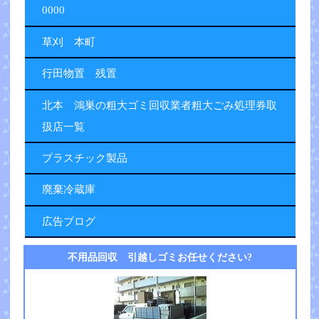
0000
草刈 本町
行田物置 残置
北本 鴻巣の粗大ゴミ回収業者粗大ごみ処理券取
扱店一覧
プラスチック製品
廃棄冷蔵庫
広告ブログ
不用品回収 引越しゴミお任せください?