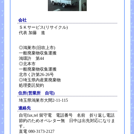
会社
ＳＫサービス(リサイクル)
代表 加藤 進
◎鴻巣市(旧吹上市)
一般廃棄物収集運搬
鴻環許 第44
◎北本市
一般廃棄物収集運搬
北市く許第26-26号
◎埼玉県内産業廃棄物
処理委託契約
住所(営業所 自宅)
埼玉県鴻巣市大間2-11-115
連絡先
自宅fax,tel 留守電 電話番号 名前 折り返し電話
節約のためオペレター無 日中は出先対応になりま
す。
直電 080-3173-2127