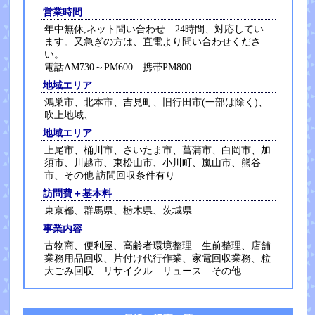
営業時間
年中無休,ネット問い合わせ 24時間、対応してい
ます。又急ぎの方は、直電より問い合わせくださ
い。
電話AM730～PM600 携帯PM800
地域エリア
鴻巣市、北本市、吉見町、旧行田市(一部は除く)、
吹上地域、
地域エリア
上尾市、桶川市、さいたま市、菖蒲市、白岡市、加
須市、川越市、東松山市、小川町、嵐山市、熊谷
市、その他 訪問回収条件有り
訪問費＋基本料
東京都、群馬県、栃木県、茨城県
事業内容
古物商、便利屋、高齢者環境整理 生前整理、店舗
業務用品回収、片付け代行作業、家電回収業務、粒
大ごみ回収 リサイクル リュース その他