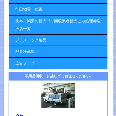
行田物置 残置
北本 鴻巣の粗大ゴミ回収業者粗大ごみ処理券取
扱店一覧
プラスチック製品
廃棄冷蔵庫
広告ブログ
不用品回収 引越しゴミお任せください?