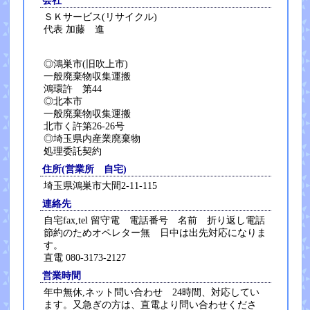
会社
ＳＫサービス(リサイクル)
代表 加藤 進
◎鴻巣市(旧吹上市)
一般廃棄物収集運搬
鴻環許 第44
◎北本市
一般廃棄物収集運搬
北市く許第26-26号
◎埼玉県内産業廃棄物
処理委託契約
住所(営業所 自宅)
埼玉県鴻巣市大間2-11-115
連絡先
自宅fax,tel 留守電 電話番号 名前 折り返し電話
節約のためオペレター無 日中は出先対応になりま
す。
直電 080-3173-2127
営業時間
年中無休,ネット問い合わせ 24時間、対応してい
ます。又急ぎの方は、直電より問い合わせくださ