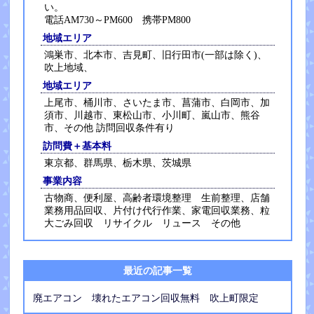
い。
電話AM730～PM600 携帯PM800
地域エリア
鴻巣市、北本市、吉見町、旧行田市(一部は除く)、
吹上地域、
地域エリア
上尾市、桶川市、さいたま市、菖蒲市、白岡市、加
須市、川越市、東松山市、小川町、嵐山市、熊谷
市、その他 訪問回収条件有り
訪問費＋基本料
東京都、群馬県、栃木県、茨城県
事業内容
古物商、便利屋、高齢者環境整理 生前整理、店舗
業務用品回収、片付け代行作業、家電回収業務、粒
大ごみ回収 リサイクル リュース その他
最近の記事一覧
廃エアコン 壊れたエアコン回収無料 吹上町限定