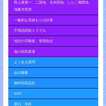
西上尾第一、二団地、北本団地、しらこ鳩団地、
鴻巣市県営
一般的な見積もりの計算
不用品回収トラブル
地元の不動産、管理会社
他の回収業者
よくある質問
会社概要
無料回収品目
0000
草刈 本町