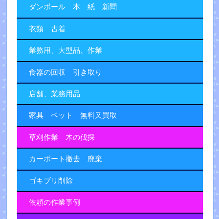
ダンボール 本 紙 新聞
衣類 古着
業務用、大型品、作業
食器の回収 引き取り
店舗、業務用品
家具 ベット 無料又買取
草刈作業 木の伐採
カーポート撤去 廃棄
ゴキブリ削除
依頼の作業事例