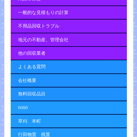
一般的な見積もりの計算
不用品回収トラブル
地元の不動産、管理会社
他の回収業者
よくある質問
会社概要
無料回収品目
0000
草刈 本町
行田物置 残置