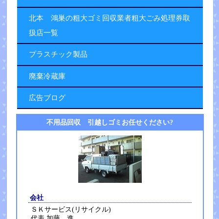
北本 鴻巣の粗大ゴミ回収業者粗大ごみ処理券取
扱店一覧
プラスチック製品
廃棄冷蔵庫
広告ブログ
不用品回収 引越しゴミお任せください?
会社
ＳＫサービス(リサイクル)
代表 加藤 進