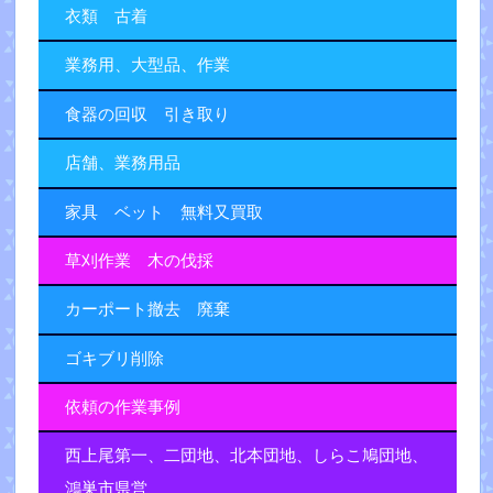
衣類 古着
業務用、大型品、作業
食器の回収 引き取り
店舗、業務用品
家具 ベット 無料又買取
草刈作業 木の伐採
カーポート撤去 廃棄
ゴキブリ削除
依頼の作業事例
西上尾第一、二団地、北本団地、しらこ鳩団地、
鴻巣市県営