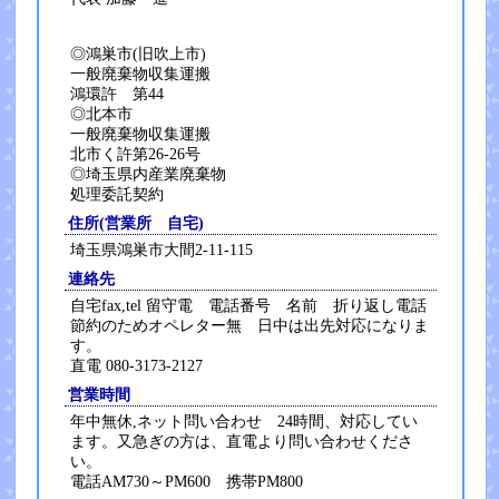
◎鴻巣市(旧吹上市)
一般廃棄物収集運搬
鴻環許 第44
◎北本市
一般廃棄物収集運搬
北市く許第26-26号
◎埼玉県内産業廃棄物
処理委託契約
住所(営業所 自宅)
埼玉県鴻巣市大間2-11-115
連絡先
自宅fax,tel 留守電 電話番号 名前 折り返し電話
節約のためオペレター無 日中は出先対応になりま
す。
直電 080-3173-2127
営業時間
年中無休,ネット問い合わせ 24時間、対応してい
ます。又急ぎの方は、直電より問い合わせくださ
い。
電話AM730～PM600 携帯PM800