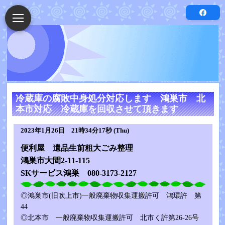
冷蔵庫の腐敗中身処分対応します 鴻巣市 北
本市対応 冷蔵庫を回収させて頂きます
2023年1月26日 21時34分17秒 (Thu)
便利屋 遺品生前粗大ごみ整理
鴻巣市大間2-11-115
SKサービス鴻巣 080-3173-2127
◎鴻巣市(旧吹上市)一般廃棄物収集運搬許可 鴻環許 第
44
◎北本市 一般廃棄物収集運搬許可 北市く許第26-26号