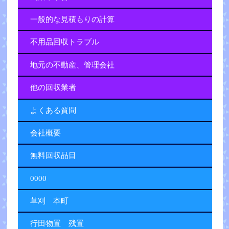
一般的な見積もりの計算
不用品回収トラブル
地元の不動産、管理会社
他の回収業者
よくある質問
会社概要
無料回収品目
0000
草刈 本町
行田物置 残置