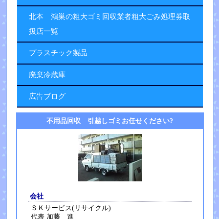
北本 鴻巣の粗大ゴミ回収業者粗大ごみ処理券取
扱店一覧
プラスチック製品
廃棄冷蔵庫
広告ブログ
不用品回収 引越しゴミお任せください?
会社
ＳＫサービス(リサイクル)
代表 加藤 進