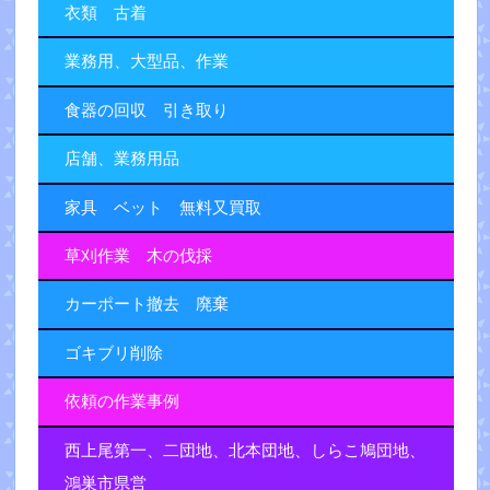
衣類 古着
業務用、大型品、作業
食器の回収 引き取り
店舗、業務用品
家具 ベット 無料又買取
草刈作業 木の伐採
カーポート撤去 廃棄
ゴキブリ削除
依頼の作業事例
西上尾第一、二団地、北本団地、しらこ鳩団地、
鴻巣市県営