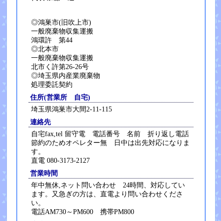
◎鴻巣市(旧吹上市)
一般廃棄物収集運搬
鴻環許 第44
◎北本市
一般廃棄物収集運搬
北市く許第26-26号
◎埼玉県内産業廃棄物
処理委託契約
住所(営業所 自宅)
埼玉県鴻巣市大間2-11-115
連絡先
自宅fax,tel 留守電 電話番号 名前 折り返し電話
節約のためオペレター無 日中は出先対応になりま
す。
直電 080-3173-2127
営業時間
年中無休,ネット問い合わせ 24時間、対応してい
ます。又急ぎの方は、直電より問い合わせくださ
い。
電話AM730～PM600 携帯PM800