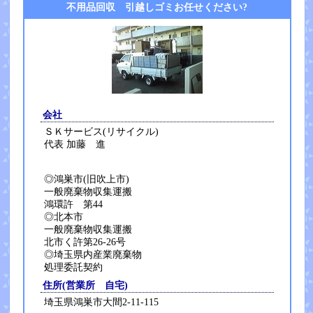
不用品回収 引越しゴミお任せください?
会社
ＳＫサービス(リサイクル)
代表 加藤 進
◎鴻巣市(旧吹上市)
一般廃棄物収集運搬
鴻環許 第44
◎北本市
一般廃棄物収集運搬
北市く許第26-26号
◎埼玉県内産業廃棄物
処理委託契約
住所(営業所 自宅)
埼玉県鴻巣市大間2-11-115