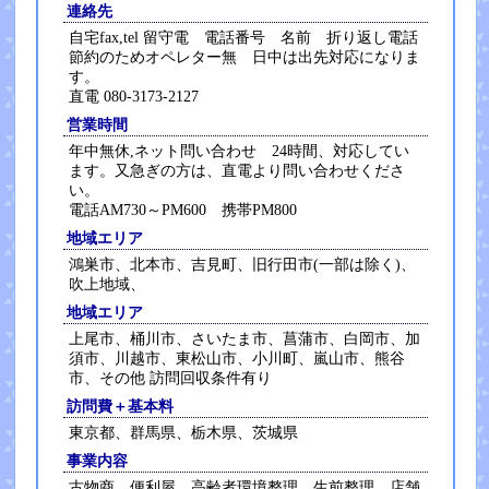
連絡先
自宅fax,tel 留守電 電話番号 名前 折り返し電話
節約のためオペレター無 日中は出先対応になりま
す。
直電 080-3173-2127
営業時間
年中無休,ネット問い合わせ 24時間、対応してい
ます。又急ぎの方は、直電より問い合わせくださ
い。
電話AM730～PM600 携帯PM800
地域エリア
鴻巣市、北本市、吉見町、旧行田市(一部は除く)、
吹上地域、
地域エリア
上尾市、桶川市、さいたま市、菖蒲市、白岡市、加
須市、川越市、東松山市、小川町、嵐山市、熊谷
市、その他 訪問回収条件有り
訪問費＋基本料
東京都、群馬県、栃木県、茨城県
事業内容
古物商、便利屋、高齢者環境整理 生前整理、店舗