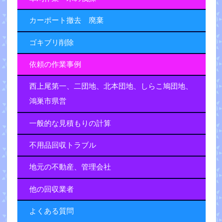
カーポート撤去 廃棄
ゴキブリ削除
依頼の作業事例
西上尾第一、二団地、北本団地、しらこ鳩団地、
鴻巣市県営
一般的な見積もりの計算
不用品回収トラブル
地元の不動産、管理会社
他の回収業者
よくある質問