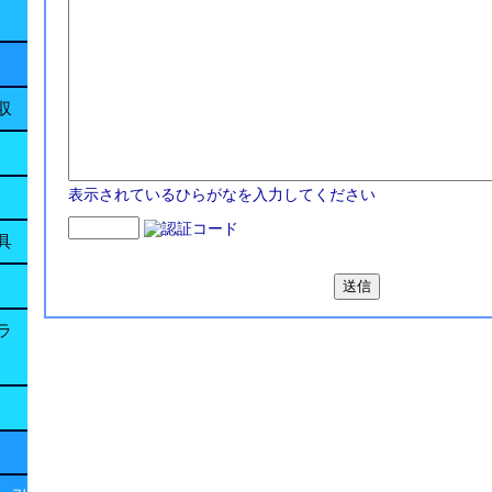
収
表示されているひらがなを入力してください
具
ラ