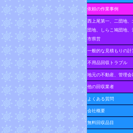
依頼の作業事例
西上尾第一、二団地、
団地、しらこ鳩団地、
市県営
一般的な見積もりの計
不用品回収トラブル
地元の不動産、管理会
他の回収業者
よくある質問
会社概要
無料回収品目