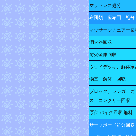
マットレス処分
布団類、座布団 処分
マッサージチェアー回
消火器回収
耐火金庫回収
ウッドデッキ、解体家
物置 解体 回収
ブロック、レンガ、ガ
ス、コンクリー回収
原付.バイク回収 無料
サーフボード処分回収