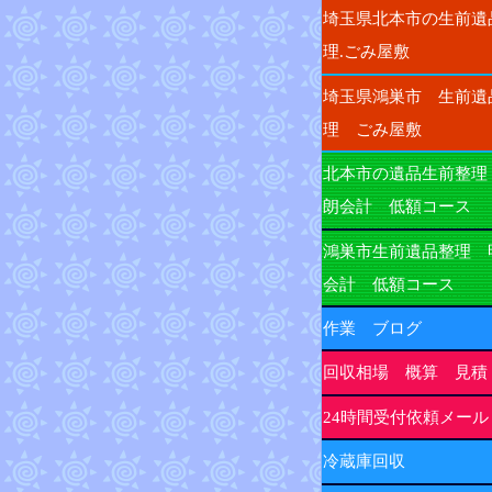
埼玉県北本市の生前遺
理.ごみ屋敷
埼玉県鴻巣市 生前遺
理 ごみ屋敷
北本市の遺品生前整理
朗会計 低額コース
鴻巣市生前遺品整理 
会計 低額コース
作業 ブログ
回収相場 概算 見積
24時間受付依頼メール
冷蔵庫回収