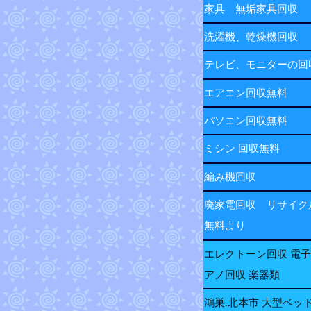
家具 無垢家具回収
洗濯機、乾燥機回収
テレビ、モニターの
エアコン回収無料
パソコン回収無料
ミシン 回収無料
編み機回収
廃家電回収 リサイク
無料より
エレクトーン回収 電
アノ回収 楽器類
鴻巣.北本市 大型ベッ