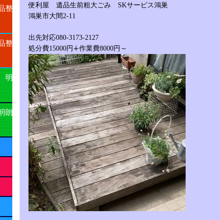
便利屋 遺品生前粗大ごみ SKサービス鴻巣
品整
鴻巣市大間2-11
出先対応080-3173-2127
品整
処分費15000円∔作業費8000円～
 明
明朗