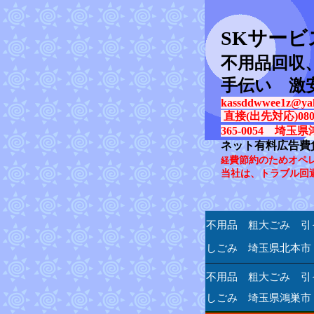
SK
サービ
不用品回収
手伝い 激
kassddwwee1z@yah
直接(出先対応)080-31
365-0054 埼玉県
ネット有料広告費
費節約のためオペ
経
当社は、トラブル回
不用品 粗大ごみ 引
しごみ 埼玉県北本市
不用品 粗大ごみ 引
しごみ 埼玉県鴻巣市