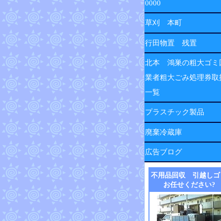
0000
草刈 本町
行田物置 残置
北本 鴻巣の粗大ゴミ
業者粗大ごみ処理券取
一覧
プラスチック製品
廃棄冷蔵庫
広告ブログ
不用品回収 引越しゴ
お任せください?