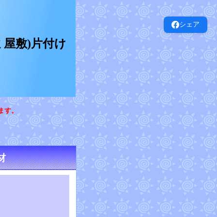
シェア
屋敷)片付け
ます。
材