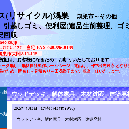
ス(リサイクル)鴻巣
鴻巣市～その他
、引越しゴミ、便利屋(遺品生前整理、ゴミ
安回収
oo.co.jp
73-2127 自宅 FAX 048-596-8185
鴻巣市大間2-11-115
負担は、お客様になるため お断りいたしております
レータ無し 無料自社製作ホームページ 電話は、日中出先対応 となり
避のため 問合せ～見積もり～回収終了まで、担当一任いたします。
っ越
ウッドデッキ、解体家具 木材対応 建築廃
2023年4月5日 17時05分54秒 (Wed)
っ越
ウッドデッキ、解体家具 木材対応 建築廃材