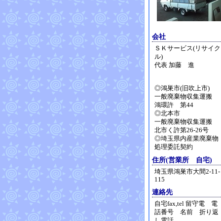
会社
ＳＫサービス(リサイク
ル)
代表 加藤 進
◎鴻巣市(旧吹上市)
一般廃棄物収集運搬
鴻環許 第44
◎北本市
一般廃棄物収集運搬
北市く許第26-26号
◎埼玉県内産業廃棄物
処理委託契約
住所(営業所 自宅)
埼玉県鴻巣市大間2-11-
115
連絡先
自宅fax,tel 留守電 電
話番号 名前 折り返
し電話