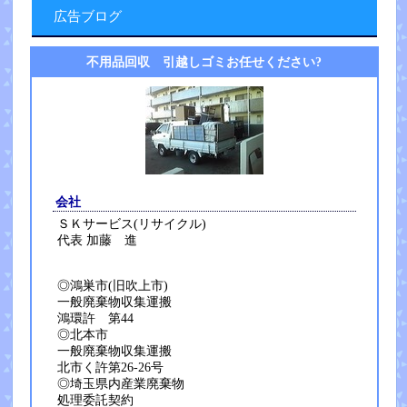
広告ブログ
不用品回収 引越しゴミお任せください?
会社
ＳＫサービス(リサイクル)
代表 加藤 進
◎鴻巣市(旧吹上市)
一般廃棄物収集運搬
鴻環許 第44
◎北本市
一般廃棄物収集運搬
北市く許第26-26号
◎埼玉県内産業廃棄物
処理委託契約