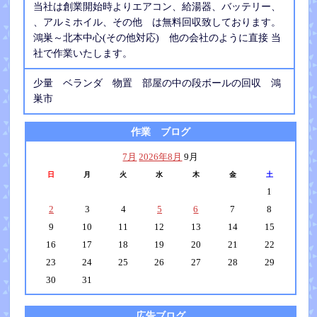
当社は創業開始時よりエアコン、給湯器、バッテリー、
、アルミホイル、その他 は無料回収致しております。
鴻巣～北本中心(その他対応) 他の会社のように直接 当
社で作業いたします。
少量 ベランダ 物置 部屋の中の段ボールの回収 鴻
巣市
作業 ブログ
7月
2026年8月
9月
日
月
火
水
木
金
土
1
2
3
4
5
6
7
8
9
10
11
12
13
14
15
16
17
18
19
20
21
22
23
24
25
26
27
28
29
30
31
広告ブログ