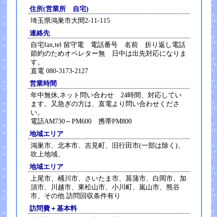
住所(営業所 自宅)
埼玉県鴻巣市大間2-11-115
連絡先
自宅fax,tel 留守電 電話番号 名前 折り返し電話
節約のためオペレター無 日中は出先対応になりま
す。
直電 080-3173-2127
営業時間
年中無休,ネット問い合わせ 24時間、対応してい
ます。又急ぎの方は、直電より問い合わせくださ
い。
電話AM730～PM600 携帯PM800
地域エリア
鴻巣市、北本市、吉見町、旧行田市(一部は除く)、
吹上地域、
地域エリア
上尾市、桶川市、さいたま市、菖蒲市、白岡市、加
須市、川越市、東松山市、小川町、嵐山市、熊谷
市、その他 訪問回収条件有り
訪問費＋基本料