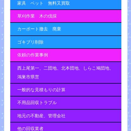
家具 ベット 無料又買取
草刈作業 木の伐採
カーポート撤去 廃棄
ゴキブリ削除
依頼の作業事例
西上尾第一、二団地、北本団地、しらこ鳩団地、
鴻巣市県営
一般的な見積もりの計算
不用品回収トラブル
地元の不動産、管理会社
他の回収業者