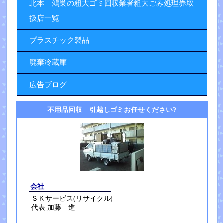
北本 鴻巣の粗大ゴミ回収業者粗大ごみ処理券取
扱店一覧
プラスチック製品
廃棄冷蔵庫
広告ブログ
不用品回収 引越しゴミお任せください?
会社
ＳＫサービス(リサイクル)
代表 加藤 進