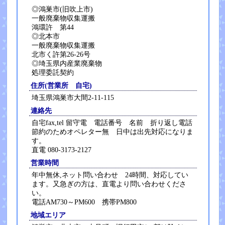
◎鴻巣市(旧吹上市)
一般廃棄物収集運搬
鴻環許 第44
◎北本市
一般廃棄物収集運搬
北市く許第26-26号
◎埼玉県内産業廃棄物
処理委託契約
住所(営業所 自宅)
埼玉県鴻巣市大間2-11-115
連絡先
自宅fax,tel 留守電 電話番号 名前 折り返し電話
節約のためオペレター無 日中は出先対応になりま
す。
直電 080-3173-2127
営業時間
年中無休,ネット問い合わせ 24時間、対応してい
ます。又急ぎの方は、直電より問い合わせくださ
い。
電話AM730～PM600 携帯PM800
地域エリア