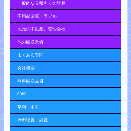
一般的な見積もりの計算
不用品回収トラブル
地元の不動産、管理会社
他の回収業者
よくある質問
会社概要
無料回収品目
0000
草刈 本町
行田物置 残置