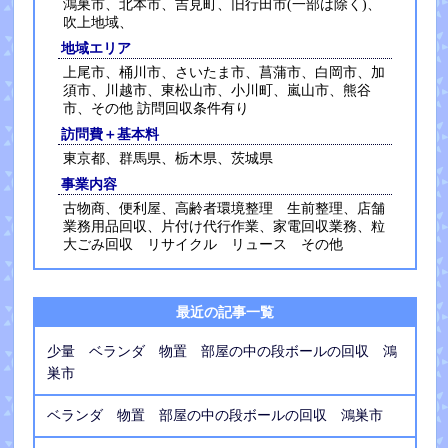
鴻巣市、北本市、吉見町、旧行田市(一部は除く)、
吹上地域、
地域エリア
上尾市、桶川市、さいたま市、菖蒲市、白岡市、加
須市、川越市、東松山市、小川町、嵐山市、熊谷
市、その他 訪問回収条件有り
訪問費＋基本料
東京都、群馬県、栃木県、茨城県
事業内容
古物商、便利屋、高齢者環境整理 生前整理、店舗
業務用品回収、片付け代行作業、家電回収業務、粒
大ごみ回収 リサイクル リュース その他
最近の記事一覧
少量 ベランダ 物置 部屋の中の段ボールの回収 鴻
巣市
ベランダ 物置 部屋の中の段ボールの回収 鴻巣市