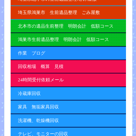
埼玉県鴻巣市 生前遺品整理 ごみ屋敷
北本市の遺品生前整理 明朗会計 低額コース
鴻巣市生前遺品整理 明朗会計 低額コース
作業 ブログ
回収相場 概算 見積
24時間受付依頼メール
冷蔵庫回収
家具 無垢家具回収
洗濯機、乾燥機回収
テレビ、モニターの回収