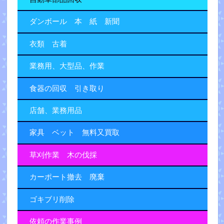
ダンボール 本 紙 新聞
衣類 古着
業務用、大型品、作業
食器の回収 引き取り
店舗、業務用品
家具 ベット 無料又買取
草刈作業 木の伐採
カーポート撤去 廃棄
ゴキブリ削除
依頼の作業事例