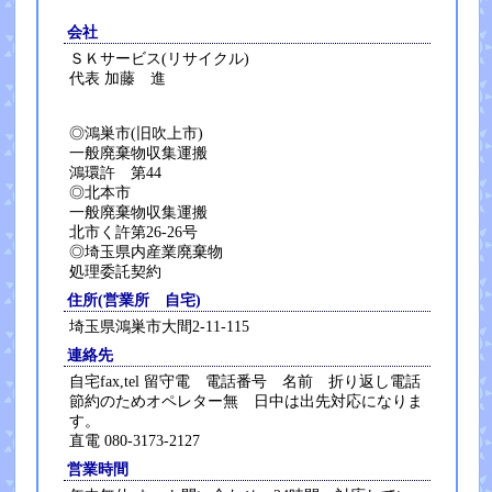
会社
ＳＫサービス(リサイクル)
代表 加藤 進
◎鴻巣市(旧吹上市)
一般廃棄物収集運搬
鴻環許 第44
◎北本市
一般廃棄物収集運搬
北市く許第26-26号
◎埼玉県内産業廃棄物
処理委託契約
住所(営業所 自宅)
埼玉県鴻巣市大間2-11-115
連絡先
自宅fax,tel 留守電 電話番号 名前 折り返し電話
節約のためオペレター無 日中は出先対応になりま
す。
直電 080-3173-2127
営業時間