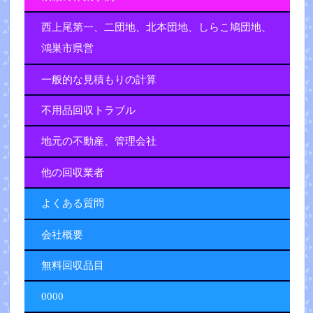
西上尾第一、二団地、北本団地、しらこ鳩団地、
鴻巣市県営
一般的な見積もりの計算
不用品回収トラブル
地元の不動産、管理会社
他の回収業者
よくある質問
会社概要
無料回収品目
0000