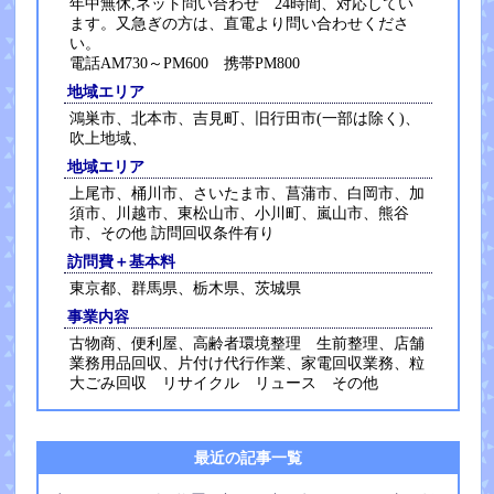
年中無休,ネット問い合わせ 24時間、対応してい
ます。又急ぎの方は、直電より問い合わせくださ
い。
電話AM730～PM600 携帯PM800
地域エリア
鴻巣市、北本市、吉見町、旧行田市(一部は除く)、
吹上地域、
地域エリア
上尾市、桶川市、さいたま市、菖蒲市、白岡市、加
須市、川越市、東松山市、小川町、嵐山市、熊谷
市、その他 訪問回収条件有り
訪問費＋基本料
東京都、群馬県、栃木県、茨城県
事業内容
古物商、便利屋、高齢者環境整理 生前整理、店舗
業務用品回収、片付け代行作業、家電回収業務、粒
大ごみ回収 リサイクル リュース その他
最近の記事一覧