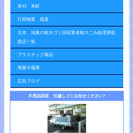
草刈 本町
行田物置 残置
北本 鴻巣の粗大ゴミ回収業者粗大ごみ処理券取
扱店一覧
プラスチック製品
廃棄冷蔵庫
広告ブログ
不用品回収 引越しゴミお任せください?