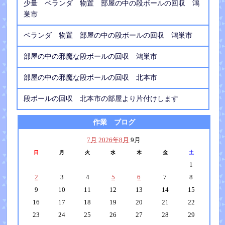
少量 ベランダ 物置 部屋の中の段ボールの回収 鴻
巣市
ベランダ 物置 部屋の中の段ボールの回収 鴻巣市
部屋の中の邪魔な段ボールの回収 鴻巣市
部屋の中の邪魔な段ボールの回収 北本市
段ボールの回収 北本市の部屋より片付けします
作業 ブログ
7月
2026年8月
9月
日
月
火
水
木
金
土
1
2
3
4
5
6
7
8
9
10
11
12
13
14
15
16
17
18
19
20
21
22
23
24
25
26
27
28
29