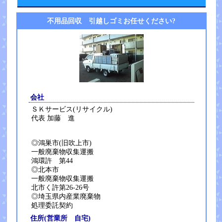
不用品回収 引越しゴミお任せください?
会社
ＳＫサービス(リサイクル)
代表 加藤 進
◎鴻巣市(旧吹上市)
一般廃棄物収集運搬
鴻環許 第44
◎北本市
一般廃棄物収集運搬
北市く許第26-26号
◎埼玉県内産業廃棄物
処理委託契約
住所(営業所 自宅)