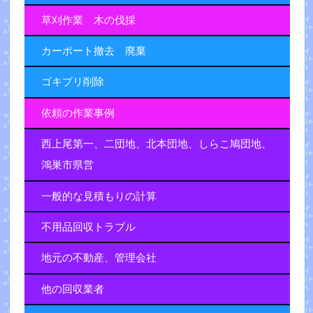
草刈作業 木の伐採
カーポート撤去 廃棄
ゴキブリ削除
依頼の作業事例
西上尾第一、二団地、北本団地、しらこ鳩団地、
鴻巣市県営
一般的な見積もりの計算
不用品回収トラブル
地元の不動産、管理会社
他の回収業者