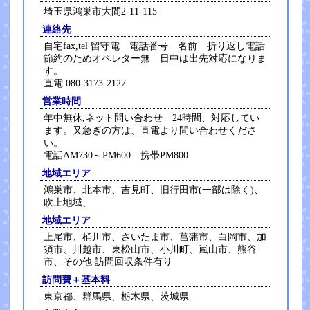
埼玉県鴻巣市大間2-11-115
連絡先
自宅fax,tel 留守電 電話番号 名前 折り返し電話
節約のためオペレター無 日中は出先対応になりま
す。
直電 080-3173-2127
営業時間
年中無休,ネット問い合わせ 24時間、対応してい
ます。又急ぎの方は、直電より問い合わせくださ
い。
電話AM730～PM600 携帯PM800
地域エリア
鴻巣市、北本市、吉見町、旧行田市(一部は除く)、
吹上地域、
地域エリア
上尾市、桶川市、さいたま市、菖蒲市、白岡市、加
須市、川越市、東松山市、小川町、嵐山市、熊谷
市、その他 訪問回収条件有り
訪問費＋基本料
東京都、群馬県、栃木県、茨城県