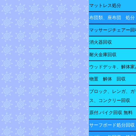
マットレス処分
布団類、座布団 処分
マッサージチェアー回
消火器回収
耐火金庫回収
ウッドデッキ、解体家
物置 解体 回収
ブロック、レンガ、ガ
ス、コンクリー回収
原付.バイク回収 無料
サーフボード処分回収