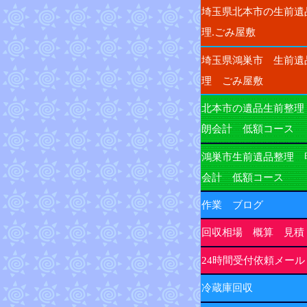
埼玉県北本市の生前遺
理.ごみ屋敷
埼玉県鴻巣市 生前遺
理 ごみ屋敷
北本市の遺品生前整理
朗会計 低額コース
鴻巣市生前遺品整理 
会計 低額コース
作業 ブログ
回収相場 概算 見積
24時間受付依頼メール
冷蔵庫回収