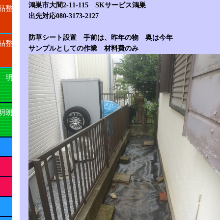
鴻巣市大間2-11-115 SKサービス鴻巣
品整
出先対応080-3173-2127
防草シート設置 手前は、昨年の物 奥は今年
品整
サンプルとしての作業 材料費のみ
 明
明朗