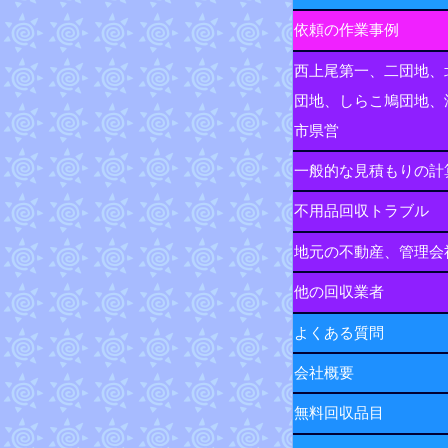
依頼の作業事例
西上尾第一、二団地、
団地、しらこ鳩団地、
市県営
一般的な見積もりの計
不用品回収トラブル
地元の不動産、管理会
他の回収業者
よくある質問
会社概要
無料回収品目