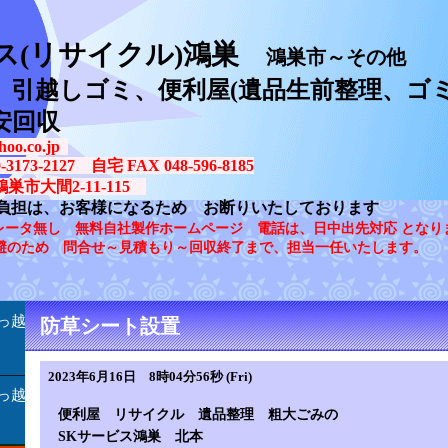
ス(リサイクル)鴻巣
鴻巣市～その他
、引越しゴミ、便利屋(遺品生前整理、ゴミ
安回収
oo.co.jp
73-2127 自宅 FAX 048-596-8185
鴻巣市大間2-11-115
負担は、お客様になるため お断りいたしております
レータ無し 無料自社製作ホームページ 電話は、日中出先対応 となり
避のため 問合せ～見積もり～回収終了まで、担当一任いたします。
っ越
防草シート設置
2023年6月16日 8時04分56秒 (Fri)
っ越
便利屋 リサイクル 遺品整理 粗大ごみの
SKサービス鴻巣 北本