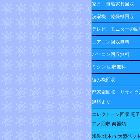
家具 無垢家具回収
洗濯機、乾燥機回収
テレビ、モニターの
エアコン回収無料
パソコン回収無料
ミシン 回収無料
編み機回収
廃家電回収 リサイク
無料より
エレクトーン回収 電
アノ回収 楽器類
鴻巣.北本市 大型ベッ