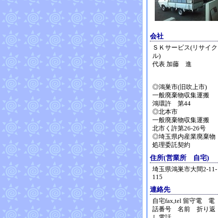
会社
ＳＫサービス(リサイク
ル)
代表 加藤 進
◎鴻巣市(旧吹上市)
一般廃棄物収集運搬
鴻環許 第44
◎北本市
一般廃棄物収集運搬
北市く許第26-26号
◎埼玉県内産業廃棄物
処理委託契約
住所(営業所 自宅)
埼玉県鴻巣市大間2-11-
115
連絡先
自宅fax,tel 留守電 電
話番号 名前 折り返
し電話