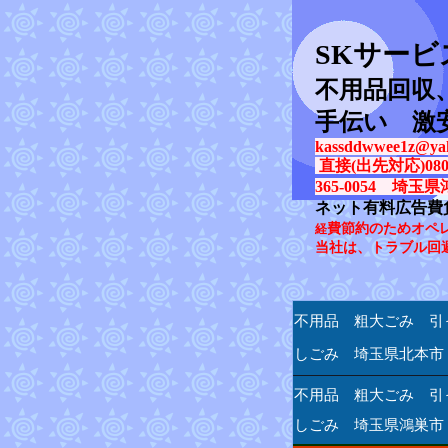
SK
サービ
不用品回収
手伝い 激
kassddwwee1z@yah
直接(出先対応)080-31
365-0054 埼玉県
ネット有料広告費
費節約のためオペ
経
当社は、トラブル回
不用品 粗大ごみ 引
しごみ 埼玉県北本市
不用品 粗大ごみ 引
しごみ 埼玉県鴻巣市