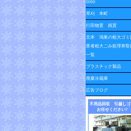
0000
草刈 本町
行田物置 残置
北本 鴻巣の粗大ゴミ
業者粗大ごみ処理券取
一覧
プラスチック製品
廃棄冷蔵庫
広告ブログ
不用品回収 引越しゴ
お任せください?