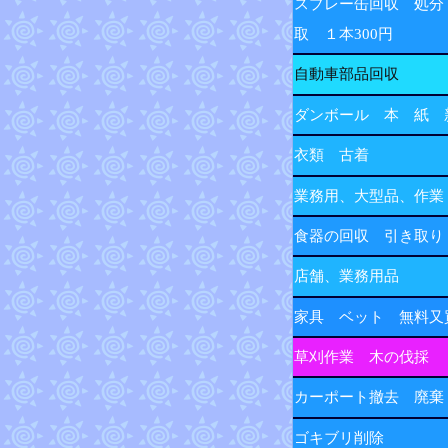
スプレー缶回収 処分
取 １本300円
自動車部品回収
ダンボール 本 紙 
衣類 古着
業務用、大型品、作業
食器の回収 引き取り
店舗、業務用品
家具 ベット 無料又
草刈作業 木の伐採
カーポート撤去 廃棄
ゴキブリ削除