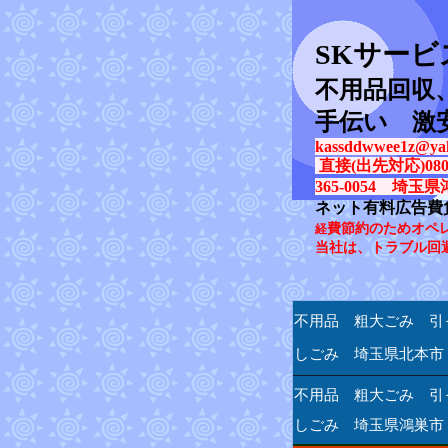
SK
サービ
不用品回収
手伝い 激
kassddwwee1z@yah
直接(出先対応)080-31
365-0054 埼玉県
ネット有料広告費
費節約のためオペ
経
当社は、トラブル回
不用品 粗大ごみ 引
しごみ 埼玉県北本市
不用品 粗大ごみ 引
しごみ 埼玉県鴻巣市