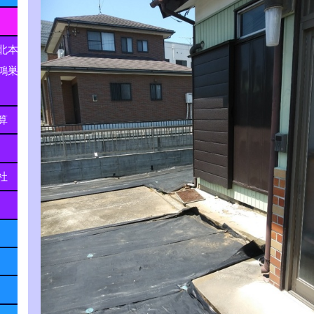
北本
鴻巣
算
社