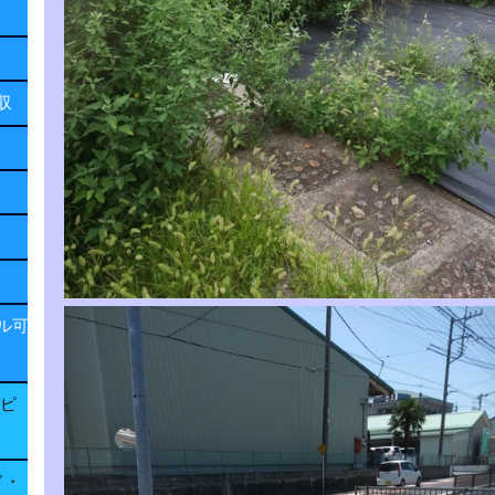
回収
ル可
子ピ
ド・