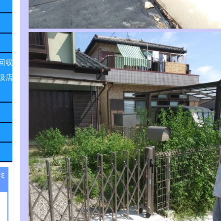
回収
扱店
ミ