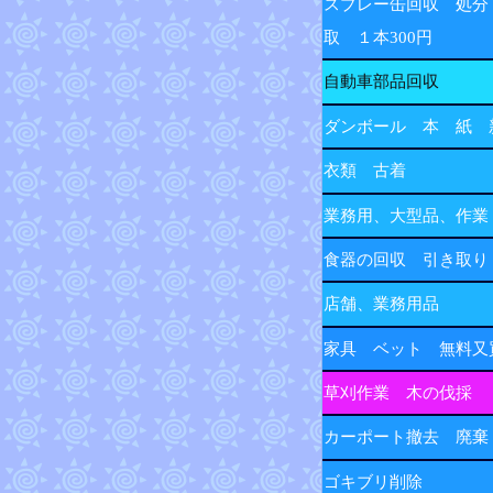
スプレー缶回収 処分
取 １本300円
自動車部品回収
ダンボール 本 紙 
衣類 古着
業務用、大型品、作業
食器の回収 引き取り
店舗、業務用品
家具 ベット 無料又
草刈作業 木の伐採
カーポート撤去 廃棄
ゴキブリ削除