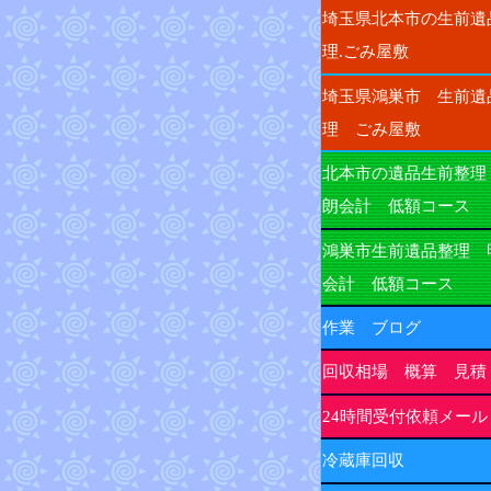
埼玉県北本市の生前遺
理.ごみ屋敷
埼玉県鴻巣市 生前遺
理 ごみ屋敷
北本市の遺品生前整理
朗会計 低額コース
鴻巣市生前遺品整理 
会計 低額コース
作業 ブログ
回収相場 概算 見積
24時間受付依頼メール
冷蔵庫回収