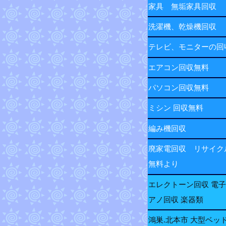
家具 無垢家具回収
洗濯機、乾燥機回収
テレビ、モニターの
エアコン回収無料
パソコン回収無料
ミシン 回収無料
編み機回収
廃家電回収 リサイク
無料より
エレクトーン回収 電
アノ回収 楽器類
鴻巣.北本市 大型ベッ