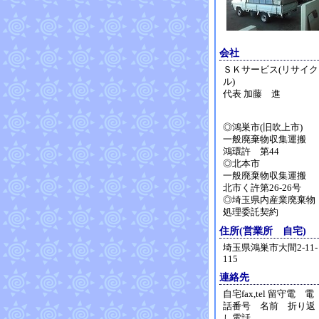
会社
ＳＫサービス(リサイク
ル)
代表 加藤 進
◎鴻巣市(旧吹上市)
一般廃棄物収集運搬
鴻環許 第44
◎北本市
一般廃棄物収集運搬
北市く許第26-26号
◎埼玉県内産業廃棄物
処理委託契約
住所(営業所 自宅)
埼玉県鴻巣市大間2-11-
115
連絡先
自宅fax,tel 留守電 電
話番号 名前 折り返
し電話