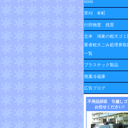
0000
草刈 本町
行田物置 残置
北本 鴻巣の粗大ゴミ
業者粗大ごみ処理券取
一覧
プラスチック製品
廃棄冷蔵庫
広告ブログ
不用品回収 引越しゴ
お任せください?