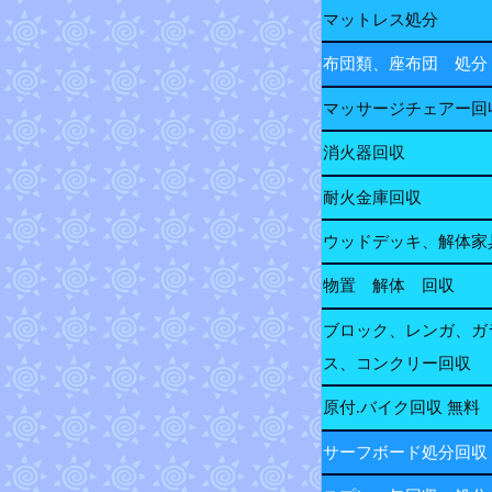
マットレス処分
布団類、座布団 処分
マッサージチェアー回
消火器回収
耐火金庫回収
ウッドデッキ、解体家
物置 解体 回収
ブロック、レンガ、ガ
ス、コンクリー回収
原付.バイク回収 無料
サーフボード処分回収