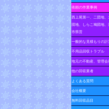
依頼の作業事例
西上尾第一、二団地、
団地、しらこ鳩団地、
市県営
一般的な見積もりの計
不用品回収トラブル
地元の不動産、管理会
他の回収業者
よくある質問
会社概要
無料回収品目