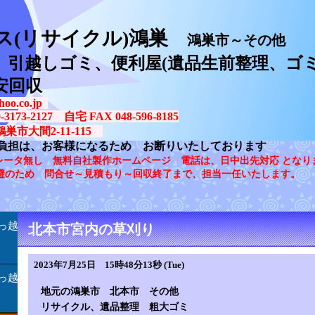
ス(リサイクル)鴻巣
鴻巣市～その他
、引越しゴミ、便利屋(遺品生前整理、ゴミ
安回収
oo.co.jp
73-2127 自宅 FAX 048-596-8185
鴻巣市大間2-11-115
負担は、お客様になるため お断りいたしております
レータ無し 無料自社製作ホームページ 電話は、日中出先対応 となり
避のため 問合せ～見積もり～回収終了まで、担当一任いたします。
っ越
北本市宮内の草刈り
2023年7月25日 15時48分13秒 (Tue)
っ越
地元の鴻巣市 北本市 その他
リサイクル、遺品整理 粗大ゴミ