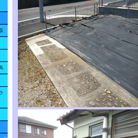
収
具
ラ