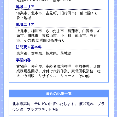
電話AM730～PM600 携帯PM800
地域エリア
鴻巣市、北本市、吉見町、旧行田市(一部は除く)、
吹上地域、
地域エリア
上尾市、桶川市、さいたま市、菖蒲市、白岡市、加
須市、川越市、東松山市、小川町、嵐山市、熊谷
市、その他 訪問回収条件有り
訪問費＋基本料
東京都、群馬県、栃木県、茨城県
事業内容
古物商、便利屋、高齢者環境整理 生前整理、店舗
業務用品回収、片付け代行作業、家電回収業務、粒
大ごみ回収 リサイクル リュース その他
最近の記事一覧
北本市高尾 テレビの回収いたします。 液晶割れ ブラ
ウン管 プラズマテレビ対応