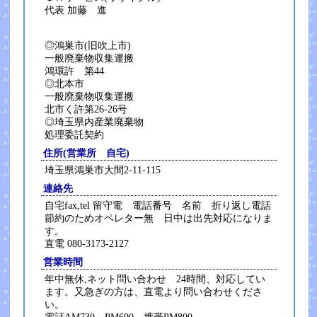
代表 加藤 進
◎鴻巣市(旧吹上市)
一般廃棄物収集運搬
鴻環許 第44
◎北本市
一般廃棄物収集運搬
北市く許第26-26号
◎埼玉県内産業廃棄物
処理委託契約
住所(営業所 自宅)
埼玉県鴻巣市大間2-11-115
連絡先
自宅fax,tel 留守電 電話番号 名前 折り返し電話
節約のためオペレター無 日中は出先対応になりま
す。
直電 080-3173-2127
営業時間
年中無休,ネット問い合わせ 24時間、対応してい
ます。又急ぎの方は、直電より問い合わせくださ
い。