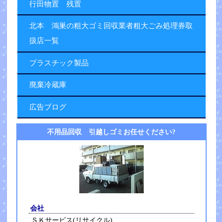
行田物置 残置
北本 鴻巣の粗大ゴミ回収業者粗大ごみ処理券取
扱店一覧
プラスチック製品
廃棄冷蔵庫
広告ブログ
不用品回収 引越しゴミお任せください?
会社
ＳＫサービス(リサイクル)