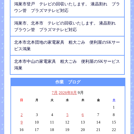
鴻巣市登戸 テレビの回収いたします。 液晶割れ ブラ
ウン管 プラズマテレビ対応
鴻巣市、北本市 テレビの回収いたします。 液晶割れ
ブラウン管 プラズマテレビ対応
北本市北本団地の家電家具 粗大ごみ 便利屋のSKサー
ビス鴻巣
北本市中山の家電家具 粗大ごみ 便利屋のSKサービス
鴻巣
作業 ブログ
7月
2026年8月
9月
日
月
火
水
木
金
土
1
2
3
4
5
6
7
8
9
10
11
12
13
14
15
16
17
18
19
20
21
22