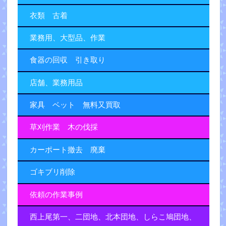
衣類 古着
業務用、大型品、作業
食器の回収 引き取り
店舗、業務用品
家具 ベット 無料又買取
草刈作業 木の伐採
カーポート撤去 廃棄
ゴキブリ削除
依頼の作業事例
西上尾第一、二団地、北本団地、しらこ鳩団地、