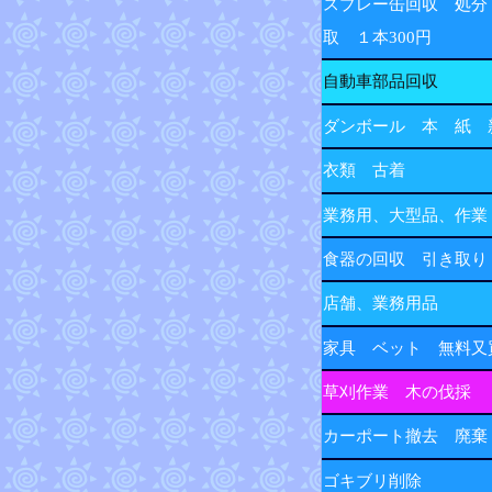
スプレー缶回収 処分
取 １本300円
自動車部品回収
ダンボール 本 紙 
衣類 古着
業務用、大型品、作業
食器の回収 引き取り
店舗、業務用品
家具 ベット 無料又
草刈作業 木の伐採
カーポート撤去 廃棄
ゴキブリ削除