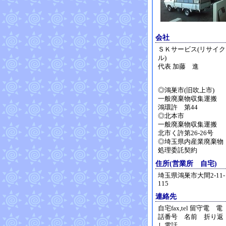
会社
ＳＫサービス(リサイク
ル)
代表 加藤 進
◎鴻巣市(旧吹上市)
一般廃棄物収集運搬
鴻環許 第44
◎北本市
一般廃棄物収集運搬
北市く許第26-26号
◎埼玉県内産業廃棄物
処理委託契約
住所(営業所 自宅)
埼玉県鴻巣市大間2-11-
115
連絡先
自宅fax,tel 留守電 電
話番号 名前 折り返
し電話