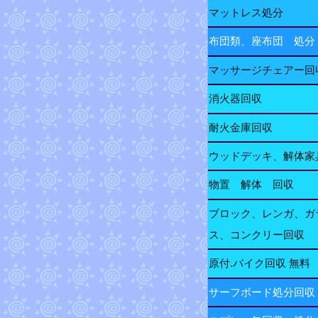
マットレス処分
布団類、座布団 処分
マッサージチェアー回
消火器回収
耐火金庫回収
ウッドデッキ、解体家
物置 解体 回収
ブロック、レンガ、ガ
ス、コンクリー回収
原付.バイク回収 無料
サーフボード処分回収