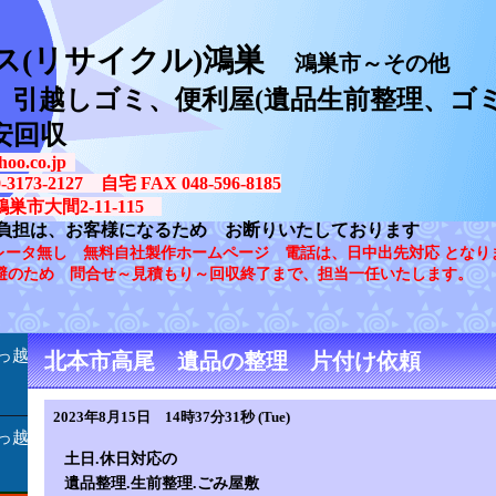
ス(リサイクル)鴻巣
鴻巣市～その他
、引越しゴミ、便利屋(遺品生前整理、ゴミ
安回収
oo.co.jp
73-2127 自宅 FAX 048-596-8185
鴻巣市大間2-11-115
負担は、お客様になるため お断りいたしております
レータ無し 無料自社製作ホームページ 電話は、日中出先対応 となり
避のため 問合せ～見積もり～回収終了まで、担当一任いたします。
っ越
北本市高尾 遺品の整理 片付け依頼
2023年8月15日 14時37分31秒 (Tue)
っ越
土日.休日対応の
遺品整理.生前整理.ごみ屋敷