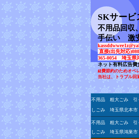
SK
サービ
不用品回収
手伝い 激
kassddwwee1z@yah
直接(出先対応)080-31
365-0054 埼玉県
ネット有料広告費
費節約のためオペ
経
当社は、トラブル回
不用品 粗大ごみ 引
しごみ 埼玉県北本市
不用品 粗大ごみ 引
しごみ 埼玉県鴻巣市