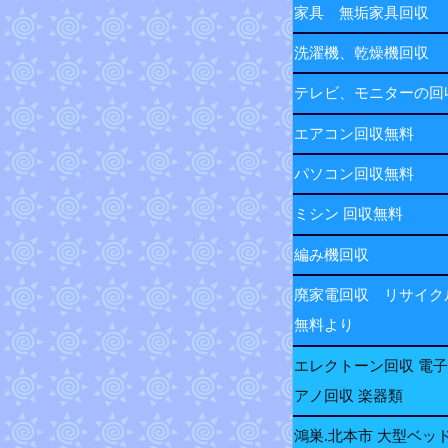
家具 無垢家具回収
洗濯機、乾燥機回収
テレビ、モニターの
エアコン回収無料
パソコン回収無料
ミシン 回収無料
編み機回収
廃家電回収 リサイク
無料より
エレクトーン回収 電
アノ回収 楽器類
鴻巣.北本市 大型ベッ