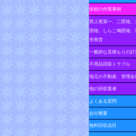
依頼の作業事例
西上尾第一、二団地、
団地、しらこ鳩団地、
市県営
一般的な見積もりの計
不用品回収トラブル
地元の不動産、管理会
他の回収業者
よくある質問
会社概要
無料回収品目