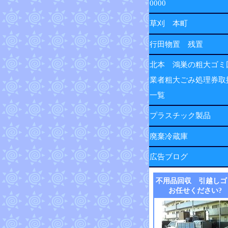
0000
草刈 本町
行田物置 残置
北本 鴻巣の粗大ゴミ
業者粗大ごみ処理券取
一覧
プラスチック製品
廃棄冷蔵庫
広告ブログ
不用品回収 引越しゴ
お任せください?