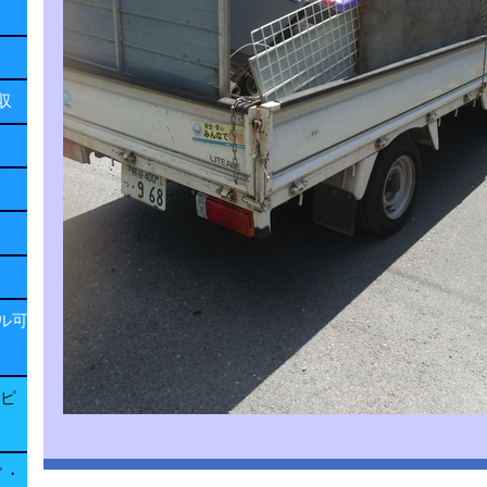
回収
ル可
子ピ
ド・