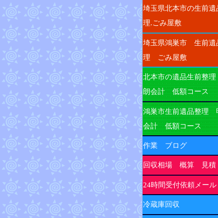
埼玉県北本市の生前遺
理.ごみ屋敷
埼玉県鴻巣市 生前遺
理 ごみ屋敷
北本市の遺品生前整理
朗会計 低額コース
鴻巣市生前遺品整理 
会計 低額コース
作業 ブログ
回収相場 概算 見積
24時間受付依頼メール
冷蔵庫回収