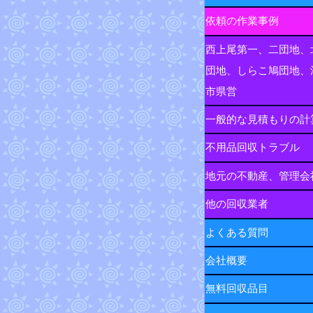
依頼の作業事例
西上尾第一、二団地、
団地、しらこ鳩団地、
市県営
一般的な見積もりの計
不用品回収トラブル
地元の不動産、管理会
他の回収業者
よくある質問
会社概要
無料回収品目