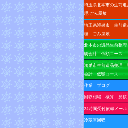
埼玉県北本市の生前遺
理.ごみ屋敷
埼玉県鴻巣市 生前遺
理 ごみ屋敷
北本市の遺品生前整理
朗会計 低額コース
鴻巣市生前遺品整理 
会計 低額コース
作業 ブログ
回収相場 概算 見積
24時間受付依頼メール
冷蔵庫回収