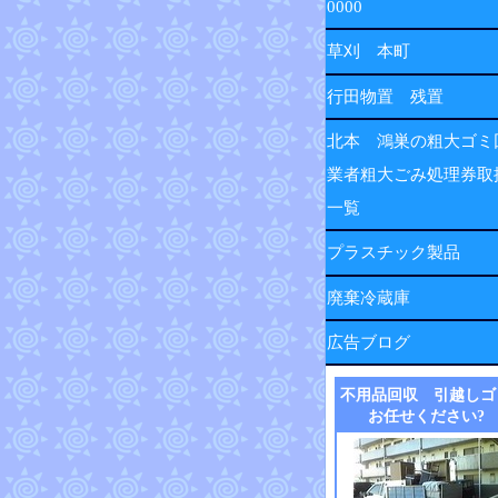
0000
草刈 本町
行田物置 残置
北本 鴻巣の粗大ゴミ
業者粗大ごみ処理券取
一覧
プラスチック製品
廃棄冷蔵庫
広告ブログ
不用品回収 引越しゴ
お任せください?