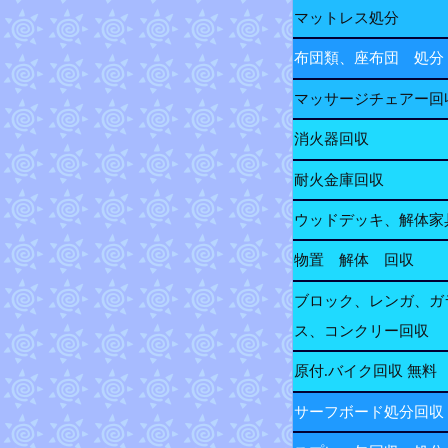
マットレス処分
布団類、座布団 処分
マッサージチェアー回
消火器回収
耐火金庫回収
ウッドデッキ、解体家
物置 解体 回収
ブロック、レンガ、ガ
ス、コンクリー回収
原付.バイク回収 無料
サーフボード処分回収