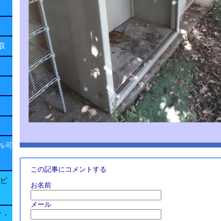
回収
ル可
この記事にコメントする
子ピ
お名前
メール
ド・