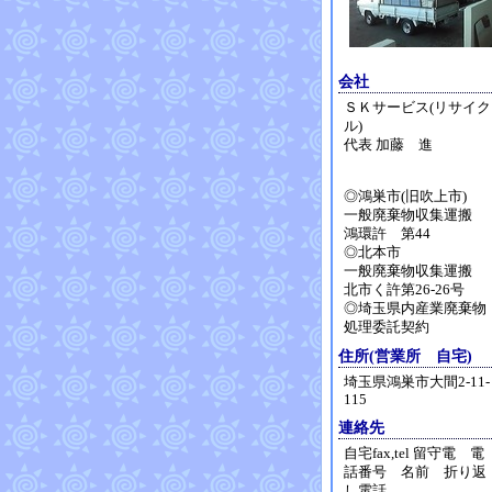
会社
ＳＫサービス(リサイク
ル)
代表 加藤 進
◎鴻巣市(旧吹上市)
一般廃棄物収集運搬
鴻環許 第44
◎北本市
一般廃棄物収集運搬
北市く許第26-26号
◎埼玉県内産業廃棄物
処理委託契約
住所(営業所 自宅)
埼玉県鴻巣市大間2-11-
115
連絡先
自宅fax,tel 留守電 電
話番号 名前 折り返
し電話