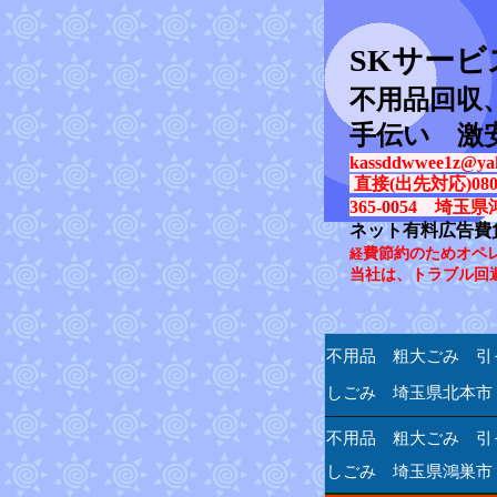
SK
サービ
不用品回収
手伝い 激
kassddwwee1z@yah
直接(出先対応)080-31
365-0054 埼玉県
ネット有料広告費
費節約のためオペ
経
当社は、トラブル回
不用品 粗大ごみ 引
しごみ 埼玉県北本市
不用品 粗大ごみ 引
しごみ 埼玉県鴻巣市