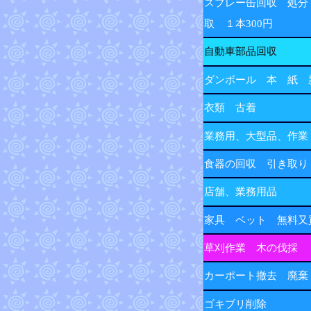
スプレー缶回収 処分
取 １本300円
自動車部品回収
ダンボール 本 紙 
衣類 古着
業務用、大型品、作業
食器の回収 引き取り
店舗、業務用品
家具 ベット 無料又
草刈作業 木の伐採
カーポート撤去 廃棄
ゴキブリ削除