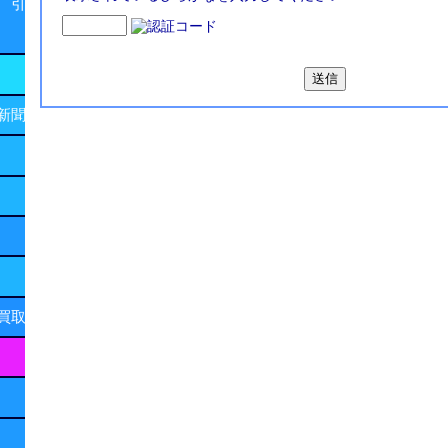
 引
新聞
買取