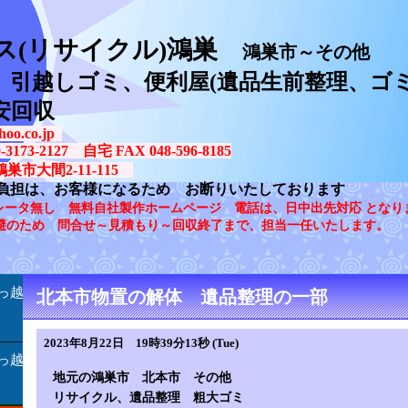
ス(リサイクル)鴻巣
鴻巣市～その他
、引越しゴミ、便利屋(遺品生前整理、ゴミ
安回収
oo.co.jp
73-2127 自宅 FAX 048-596-8185
鴻巣市大間2-11-115
負担は、お客様になるため お断りいたしております
レータ無し 無料自社製作ホームページ 電話は、日中出先対応 となり
避のため 問合せ～見積もり～回収終了まで、担当一任いたします。
っ越
北本市物置の解体 遺品整理の一部
2023年8月22日 19時39分13秒 (Tue)
っ越
地元の鴻巣市 北本市 その他
リサイクル、遺品整理 粗大ゴミ