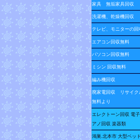
家具 無垢家具回収
洗濯機、乾燥機回収
テレビ、モニターの
エアコン回収無料
パソコン回収無料
ミシン 回収無料
編み機回収
廃家電回収 リサイク
無料より
エレクトーン回収 電
アノ回収 楽器類
鴻巣.北本市 大型ベッ