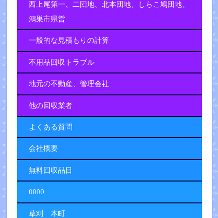
西上尾第一、二団地、北本団地、しらこ鳩団地、
鴻巣市県営
一般的な見積もりの計算
不用品回収トラブル
地元の不動産、管理会社
他の回収業者
よくある質問
会社概要
無料回収品目
0000
草刈 本町