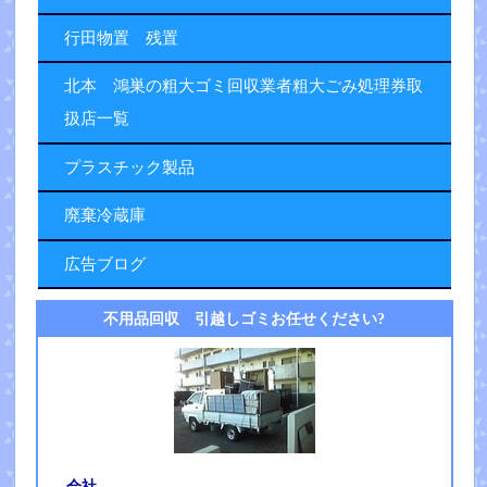
行田物置 残置
北本 鴻巣の粗大ゴミ回収業者粗大ごみ処理券取
扱店一覧
プラスチック製品
廃棄冷蔵庫
広告ブログ
不用品回収 引越しゴミお任せください?
会社