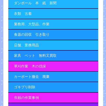
ダンボール 本 紙 新聞
衣類 古着
業務用、大型品、作業
食器の回収 引き取り
店舗、業務用品
家具 ベット 無料又買取
草刈作業 木の伐採
カーポート撤去 廃棄
ゴキブリ削除
依頼の作業事例