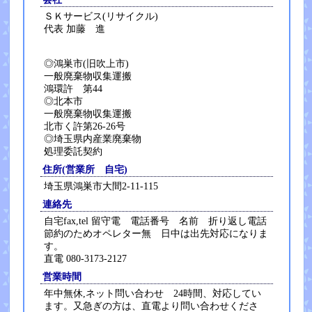
ＳＫサービス(リサイクル)
代表 加藤 進
◎鴻巣市(旧吹上市)
一般廃棄物収集運搬
鴻環許 第44
◎北本市
一般廃棄物収集運搬
北市く許第26-26号
◎埼玉県内産業廃棄物
処理委託契約
住所(営業所 自宅)
埼玉県鴻巣市大間2-11-115
連絡先
自宅fax,tel 留守電 電話番号 名前 折り返し電話
節約のためオペレター無 日中は出先対応になりま
す。
直電 080-3173-2127
営業時間
年中無休,ネット問い合わせ 24時間、対応してい
ます。又急ぎの方は、直電より問い合わせくださ