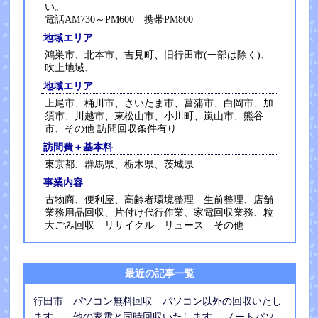
い。
電話AM730～PM600 携帯PM800
地域エリア
鴻巣市、北本市、吉見町、旧行田市(一部は除く)、
吹上地域、
地域エリア
上尾市、桶川市、さいたま市、菖蒲市、白岡市、加
須市、川越市、東松山市、小川町、嵐山市、熊谷
市、その他 訪問回収条件有り
訪問費＋基本料
東京都、群馬県、栃木県、茨城県
事業内容
古物商、便利屋、高齢者環境整理 生前整理、店舗
業務用品回収、片付け代行作業、家電回収業務、粒
大ごみ回収 リサイクル リュース その他
最近の記事一覧
行田市 パソコン無料回収 パソコン以外の回収いたし
ます。 他の家電と同時回収いたします。 ノートパソ