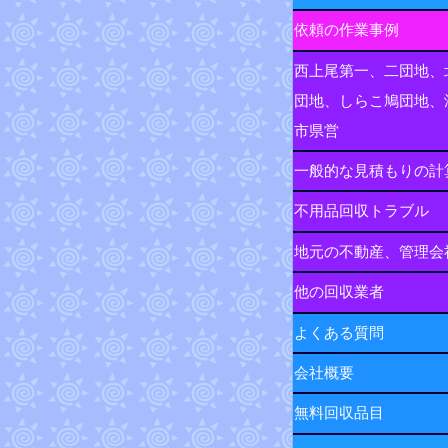
依頼の作業事例
西上尾第一、二団地、
団地、しらこ鳩団地、
市県営
一般的な見積もりの計
不用品回収トラブル
地元の不動産、管理会
他の回収業者
よくある質問
会社概要
無料回収品目