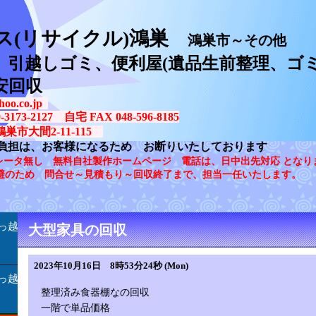
ス(リサイクル)鴻巣
鴻巣市～その他
、引越しゴミ、便利屋(遺品生前整理、ゴミ
安回収
oo.co.jp
73-2127 自宅 FAX 048-596-8185
鴻巣市大間2-11-115
負担は、お客様になるため お断りいたしております
レータ無し 無料自社製作ホームページ 電話は、日中出先対応 となり
避のため 問合せ～見積もり～回収終了まで、担当一任いたします。
っ越
大型家具の回収
2023年10月16日 8時53分24秒 (Mon)
っ越
整理済み食器棚なの回収
一階で単品価格