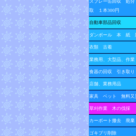
スプレー缶回収 処分
取 １本300円
自動車部品回収
ダンボール 本 紙 
衣類 古着
業務用、大型品、作業
食器の回収 引き取り
店舗、業務用品
家具 ベット 無料又
草刈作業 木の伐採
カーポート撤去 廃棄
ゴキブリ削除