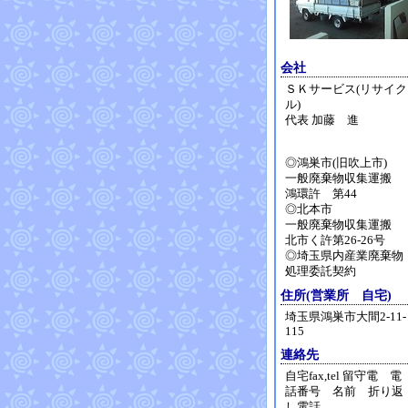
会社
ＳＫサービス(リサイク
ル)
代表 加藤 進
◎鴻巣市(旧吹上市)
一般廃棄物収集運搬
鴻環許 第44
◎北本市
一般廃棄物収集運搬
北市く許第26-26号
◎埼玉県内産業廃棄物
処理委託契約
住所(営業所 自宅)
埼玉県鴻巣市大間2-11-
115
連絡先
自宅fax,tel 留守電 電
話番号 名前 折り返
し電話