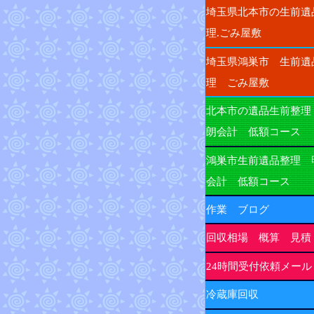
埼玉県北本市の生前遺
理.ごみ屋敷
埼玉県鴻巣市 生前遺
理 ごみ屋敷
北本市の遺品生前整理
朗会計 低額コース
鴻巣市生前遺品整理 
会計 低額コース
作業 ブログ
回収相場 概算 見積
24時間受付依頼メール
冷蔵庫回収