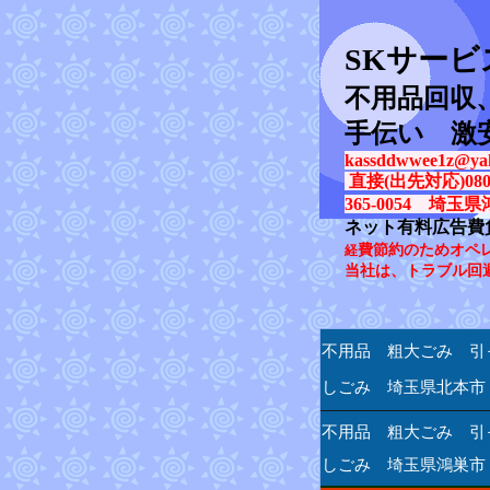
SK
サービ
不用品回収
手伝い 激
kassddwwee1z@yah
直接(出先対応)080-31
365-0054 埼玉県
ネット有料広告費
費節約のためオペ
経
当社は、トラブル回
不用品 粗大ごみ 引
しごみ 埼玉県北本市
不用品 粗大ごみ 引
しごみ 埼玉県鴻巣市