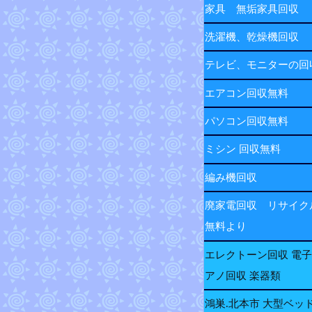
家具 無垢家具回収
洗濯機、乾燥機回収
テレビ、モニターの
エアコン回収無料
パソコン回収無料
ミシン 回収無料
編み機回収
廃家電回収 リサイク
無料より
エレクトーン回収 電
アノ回収 楽器類
鴻巣.北本市 大型ベッ