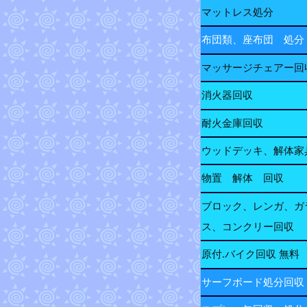
マットレス処分
布団類、座布団 処分
マッサージチェアー回
消火器回収
耐火金庫回収
ウッドデッキ、解体家
物置 解体 回収
ブロック、レンガ、ガ
ス、コンクリー回収
原付.バイク回収 無料
サーフボード処分回収