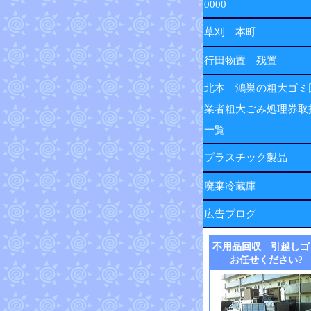
0000
草刈 本町
行田物置 残置
北本 鴻巣の粗大ゴミ
業者粗大ごみ処理券取
一覧
プラスチック製品
廃棄冷蔵庫
広告ブログ
不用品回収 引越しゴ
お任せください?