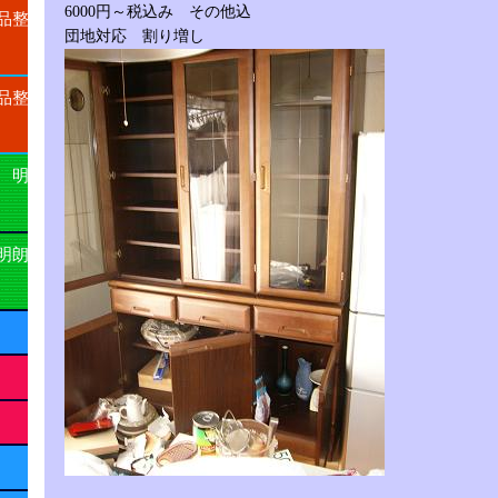
6000円～税込み その他込
品整
団地対応 割り増し
品整
 明
明朗