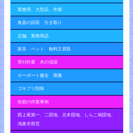
業務用、大型品、作業
食器の回収 引き取り
店舗、業務用品
家具 ベット 無料又買取
草刈作業 木の伐採
カーポート撤去 廃棄
ゴキブリ削除
依頼の作業事例
西上尾第一、二団地、北本団地、しらこ鳩団地、
鴻巣市県営