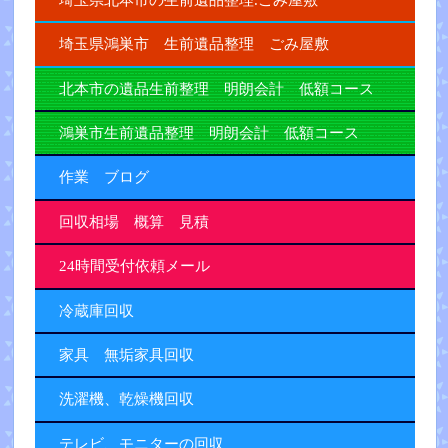
埼玉県鴻巣市 生前遺品整理 ごみ屋敷
北本市の遺品生前整理 明朗会計 低額コース
鴻巣市生前遺品整理 明朗会計 低額コース
作業 ブログ
回収相場 概算 見積
24時間受付依頼メール
冷蔵庫回収
家具 無垢家具回収
洗濯機、乾燥機回収
テレビ、モニターの回収