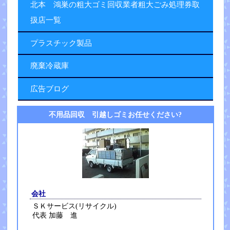
北本 鴻巣の粗大ゴミ回収業者粗大ごみ処理券取
扱店一覧
プラスチック製品
廃棄冷蔵庫
広告ブログ
不用品回収 引越しゴミお任せください?
会社
ＳＫサービス(リサイクル)
代表 加藤 進