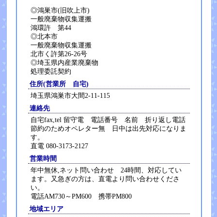
◎鴻巣市(旧吹上市)
一般廃棄物収集運搬
鴻環許 第44
◎北本市
一般廃棄物収集運搬
北市く許第26-26号
◎埼玉県内産業廃棄物
処理委託契約
住所(営業所 自宅)
埼玉県鴻巣市大間2-11-115
連絡先
自宅fax,tel 留守電 電話番号 名前 折り返し電話
節約のためオペレター無 日中は出先対応になりま
す。
直電 080-3173-2127
営業時間
年中無休,ネット問い合わせ 24時間、対応してい
ます。又急ぎの方は、直電より問い合わせくださ
い。
電話AM730～PM600 携帯PM800
地域エリア