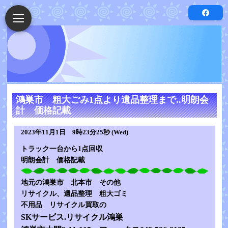
鴻巣市 粗大ごみ1点より遺品整理まで..明朗会
計 価格記載
2023年11月1日 9時23分25秒 (Wed)
トラック一台から1点回収
明朗会計 価格記載
地元の鴻巣市 北本市 その他
リサイクル、遺品整理 粗大ゴミ
不用品 リサイクル買取の
SKサービス.リサイクル鴻巣