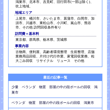
鴻巣市、北本市、吉見町、旧行田市(一部は除く)、
吹上地域、
地域エリア
上尾市、桶川市、さいたま市、菖蒲市、白岡市、加
須市、川越市、東松山市、小川町、嵐山市、熊谷
市、その他 訪問回収条件有り
訪問費＋基本料
東京都、群馬県、栃木県、茨城県
事業内容
古物商、便利屋、高齢者環境整理 生前整理、店舗
業務用品回収、片付け代行作業、家電回収業務、粒
大ごみ回収 リサイクル リュース その他
最近の記事一覧
少量 ベランダ 物置 部屋の中の段ボールの回収 鴻
巣市
ベランダ 物置 部屋の中の段ボールの回収 鴻巣市