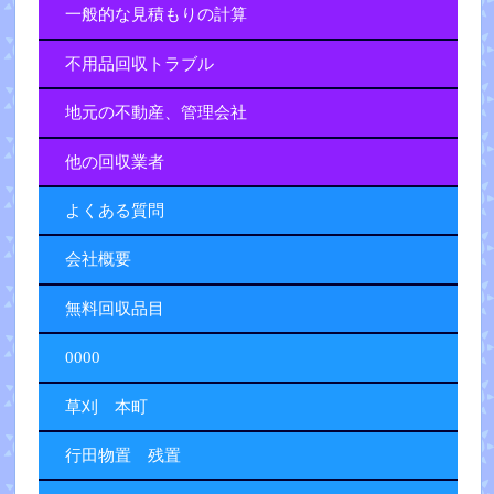
一般的な見積もりの計算
不用品回収トラブル
地元の不動産、管理会社
他の回収業者
よくある質問
会社概要
無料回収品目
0000
草刈 本町
行田物置 残置