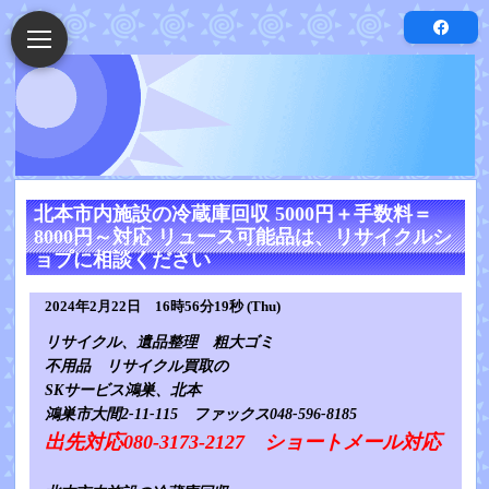
北本市内施設の冷蔵庫回収 5000円＋手数料＝
8000円～対応 リュース可能品は、リサイクルシ
ョプに相談ください
2024年2月22日 16時56分19秒 (Thu)
リサイクル、遺品整理 粗大ゴミ
不用品 リサイクル買取の
SKサービス鴻巣、北本
鴻巣市大間2-11-115 ファックス048-596-8185
出先対応080-3173-2127 ショートメール対応