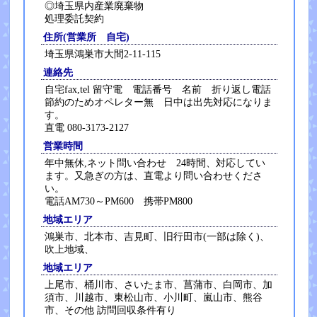
◎埼玉県内産業廃棄物
処理委託契約
住所(営業所 自宅)
埼玉県鴻巣市大間2-11-115
連絡先
自宅fax,tel 留守電 電話番号 名前 折り返し電話
節約のためオペレター無 日中は出先対応になりま
す。
直電 080-3173-2127
営業時間
年中無休,ネット問い合わせ 24時間、対応してい
ます。又急ぎの方は、直電より問い合わせくださ
い。
電話AM730～PM600 携帯PM800
地域エリア
鴻巣市、北本市、吉見町、旧行田市(一部は除く)、
吹上地域、
地域エリア
上尾市、桶川市、さいたま市、菖蒲市、白岡市、加
須市、川越市、東松山市、小川町、嵐山市、熊谷
市、その他 訪問回収条件有り