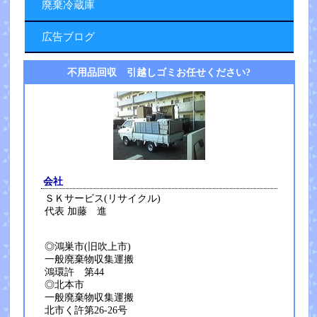
廃棄冷蔵庫
広告ブログ
不用品回収 引越しゴミお任せください?
会社
ＳＫサービス(リサイクル)
代表 加藤 進
◎鴻巣市(旧吹上市)
一般廃棄物収集運搬
鴻環許 第44
◎北本市
一般廃棄物収集運搬
北市く許第26-26号