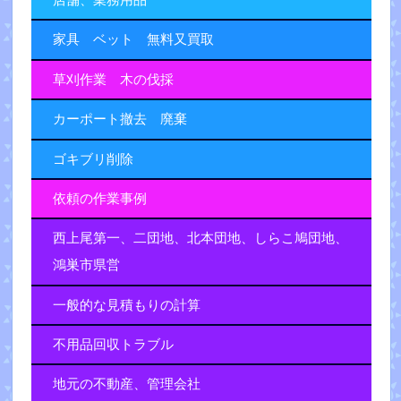
家具 ベット 無料又買取
草刈作業 木の伐採
カーポート撤去 廃棄
ゴキブリ削除
依頼の作業事例
西上尾第一、二団地、北本団地、しらこ鳩団地、
鴻巣市県営
一般的な見積もりの計算
不用品回収トラブル
地元の不動産、管理会社