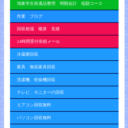
鴻巣市生前遺品整理 明朗会計 低額コース
作業 ブログ
回収相場 概算 見積
24時間受付依頼メール
冷蔵庫回収
家具 無垢家具回収
洗濯機、乾燥機回収
テレビ、モニターの回収
エアコン回収無料
パソコン回収無料