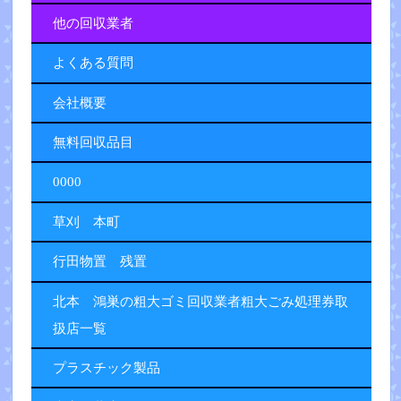
他の回収業者
よくある質問
会社概要
無料回収品目
0000
草刈 本町
行田物置 残置
北本 鴻巣の粗大ゴミ回収業者粗大ごみ処理券取
扱店一覧
プラスチック製品