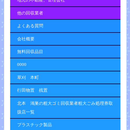
地元の不動産、管理会社
他の回収業者
よくある質問
会社概要
無料回収品目
0000
草刈 本町
行田物置 残置
北本 鴻巣の粗大ゴミ回収業者粗大ごみ処理券取
扱店一覧
プラスチック製品