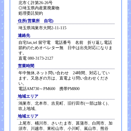
北市く許第26-26号
◎埼玉県内産業廃棄物
処理委託契約
住所(営業所 自宅)
埼玉県鴻巣市大間2-11-115
連絡先
自宅fax,tel 留守電 電話番号 名前 折り返し電話
節約のためオペレター無 日中は出先対応になりま
す。
直電 080-3173-2127
営業時間
年中無休,ネット問い合わせ 24時間、対応してい
ます。又急ぎの方は、直電より問い合わせくださ
い。
電話AM730～PM600 携帯PM800
地域エリア
鴻巣市、北本市、吉見町、旧行田市(一部は除く)、
吹上地域、
地域エリア
上尾市、桶川市、さいたま市、菖蒲市、白岡市、加
須市、川越市、東松山市、小川町、嵐山市、熊谷