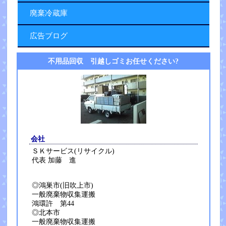
廃棄冷蔵庫
広告ブログ
不用品回収 引越しゴミお任せください?
会社
ＳＫサービス(リサイクル)
代表 加藤 進
◎鴻巣市(旧吹上市)
一般廃棄物収集運搬
鴻環許 第44
◎北本市
一般廃棄物収集運搬