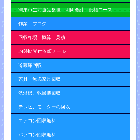
鴻巣市生前遺品整理 明朗会計 低額コース
作業 ブログ
回収相場 概算 見積
24時間受付依頼メール
冷蔵庫回収
家具 無垢家具回収
洗濯機、乾燥機回収
テレビ、モニターの回収
エアコン回収無料
パソコン回収無料