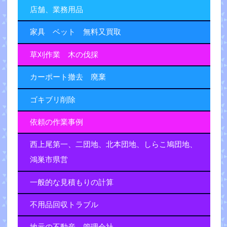
店舗、業務用品
家具 ベット 無料又買取
草刈作業 木の伐採
カーポート撤去 廃棄
ゴキブリ削除
依頼の作業事例
西上尾第一、二団地、北本団地、しらこ鳩団地、
鴻巣市県営
一般的な見積もりの計算
不用品回収トラブル