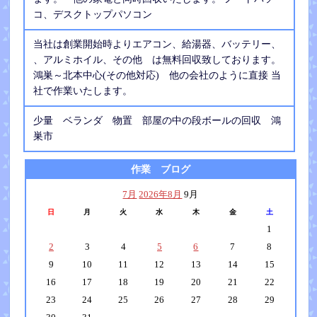
コ、デスクトップパソコン
当社は創業開始時よりエアコン、給湯器、バッテリー、
、アルミホイル、その他 は無料回収致しております。
鴻巣～北本中心(その他対応) 他の会社のように直接 当
社で作業いたします。
少量 ベランダ 物置 部屋の中の段ボールの回収 鴻
巣市
作業 ブログ
7月
2026年8月
9月
日
月
火
水
木
金
土
1
2
3
4
5
6
7
8
9
10
11
12
13
14
15
16
17
18
19
20
21
22
23
24
25
26
27
28
29