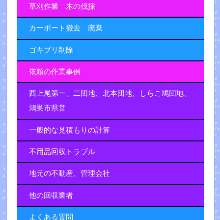
草刈作業 木の伐採
カーポート撤去 廃棄
ゴキブリ削除
依頼の作業事例
西上尾第一、二団地、北本団地、しらこ鳩団地、
鴻巣市県営
一般的な見積もりの計算
不用品回収トラブル
地元の不動産、管理会社
他の回収業者
よくある質問