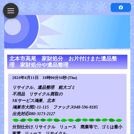
北本市高尾 家財処分 お片付けまた遺品整
理 家財処分や遺品整理
2024年4月11日 16時06分34秒 (Thu)
リサイクル、遺品整理 粗大ゴミ
不用品 リサイクル買取の
SKサービス鴻巣、北本
鴻巣市大間2-11-115 ファックス048-596-8185
出先対応080-3173-2127
分別仕分け.リサイクル リュース 廃棄等で、ゴミは最小
家電、リュース、リサイクル