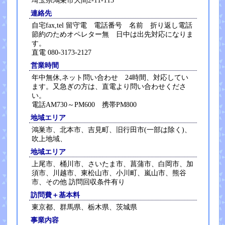
埼玉県鴻巣市大間2-11-115
連絡先
自宅fax,tel 留守電 電話番号 名前 折り返し電話
節約のためオペレター無 日中は出先対応になりま
す。
直電 080-3173-2127
営業時間
年中無休,ネット問い合わせ 24時間、対応してい
ます。又急ぎの方は、直電より問い合わせくださ
い。
電話AM730～PM600 携帯PM800
地域エリア
鴻巣市、北本市、吉見町、旧行田市(一部は除く)、
吹上地域、
地域エリア
上尾市、桶川市、さいたま市、菖蒲市、白岡市、加
須市、川越市、東松山市、小川町、嵐山市、熊谷
市、その他 訪問回収条件有り
訪問費＋基本料
東京都、群馬県、栃木県、茨城県
事業内容