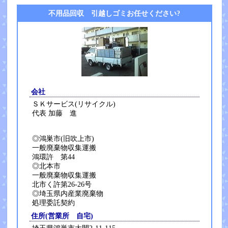
不用品回収 引越しゴミお任せください?
会社
ＳＫサービス(リサイクル)
代表 加藤 進
◎鴻巣市(旧吹上市)
一般廃棄物収集運搬
鴻環許 第44
◎北本市
一般廃棄物収集運搬
北市く許第26-26号
◎埼玉県内産業廃棄物
処理委託契約
住所(営業所 自宅)