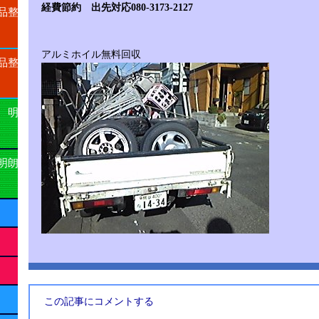
経費節約 出先対応080-3173-2127
品整
アルミホイル無料回収
品整
 明
明朗
この記事にコメントする