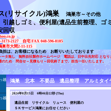
ス(リサイクル)鴻巣
鴻巣市～その他
、引越しゴミ、便利屋(遺品生前整理、ゴミ
安回収
oo.co.jp
73-2127 自宅 FAX 048-596-8185
鴻巣市大間2-11-115
負担は、お客様になるため お断りいたしております
レータ無し 無料自社製作ホームページ 電話は、日中出先対応 となり
避のため 問合せ～見積もり～回収終了まで、担当一任いたします。
っ越
鴻巣 北本 不要品 遺品整理 アルミタ
無料回収
2024年8月15日 6時46分22秒 (Thu)
っ越
遺品生前 リサイクル リュース 便利屋の
ＳＫサービス鴻巣にお任せください