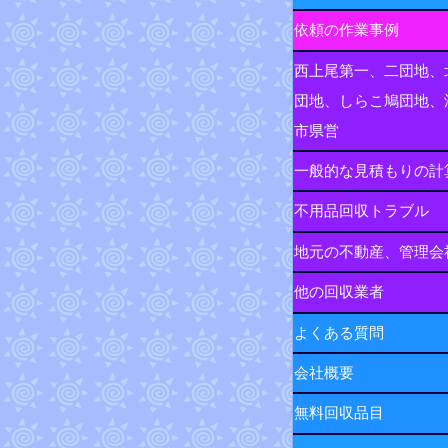
依頼の作業事例
西上尾第一、二団地、
団地、しらこ鳩団地、
市県営
一般的な見積もりの計
不用品回収トラブル
地元の不動産、管理会
他の回収業者
よくある質問
会社概要
無料回収品目