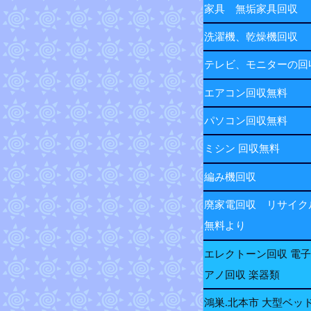
家具 無垢家具回収
洗濯機、乾燥機回収
テレビ、モニターの
エアコン回収無料
パソコン回収無料
ミシン 回収無料
編み機回収
廃家電回収 リサイク
無料より
エレクトーン回収 電
アノ回収 楽器類
鴻巣.北本市 大型ベッ