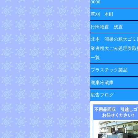
0000
草刈 本町
行田物置 残置
北本 鴻巣の粗大ゴミ
業者粗大ごみ処理券取
一覧
プラスチック製品
廃棄冷蔵庫
広告ブログ
不用品回収 引越しゴ
お任せください?