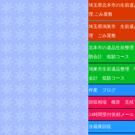
埼玉県北本市の生前遺
理.ごみ屋敷
埼玉県鴻巣市 生前遺
理 ごみ屋敷
北本市の遺品生前整理
朗会計 低額コース
鴻巣市生前遺品整理 
会計 低額コース
作業 ブログ
回収相場 概算 見積
24時間受付依頼メール
冷蔵庫回収