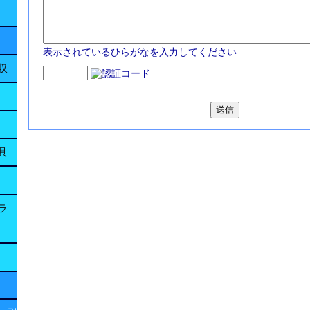
表示されているひらがなを入力してください
収
具
ラ