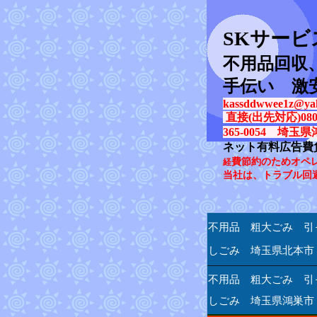
SK
サービ
不用品回収
手伝い 激
kassddwwee1z@yah
直接(出先対応)080-31
365-0054 埼玉県
ネット有料広告費
費節約のためオペ
経
当社は、トラブル回
不用品 粗大ごみ 引
しごみ 埼玉県北本市
不用品 粗大ごみ 引
しごみ 埼玉県鴻巣市