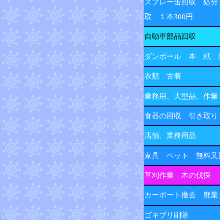
スプレー缶回収 処分
取 １本300円
自動車部品回収
ダンボール 本 紙 
衣類 古着
業務用、大型品、作業
食器の回収 引き取り
店舗、業務用品
家具 ベット 無料又
草刈作業 木の伐採
カーポート撤去 廃棄
ゴキブリ削除