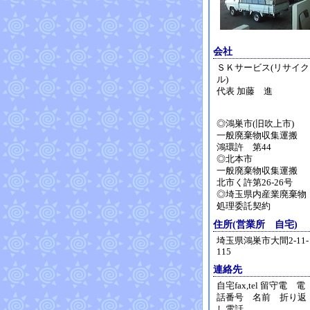
会社
ＳＫサービス(リサイク
ル)
代表 加藤 進
◎鴻巣市(旧吹上市)
一般廃棄物収集運搬
鴻環許 第44
◎北本市
一般廃棄物収集運搬
北市く許第26-26号
◎埼玉県内産業廃棄物
処理委託契約
住所(営業所 自宅)
埼玉県鴻巣市大間2-11-
115
連絡先
自宅fax,tel 留守電 電
話番号 名前 折り返
し電話