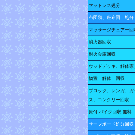
マットレス処分
布団類、座布団 処分
マッサージチェアー回
消火器回収
耐火金庫回収
ウッドデッキ、解体家
物置 解体 回収
ブロック、レンガ、ガ
ス、コンクリー回収
原付.バイク回収 無料
サーフボード処分回収