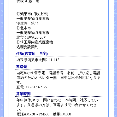
代表 加藤 進
◎鴻巣市(旧吹上市)
一般廃棄物収集運搬
鴻環許 第44
◎北本市
一般廃棄物収集運搬
北市く許第26-26号
◎埼玉県内産業廃棄物
処理委託契約
住所(営業所 自宅)
埼玉県鴻巣市大間2-11-115
連絡先
自宅fax,tel 留守電 電話番号 名前 折り返し電話
節約のためオペレター無 日中は出先対応になりま
す。
直電 080-3173-2127
営業時間
年中無休,ネット問い合わせ 24時間、対応してい
ます。又急ぎの方は、直電より問い合わせくださ
い。
電話AM730～PM600 携帯PM800