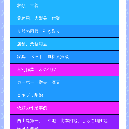
衣類 古着
業務用、大型品、作業
食器の回収 引き取り
店舗、業務用品
家具 ベット 無料又買取
草刈作業 木の伐採
カーポート撤去 廃棄
ゴキブリ削除
依頼の作業事例
西上尾第一、二団地、北本団地、しらこ鳩団地、