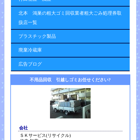
北本 鴻巣の粗大ゴミ回収業者粗大ごみ処理券取
扱店一覧
プラスチック製品
廃棄冷蔵庫
広告ブログ
不用品回収 引越しゴミお任せください?
会社
ＳＫサービス(リサイクル)