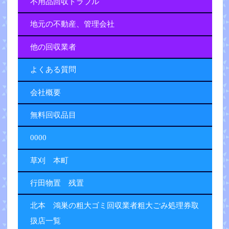
不用品回収トラブル
地元の不動産、管理会社
他の回収業者
よくある質問
会社概要
無料回収品目
0000
草刈 本町
行田物置 残置
北本 鴻巣の粗大ゴミ回収業者粗大ごみ処理券取
扱店一覧