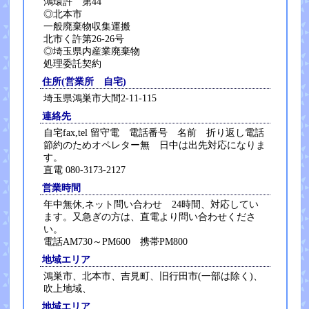
鴻環許 第44
◎北本市
一般廃棄物収集運搬
北市く許第26-26号
◎埼玉県内産業廃棄物
処理委託契約
住所(営業所 自宅)
埼玉県鴻巣市大間2-11-115
連絡先
自宅fax,tel 留守電 電話番号 名前 折り返し電話
節約のためオペレター無 日中は出先対応になりま
す。
直電 080-3173-2127
営業時間
年中無休,ネット問い合わせ 24時間、対応してい
ます。又急ぎの方は、直電より問い合わせくださ
い。
電話AM730～PM600 携帯PM800
地域エリア
鴻巣市、北本市、吉見町、旧行田市(一部は除く)、
吹上地域、
地域エリア