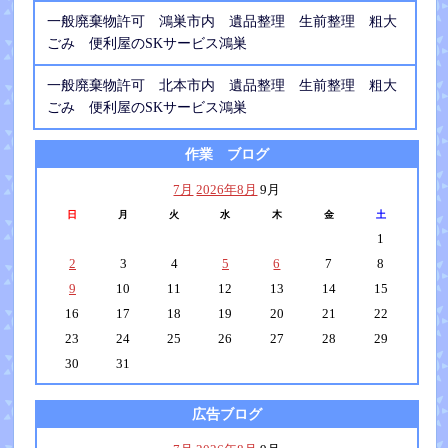
一般廃棄物許可 鴻巣市内 遺品整理 生前整理 粗大
ごみ 便利屋のSKサービス鴻巣
一般廃棄物許可 北本市内 遺品整理 生前整理 粗大
ごみ 便利屋のSKサービス鴻巣
作業 ブログ
7月
2026年8月
9月
日
月
火
水
木
金
土
1
2
3
4
5
6
7
8
9
10
11
12
13
14
15
16
17
18
19
20
21
22
23
24
25
26
27
28
29
30
31
広告ブログ