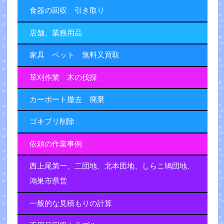
食器の回収 引き取り
店舗、業務用品
家具 ベット 無料又買取
草刈作業 木の伐採
カーポート撤去 廃棄
ゴキブリ削除
依頼の作業事例
西上尾第一、二団地、北本団地、しらこ鳩団地、
鴻巣市県営
一般的な見積もりの計算