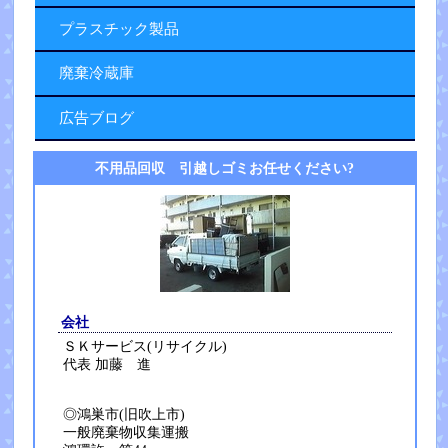
プラスチック製品
廃棄冷蔵庫
広告ブログ
不用品回収 引越しゴミお任せください?
会社
ＳＫサービス(リサイクル)
代表 加藤 進
◎鴻巣市(旧吹上市)
一般廃棄物収集運搬