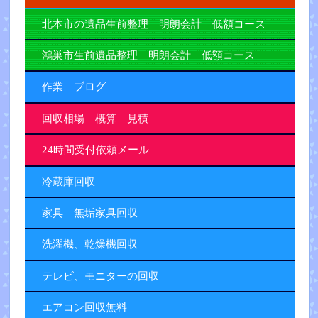
北本市の遺品生前整理 明朗会計 低額コース
鴻巣市生前遺品整理 明朗会計 低額コース
作業 ブログ
回収相場 概算 見積
24時間受付依頼メール
冷蔵庫回収
家具 無垢家具回収
洗濯機、乾燥機回収
テレビ、モニターの回収
エアコン回収無料