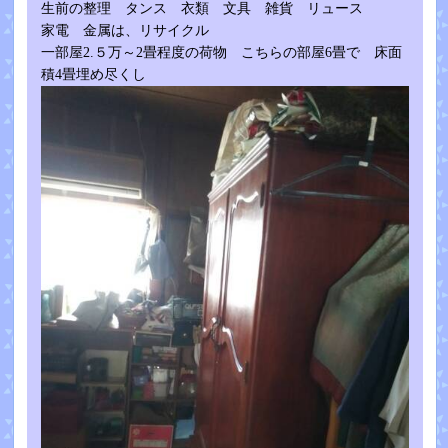
生前の整理 タンス 衣類 文具 雑貨 リュース
家電 金属は、リサイクル
一部屋2.５万～2畳程度の荷物 こちらの部屋6畳で 床面
積4畳埋め尽くし