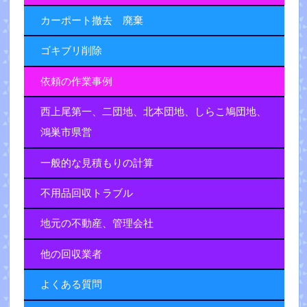
カーポート撤去 廃棄
ゴキブリ削除
依頼の作業事例
西上尾第一、二団地、北本団地、しらこ鳩団地、
鴻巣市県営
一般的な見積もりの計算
不用品回収トラブル
地元の不動産、管理会社
他の回収業者
よくある質問