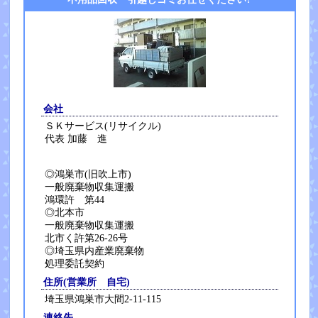
会社
ＳＫサービス(リサイクル)
代表 加藤 進
◎鴻巣市(旧吹上市)
一般廃棄物収集運搬
鴻環許 第44
◎北本市
一般廃棄物収集運搬
北市く許第26-26号
◎埼玉県内産業廃棄物
処理委託契約
住所(営業所 自宅)
埼玉県鴻巣市大間2-11-115
連絡先