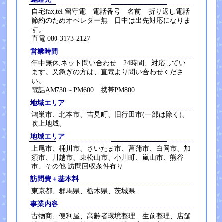
自宅fax,tel 留守電 電話番号 名前 折り返し電話
節約のためオペレター無 日中は出先対応になりま
す。
直電 080-3173-2127
営業時間
年中無休,ネット問い合わせ 24時間、対応してい
ます。又急ぎの方は、直電より問い合わせくださ
い。
電話AM730～PM600 携帯PM800
地域エリア
鴻巣市、北本市、吉見町、旧行田市(一部は除く)、
吹上地域、
地域エリア
上尾市、桶川市、さいたま市、菖蒲市、白岡市、加
須市、川越市、東松山市、小川町、嵐山市、熊谷
市、その他 訪問回収条件有り
訪問費＋基本料
東京都、群馬県、栃木県、茨城県
事業内容
古物商、便利屋、高齢者環境整理 生前整理、店舗