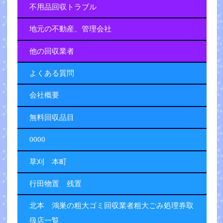
不用品回収トラブル
地元の不動産、管理会社
他の回収業者
よくある質問
会社概要
無料回収品目
0000
草刈 本町
行田物置 残置
北本 鴻巣の粗大ゴミ回収業者粗大ごみ処理券取
扱店一覧