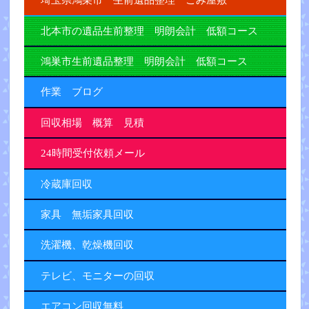
埼玉県鴻巣市 生前遺品整理 ごみ屋敷
北本市の遺品生前整理 明朗会計 低額コース
鴻巣市生前遺品整理 明朗会計 低額コース
作業 ブログ
回収相場 概算 見積
24時間受付依頼メール
冷蔵庫回収
家具 無垢家具回収
洗濯機、乾燥機回収
テレビ、モニターの回収
エアコン回収無料