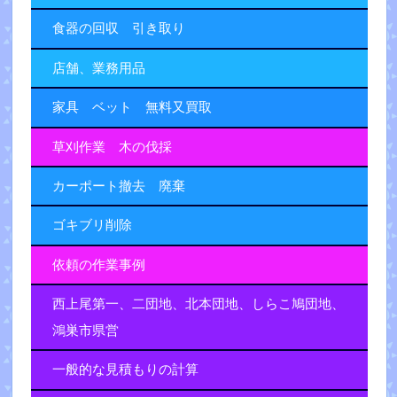
食器の回収 引き取り
店舗、業務用品
家具 ベット 無料又買取
草刈作業 木の伐採
カーポート撤去 廃棄
ゴキブリ削除
依頼の作業事例
西上尾第一、二団地、北本団地、しらこ鳩団地、
鴻巣市県営
一般的な見積もりの計算