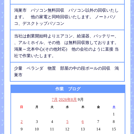
鴻巣市 パソコン無料回収 パソコン以外の回収いたし
ます。 他の家電と同時回収いたします。 ノートパソ
コ、デスクトップパソコン
当社は創業開始時よりエアコン、給湯器、バッテリー、
、アルミホイル、その他 は無料回収致しております。
鴻巣～北本中心(その他対応) 他の会社のように直接 当
社で作業いたします。
少量 ベランダ 物置 部屋の中の段ボールの回収 鴻
巣市
作業 ブログ
7月
2026年8月
9月
日
月
火
水
木
金
土
1
2
3
4
5
6
7
8
9
10
11
12
13
14
15