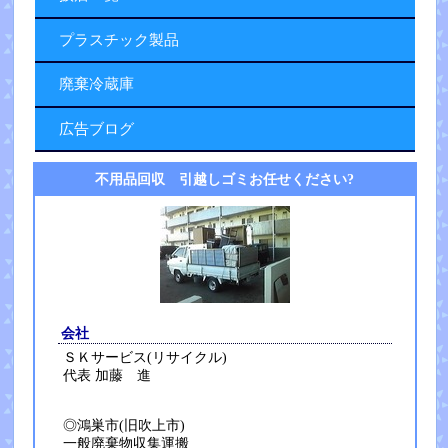
プラスチック製品
廃棄冷蔵庫
広告ブログ
不用品回収 引越しゴミお任せください?
会社
ＳＫサービス(リサイクル)
代表 加藤 進
◎鴻巣市(旧吹上市)
一般廃棄物収集運搬