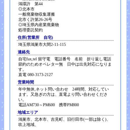
鴻環許 第44
◎北本市
一般廃棄物収集運搬
北市く許第26-26号
◎埼玉県内産業廃棄物
処理委託契約
住所(営業所 自宅)
埼玉県鴻巣市大間2-11-115
連絡先
自宅fax,tel 留守電 電話番号 名前 折り返し電話
節約のためオペレター無 日中は出先対応になりま
す。
直電 080-3173-2127
営業時間
年中無休,ネット問い合わせ 24時間、対応してい
ます。又急ぎの方は、直電より問い合わせくださ
い。
電話AM730～PM600 携帯PM800
地域エリア
鴻巣市、北本市、吉見町、旧行田市(一部は除く)、
吹上地域、