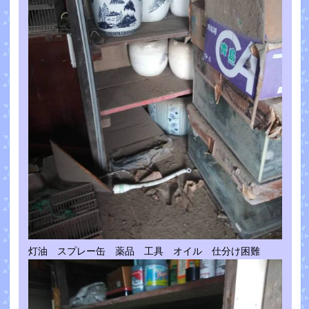
灯油 スプレー缶 薬品 工具 オイル 仕分け困難