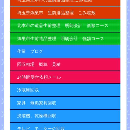
埼玉県鴻巣市 生前遺品整理 ごみ屋敷
北本市の遺品生前整理 明朗会計 低額コース
鴻巣市生前遺品整理 明朗会計 低額コース
作業 ブログ
回収相場 概算 見積
24時間受付依頼メール
冷蔵庫回収
家具 無垢家具回収
洗濯機、乾燥機回収
テレビ、モニターの回収