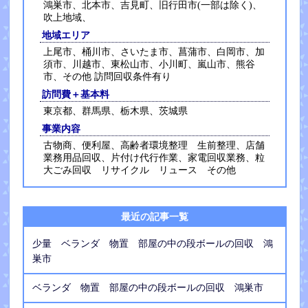
鴻巣市、北本市、吉見町、旧行田市(一部は除く)、
吹上地域、
地域エリア
上尾市、桶川市、さいたま市、菖蒲市、白岡市、加
須市、川越市、東松山市、小川町、嵐山市、熊谷
市、その他 訪問回収条件有り
訪問費＋基本料
東京都、群馬県、栃木県、茨城県
事業内容
古物商、便利屋、高齢者環境整理 生前整理、店舗
業務用品回収、片付け代行作業、家電回収業務、粒
大ごみ回収 リサイクル リュース その他
最近の記事一覧
少量 ベランダ 物置 部屋の中の段ボールの回収 鴻
巣市
ベランダ 物置 部屋の中の段ボールの回収 鴻巣市