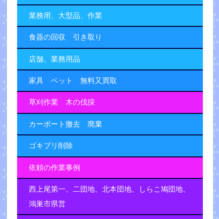
業務用、大型品、作業
食器の回収 引き取り
店舗、業務用品
家具 ベット 無料又買取
草刈作業 木の伐採
カーポート撤去 廃棄
ゴキブリ削除
依頼の作業事例
西上尾第一、二団地、北本団地、しらこ鳩団地、
鴻巣市県営