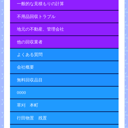
一般的な見積もりの計算
不用品回収トラブル
地元の不動産、管理会社
他の回収業者
よくある質問
会社概要
無料回収品目
0000
草刈 本町
行田物置 残置