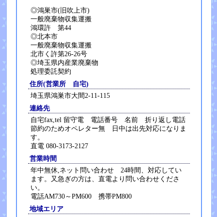
◎鴻巣市(旧吹上市)
一般廃棄物収集運搬
鴻環許 第44
◎北本市
一般廃棄物収集運搬
北市く許第26-26号
◎埼玉県内産業廃棄物
処理委託契約
住所(営業所 自宅)
埼玉県鴻巣市大間2-11-115
連絡先
自宅fax,tel 留守電 電話番号 名前 折り返し電話
節約のためオペレター無 日中は出先対応になりま
す。
直電 080-3173-2127
営業時間
年中無休,ネット問い合わせ 24時間、対応してい
ます。又急ぎの方は、直電より問い合わせくださ
い。
電話AM730～PM600 携帯PM800
地域エリア