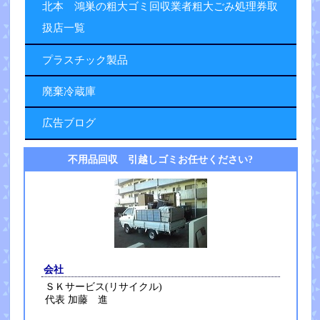
北本 鴻巣の粗大ゴミ回収業者粗大ごみ処理券取
扱店一覧
プラスチック製品
廃棄冷蔵庫
広告ブログ
不用品回収 引越しゴミお任せください?
会社
ＳＫサービス(リサイクル)
代表 加藤 進