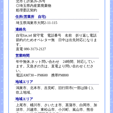
北市く許第26-26号
◎埼玉県内産業廃棄物
処理委託契約
住所(営業所 自宅)
埼玉県鴻巣市大間2-11-115
連絡先
自宅fax,tel 留守電 電話番号 名前 折り返し電話
節約のためオペレター無 日中は出先対応になりま
す。
直電 080-3173-2127
営業時間
年中無休,ネット問い合わせ 24時間、対応してい
ます。又急ぎの方は、直電より問い合わせくださ
い。
電話AM730～PM600 携帯PM800
地域エリア
鴻巣市、北本市、吉見町、旧行田市(一部は除く)、
吹上地域、
地域エリア
上尾市、桶川市、さいたま市、菖蒲市、白岡市、加
須市、川越市、東松山市、小川町、嵐山市、熊谷