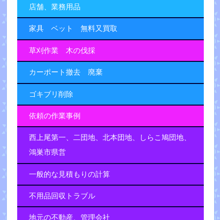
店舗、業務用品
家具 ベット 無料又買取
草刈作業 木の伐採
カーポート撤去 廃棄
ゴキブリ削除
依頼の作業事例
西上尾第一、二団地、北本団地、しらこ鳩団地、
鴻巣市県営
一般的な見積もりの計算
不用品回収トラブル
地元の不動産、管理会社