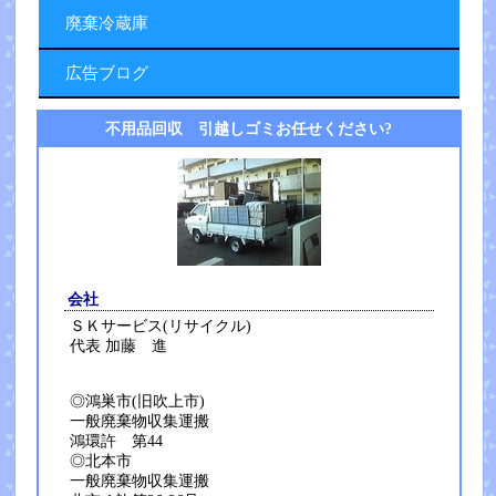
廃棄冷蔵庫
広告ブログ
不用品回収 引越しゴミお任せください?
会社
ＳＫサービス(リサイクル)
代表 加藤 進
◎鴻巣市(旧吹上市)
一般廃棄物収集運搬
鴻環許 第44
◎北本市
一般廃棄物収集運搬