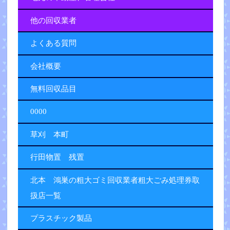
他の回収業者
よくある質問
会社概要
無料回収品目
0000
草刈 本町
行田物置 残置
北本 鴻巣の粗大ゴミ回収業者粗大ごみ処理券取
扱店一覧
プラスチック製品