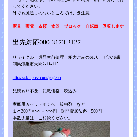
ってください。
外でも風通しのないところでは、要注意
家具 家電 衣類 食器 ブロック 自転車 回収します
出先対応080-3173-2127
リサイクル 遺品生前整理 粗大ごみのSKサービス鴻巣
鴻巣鴻巣市大間2-11-115
https://sk.hp-ez.com/page65
見積もり不要 記載価格 税込み
家庭用カセットボンベ 殺虫剤 など
１本300円×○本＝○○○円 訪問費10㌔迄 500円
本数少量は、ご相談ください。