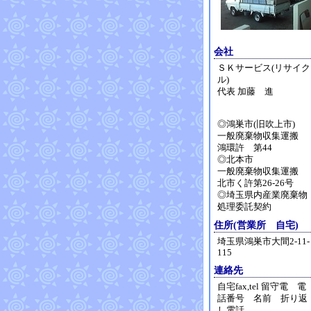
会社
ＳＫサービス(リサイク
ル)
代表 加藤 進
◎鴻巣市(旧吹上市)
一般廃棄物収集運搬
鴻環許 第44
◎北本市
一般廃棄物収集運搬
北市く許第26-26号
◎埼玉県内産業廃棄物
処理委託契約
住所(営業所 自宅)
埼玉県鴻巣市大間2-11-
115
連絡先
自宅fax,tel 留守電 電
話番号 名前 折り返
し電話