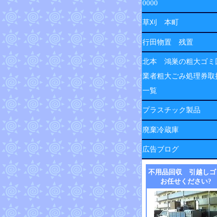
0000
草刈 本町
行田物置 残置
北本 鴻巣の粗大ゴミ
業者粗大ごみ処理券取
一覧
プラスチック製品
廃棄冷蔵庫
広告ブログ
不用品回収 引越しゴ
お任せください?