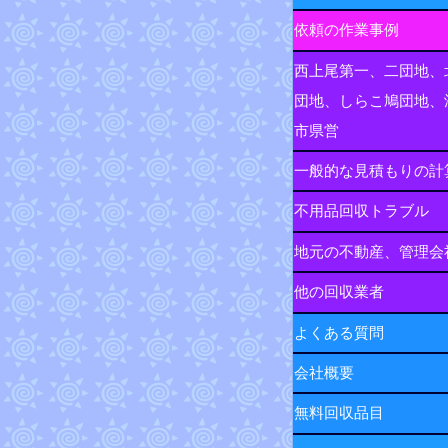
依頼の作業事例
西上尾第一、二団地、
団地、しらこ鳩団地、
市県営
一般的な見積もりの計
不用品回収トラブル
地元の不動産、管理会
他の回収業者
よくある質問
会社概要
無料回収品目