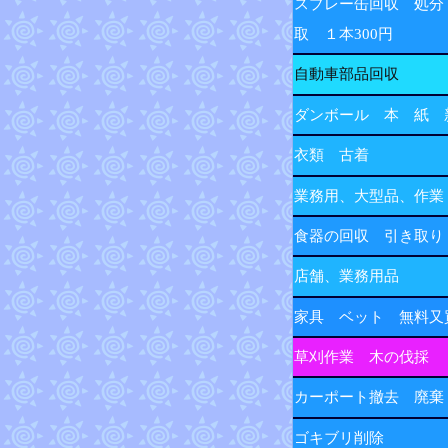
スプレー缶回収 処分
取 １本300円
自動車部品回収
ダンボール 本 紙 
衣類 古着
業務用、大型品、作業
食器の回収 引き取り
店舗、業務用品
家具 ベット 無料又
草刈作業 木の伐採
カーポート撤去 廃棄
ゴキブリ削除