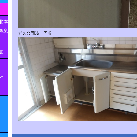
北本
鴻巣
ガス台同時 回収
算
社