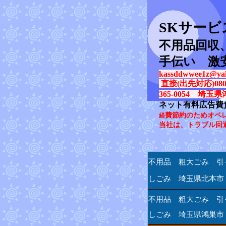
SK
サービ
不用品回収
手伝い 激
kassddwwee1z@yah
直接(出先対応)080-31
365-0054 埼玉県
ネット有料広告費
費節約のためオペ
経
当社は、トラブル回
不用品 粗大ごみ 引
しごみ 埼玉県北本市
不用品 粗大ごみ 引
しごみ 埼玉県鴻巣市