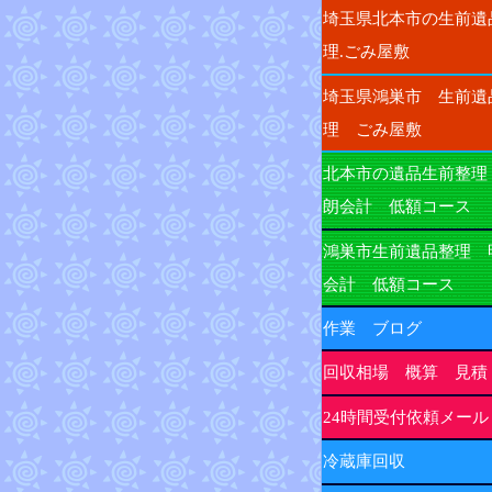
埼玉県北本市の生前遺
理.ごみ屋敷
埼玉県鴻巣市 生前遺
理 ごみ屋敷
北本市の遺品生前整理
朗会計 低額コース
鴻巣市生前遺品整理 
会計 低額コース
作業 ブログ
回収相場 概算 見積
24時間受付依頼メール
冷蔵庫回収