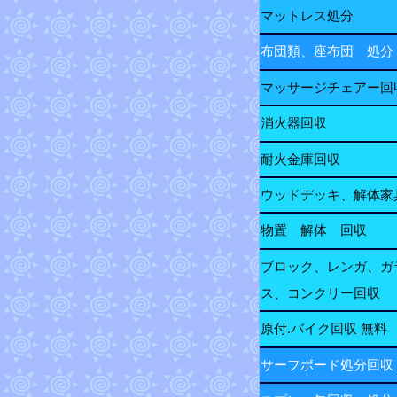
マットレス処分
布団類、座布団 処分
マッサージチェアー回
消火器回収
耐火金庫回収
ウッドデッキ、解体家
物置 解体 回収
ブロック、レンガ、ガ
ス、コンクリー回収
原付.バイク回収 無料
サーフボード処分回収