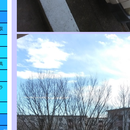
収
具
ラ