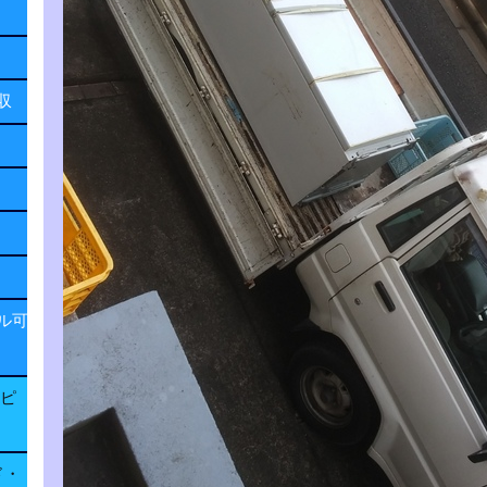
回収
ル可
子ピ
ド・