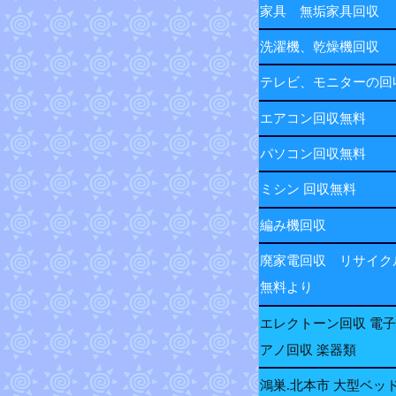
家具 無垢家具回収
洗濯機、乾燥機回収
テレビ、モニターの
エアコン回収無料
パソコン回収無料
ミシン 回収無料
編み機回収
廃家電回収 リサイク
無料より
エレクトーン回収 電
アノ回収 楽器類
鴻巣.北本市 大型ベッ