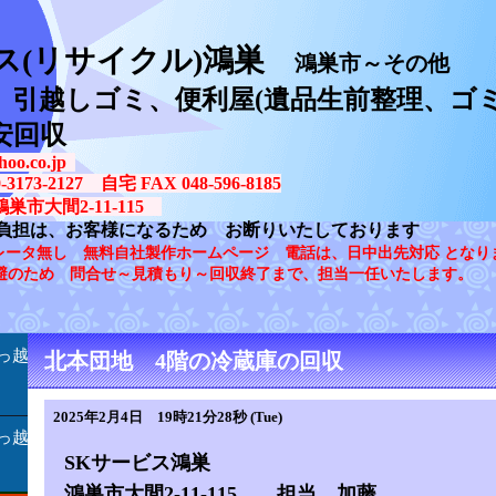
ス(リサイクル)鴻巣
鴻巣市～その他
、引越しゴミ、便利屋(遺品生前整理、ゴミ
安回収
oo.co.jp
73-2127 自宅 FAX 048-596-8185
鴻巣市大間2-11-115
負担は、お客様になるため お断りいたしております
レータ無し 無料自社製作ホームページ 電話は、日中出先対応 となり
避のため 問合せ～見積もり～回収終了まで、担当一任いたします。
っ越
北本団地 4階の冷蔵庫の回収
2025年2月4日 19時21分28秒 (Tue)
っ越
SKサービス鴻巣
鴻巣市大間2-11-115 担当 加藤