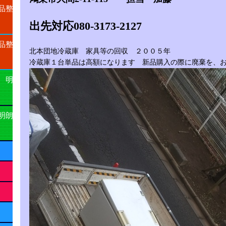
品整
出先対応080-3173-2127
品整
北本団地冷蔵庫 家具等の回収 ２００５年
冷蔵庫１台単品は高額になります 新品購入の際に廃棄を、
 明
明朗