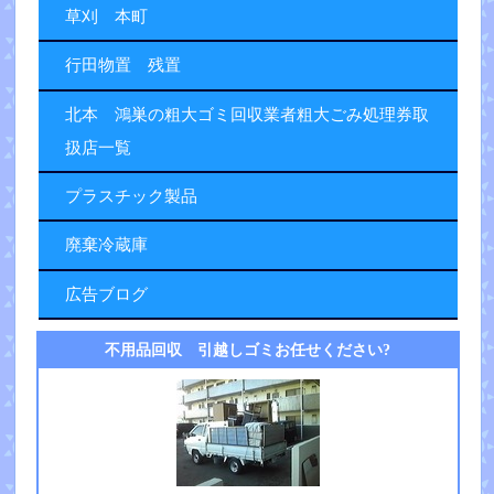
草刈 本町
行田物置 残置
北本 鴻巣の粗大ゴミ回収業者粗大ごみ処理券取
扱店一覧
プラスチック製品
廃棄冷蔵庫
広告ブログ
不用品回収 引越しゴミお任せください?