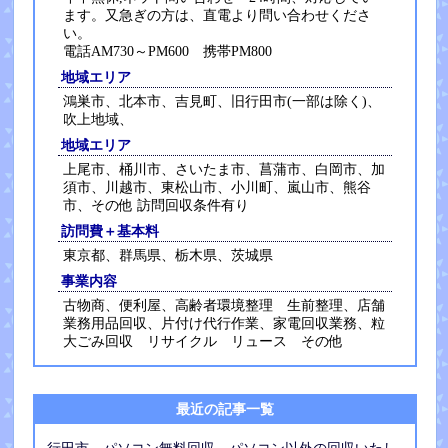
ます。又急ぎの方は、直電より問い合わせくださ
い。
電話AM730～PM600 携帯PM800
地域エリア
鴻巣市、北本市、吉見町、旧行田市(一部は除く)、
吹上地域、
地域エリア
上尾市、桶川市、さいたま市、菖蒲市、白岡市、加
須市、川越市、東松山市、小川町、嵐山市、熊谷
市、その他 訪問回収条件有り
訪問費＋基本料
東京都、群馬県、栃木県、茨城県
事業内容
古物商、便利屋、高齢者環境整理 生前整理、店舗
業務用品回収、片付け代行作業、家電回収業務、粒
大ごみ回収 リサイクル リュース その他
最近の記事一覧