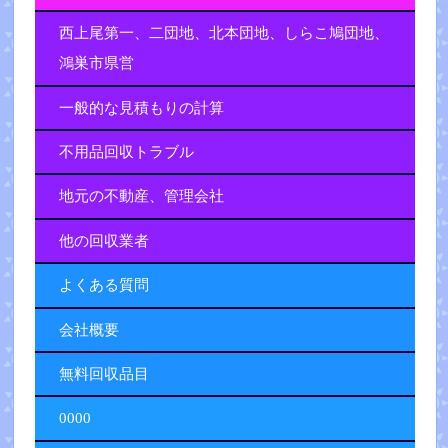
西上尾第一、二団地、北本団地、しらこ鳩団地、
鴻巣市県営
一般的な見積もりの計算
不用品回収トラブル
地元の不動産、管理会社
他の回収業者
よくある質問
会社概要
無料回収品目
0000