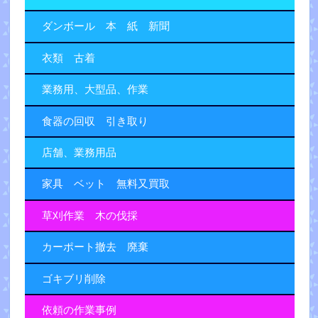
ダンボール 本 紙 新聞
衣類 古着
業務用、大型品、作業
食器の回収 引き取り
店舗、業務用品
家具 ベット 無料又買取
草刈作業 木の伐採
カーポート撤去 廃棄
ゴキブリ削除
依頼の作業事例