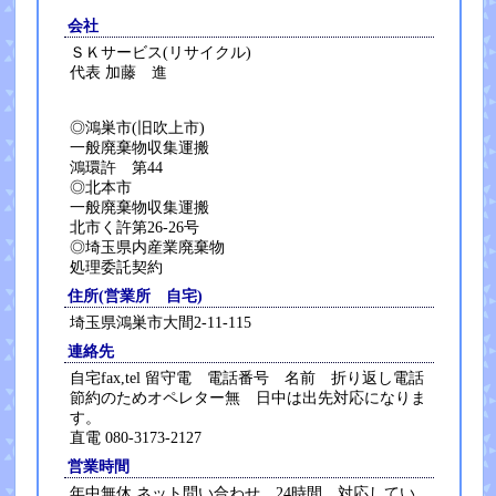
会社
ＳＫサービス(リサイクル)
代表 加藤 進
◎鴻巣市(旧吹上市)
一般廃棄物収集運搬
鴻環許 第44
◎北本市
一般廃棄物収集運搬
北市く許第26-26号
◎埼玉県内産業廃棄物
処理委託契約
住所(営業所 自宅)
埼玉県鴻巣市大間2-11-115
連絡先
自宅fax,tel 留守電 電話番号 名前 折り返し電話
節約のためオペレター無 日中は出先対応になりま
す。
直電 080-3173-2127
営業時間
年中無休,ネット問い合わせ 24時間、対応してい