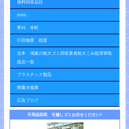
無料回収品目
0000
草刈 本町
行田物置 残置
北本 鴻巣の粗大ゴミ回収業者粗大ごみ処理券取
扱店一覧
プラスチック製品
廃棄冷蔵庫
広告ブログ
不用品回収 引越しゴミお任せください?