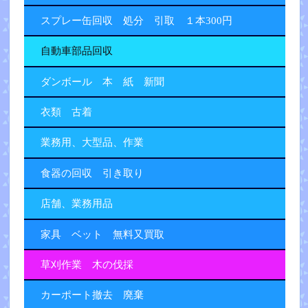
スプレー缶回収 処分 引取 １本300円
自動車部品回収
ダンボール 本 紙 新聞
衣類 古着
業務用、大型品、作業
食器の回収 引き取り
店舗、業務用品
家具 ベット 無料又買取
草刈作業 木の伐採
カーポート撤去 廃棄