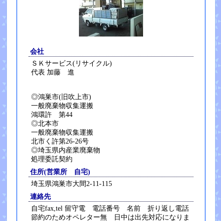
会社
ＳＫサービス(リサイクル)
代表 加藤 進
◎鴻巣市(旧吹上市)
一般廃棄物収集運搬
鴻環許 第44
◎北本市
一般廃棄物収集運搬
北市く許第26-26号
◎埼玉県内産業廃棄物
処理委託契約
住所(営業所 自宅)
埼玉県鴻巣市大間2-11-115
連絡先
自宅fax,tel 留守電 電話番号 名前 折り返し電話
節約のためオペレター無 日中は出先対応になりま