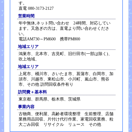
す。
直電 080-3173-2127
営業時間
年中無休,ネット問い合わせ 24時間、対応してい
ます。又急ぎの方は、直電より問い合わせくださ
い。
電話AM730～PM600 携帯PM800
地域エリア
鴻巣市、北本市、吉見町、旧行田市(一部は除く)、
吹上地域、
地域エリア
上尾市、桶川市、さいたま市、菖蒲市、白岡市、加
須市、川越市、東松山市、小川町、嵐山市、熊谷
市、その他 訪問回収条件有り
訪問費＋基本料
東京都、群馬県、栃木県、茨城県
事業内容
古物商、便利屋、高齢者環境整理 生前整理、店舗
業務用品回収、片付け代行作業、家電回収業務、粒
大ごみ回収 リサイクル リュース その他