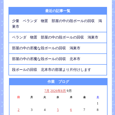
最近の記事一覧
少量 ベランダ 物置 部屋の中の段ボールの回収 鴻
巣市
ベランダ 物置 部屋の中の段ボールの回収 鴻巣市
部屋の中の邪魔な段ボールの回収 鴻巣市
部屋の中の邪魔な段ボールの回収 北本市
段ボールの回収 北本市の部屋より片付けします
作業 ブログ
7月
2026年8月
9月
日
月
火
水
木
金
土
1
2
3
4
5
6
7
8