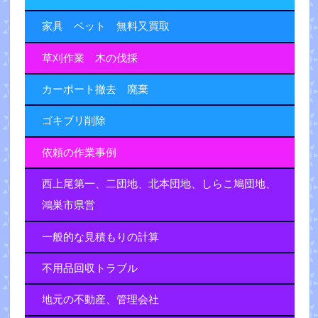
家具 ベット 無料又買取
草刈作業 木の伐採
カーポート撤去 廃棄
ゴキブリ削除
依頼の作業事例
西上尾第一、二団地、北本団地、しらこ鳩団地、
鴻巣市県営
一般的な見積もりの計算
不用品回収トラブル
地元の不動産、管理会社