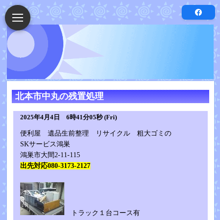
北本市中丸の残置処理
2025年4月4日 6時41分05秒 (Fri)
便利屋 遺品生前整理 リサイクル 粗大ゴミの
SKサービス鴻巣
鴻巣市大間2-11-115
出先対応080-3173-2127
トラック１台コース有