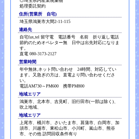
◎埼玉県内産業廃棄物
処理委託契約
住所(営業所 自宅)
埼玉県鴻巣市大間2-11-115
連絡先
自宅fax,tel 留守電 電話番号 名前 折り返し電話
節約のためオペレター無 日中は出先対応になりま
す。
直電 080-3173-2127
営業時間
年中無休,ネット問い合わせ 24時間、対応してい
ます。又急ぎの方は、直電より問い合わせくださ
い。
電話AM730～PM600 携帯PM800
地域エリア
鴻巣市、北本市、吉見町、旧行田市(一部は除く)、
吹上地域、
地域エリア
上尾市、桶川市、さいたま市、菖蒲市、白岡市、加
須市、川越市、東松山市、小川町、嵐山市、熊谷
市、その他 訪問回収条件有り