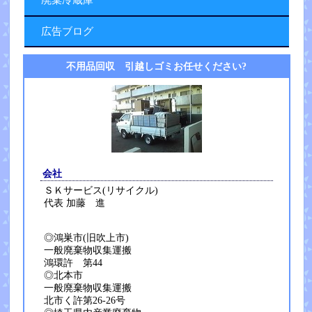
廃棄冷蔵庫
広告ブログ
不用品回収 引越しゴミお任せください?
会社
ＳＫサービス(リサイクル)
代表 加藤 進
◎鴻巣市(旧吹上市)
一般廃棄物収集運搬
鴻環許 第44
◎北本市
一般廃棄物収集運搬
北市く許第26-26号