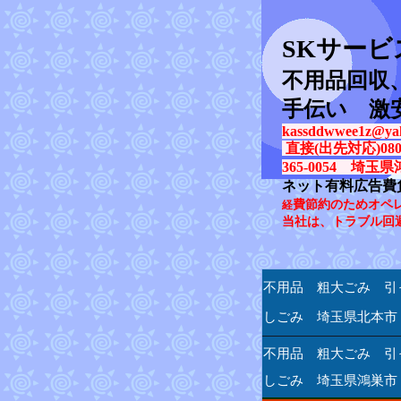
SK
サービ
不用品回収
手伝い 激
kassddwwee1z@yah
直接(出先対応)080-31
365-0054 埼玉県
ネット有料広告費
費節約のためオペ
経
当社は、トラブル回
不用品 粗大ごみ 引
しごみ 埼玉県北本市
不用品 粗大ごみ 引
しごみ 埼玉県鴻巣市