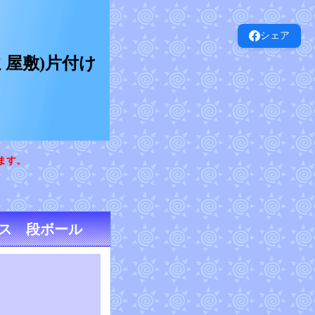
シェア
屋敷)片付け
ます。
ス 段ボール