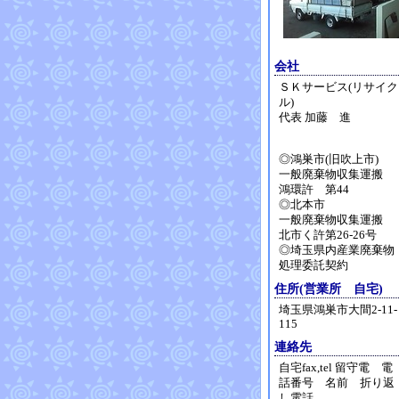
会社
ＳＫサービス(リサイク
ル)
代表 加藤 進
◎鴻巣市(旧吹上市)
一般廃棄物収集運搬
鴻環許 第44
◎北本市
一般廃棄物収集運搬
北市く許第26-26号
◎埼玉県内産業廃棄物
処理委託契約
住所(営業所 自宅)
埼玉県鴻巣市大間2-11-
115
連絡先
自宅fax,tel 留守電 電
話番号 名前 折り返
し電話