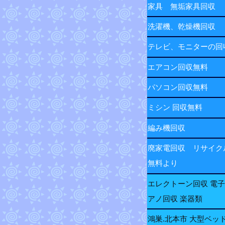
家具 無垢家具回収
洗濯機、乾燥機回収
テレビ、モニターの
エアコン回収無料
パソコン回収無料
ミシン 回収無料
編み機回収
廃家電回収 リサイク
無料より
エレクトーン回収 電
アノ回収 楽器類
鴻巣.北本市 大型ベッ