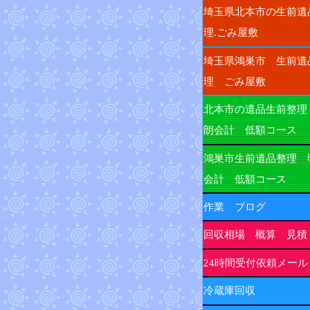
埼玉県北本市の生前遺
理.ごみ屋敷
埼玉県鴻巣市 生前遺
理 ごみ屋敷
北本市の遺品生前整理
朗会計 低額コース
鴻巣市生前遺品整理 
会計 低額コース
作業 ブログ
回収相場 概算 見積
24時間受付依頼メール
冷蔵庫回収