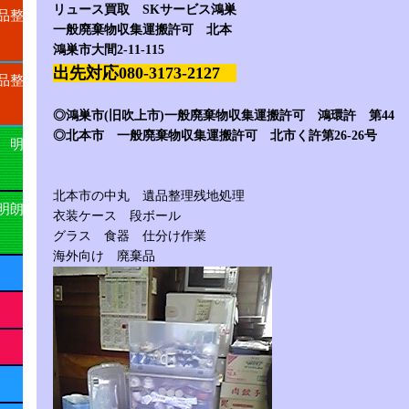
リュース買取 SKサービス鴻巣
品整
一般廃棄物収集運搬許可 北本
鴻巣市大間2-11-115
出先対応080-3173-2127
品整
◎鴻巣市(旧吹上市)一般廃棄物収集運搬許可 鴻環許 第44
◎北本市 一般廃棄物収集運搬許可 北市く許第26-26号
 明
北本市の中丸 遺品整理残地処理
明朗
衣装ケース 段ボール
グラス 食器 仕分け作業
海外向け 廃棄品