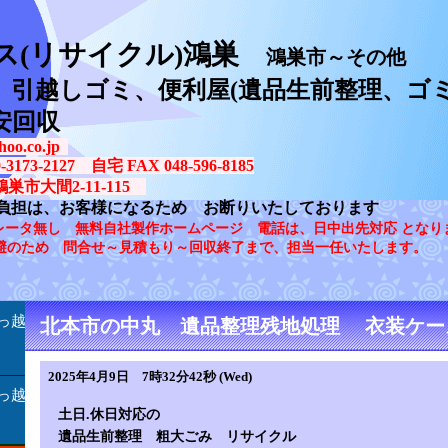
ス(リサイクル)鴻巣
鴻巣市～その他
、引越しゴミ、便利屋(遺品生前整理、ゴミ
安回収
oo.co.jp
73-2127 自宅 FAX 048-596-8185
鴻巣市大間2-11-115
負担は、お客様になるため お断りいたしております
レータ無し 無料自社製作ホームページ 電話は、日中出先対応 となり
避のため 問合せ～見積もり～回収終了まで、担当一任いたします。
っ越
北本市の中丸 遺品整理残地処理 衣装ケー
2025年4月9日 7時32分42秒 (Wed)
っ越
土日.休日対応の
遺品生前整理 粗大ごみ リサイクル