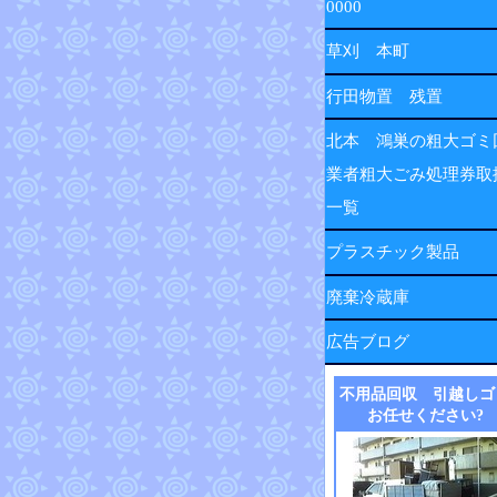
0000
草刈 本町
行田物置 残置
北本 鴻巣の粗大ゴミ
業者粗大ごみ処理券取
一覧
プラスチック製品
廃棄冷蔵庫
広告ブログ
不用品回収 引越しゴ
お任せください?