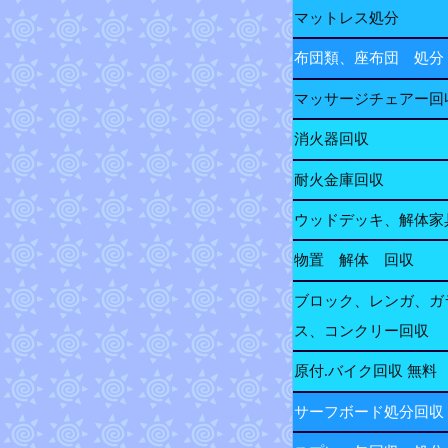
マットレス処分
布団類、座布団 処分
マッサージチェアー回
消火器回収
耐火金庫回収
ウッドデッキ、解体家
物置 解体 回収
ブロック、レンガ、ガ
ス、コンクリー回収
原付.バイク回収 無料
サーフボード処分回収