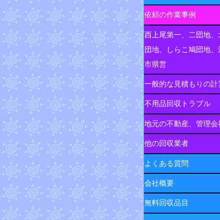
依頼の作業事例
西上尾第一、二団地、
団地、しらこ鳩団地、
市県営
一般的な見積もりの計
不用品回収トラブル
地元の不動産、管理会
他の回収業者
よくある質問
会社概要
無料回収品目