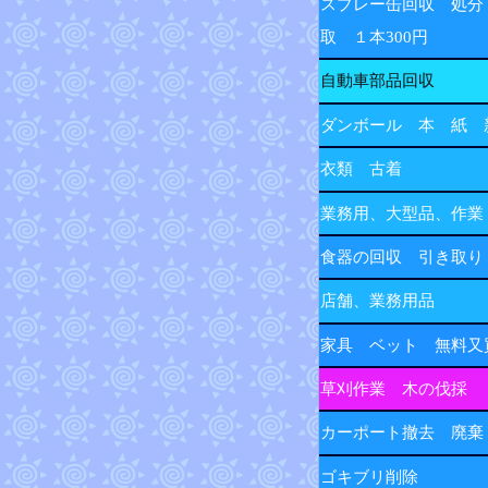
スプレー缶回収 処分
取 １本300円
自動車部品回収
ダンボール 本 紙 
衣類 古着
業務用、大型品、作業
食器の回収 引き取り
店舗、業務用品
家具 ベット 無料又
草刈作業 木の伐採
カーポート撤去 廃棄
ゴキブリ削除