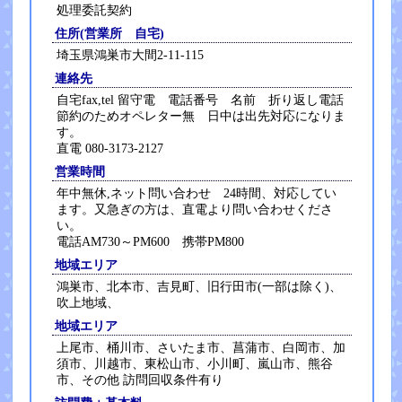
処理委託契約
住所(営業所 自宅)
埼玉県鴻巣市大間2-11-115
連絡先
自宅fax,tel 留守電 電話番号 名前 折り返し電話
節約のためオペレター無 日中は出先対応になりま
す。
直電 080-3173-2127
営業時間
年中無休,ネット問い合わせ 24時間、対応してい
ます。又急ぎの方は、直電より問い合わせくださ
い。
電話AM730～PM600 携帯PM800
地域エリア
鴻巣市、北本市、吉見町、旧行田市(一部は除く)、
吹上地域、
地域エリア
上尾市、桶川市、さいたま市、菖蒲市、白岡市、加
須市、川越市、東松山市、小川町、嵐山市、熊谷
市、その他 訪問回収条件有り