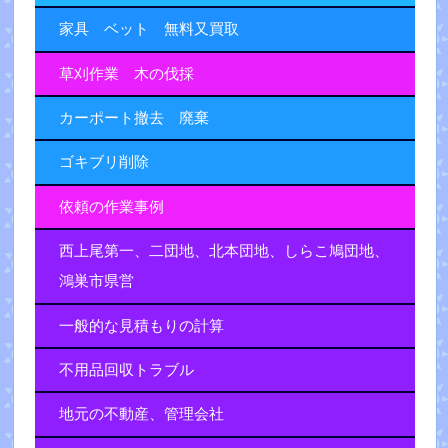
家具 ベット 無料又買取
草刈作業 木の伐採
カーポート撤去 廃棄
ゴキブリ削除
依頼の作業事例
西上尾第一、二団地、北本団地、しらこ鳩団地、
鴻巣市県営
一般的な見積もりの計算
不用品回収トラブル
地元の不動産、管理会社