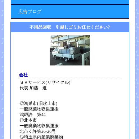
広告ブログ
不用品回収 引越しゴミお任せください?
会社
ＳＫサービス(リサイクル)
代表 加藤 進
◎鴻巣市(旧吹上市)
一般廃棄物収集運搬
鴻環許 第44
◎北本市
一般廃棄物収集運搬
北市く許第26-26号
◎埼玉県内産業廃棄物