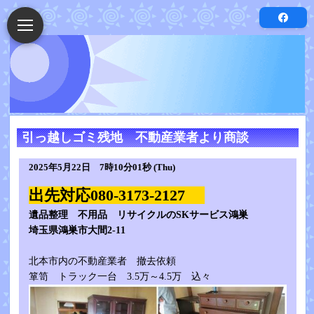
引っ越しゴミ残地 不動産業者より商談
2025年5月22日 7時10分01秒 (Thu)
出先対応080-3173-2127
遺品整理 不用品 リサイクルのSKサービス鴻巣
埼玉県鴻巣市大間2-11
北本市内の不動産業者 撤去依頼
箪笥 トラック一台 3.5万～4.5万 込々