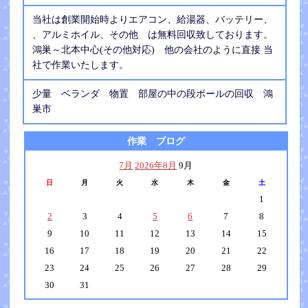
当社は創業開始時よりエアコン、給湯器、バッテリー、
、アルミホイル、その他 は無料回収致しております。
鴻巣～北本中心(その他対応) 他の会社のように直接 当
社で作業いたします。
少量 ベランダ 物置 部屋の中の段ボールの回収 鴻
巣市
作業 ブログ
7月
2026年8月
9月
日
月
火
水
木
金
土
1
2
3
4
5
6
7
8
9
10
11
12
13
14
15
16
17
18
19
20
21
22
23
24
25
26
27
28
29
30
31