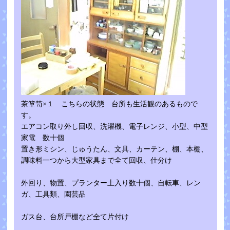
茶箪笥×１ こちらの状態 台所も生活観のあるもので
す。
エアコン取り外し回収、洗濯機、電子レンジ、小型、中型
家電 数十個
置き形ミシン、じゅうたん、文具、カーテン、棚、本棚、
調味料一つから大型家具まで全て回収、仕分け
外回り、物置、プランター土入り数十個、自転車、レン
ガ、工具類、園芸品
ガス台、台所戸棚など全て片付け