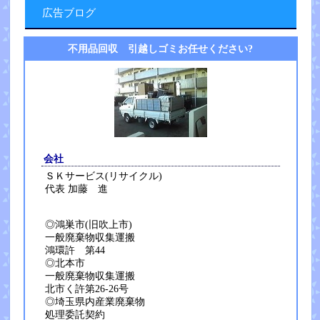
広告ブログ
不用品回収 引越しゴミお任せください?
会社
ＳＫサービス(リサイクル)
代表 加藤 進
◎鴻巣市(旧吹上市)
一般廃棄物収集運搬
鴻環許 第44
◎北本市
一般廃棄物収集運搬
北市く許第26-26号
◎埼玉県内産業廃棄物
処理委託契約