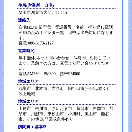
住所(営業所 自宅)
埼玉県鴻巣市大間2-11-115
連絡先
自宅fax,tel 留守電 電話番号 名前 折り返し電話
節約のためオペレター無 日中は出先対応になりま
す。
直電 080-3173-2127
営業時間
年中無休,ネット問い合わせ 24時間、対応してい
ます。又急ぎの方は、直電より問い合わせくださ
い。
電話AM730～PM600 携帯PM800
地域エリア
鴻巣市、北本市、吉見町、旧行田市(一部は除く)、
吹上地域、
地域エリア
上尾市、桶川市、さいたま市、菖蒲市、白岡市、加
須市、川越市、東松山市、小川町、嵐山市、熊谷
市、その他 訪問回収条件有り
訪問費＋基本料