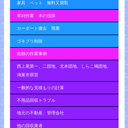
家具 ベット 無料又買取
草刈作業 木の伐採
カーポート撤去 廃棄
ゴキブリ削除
依頼の作業事例
西上尾第一、二団地、北本団地、しらこ鳩団地、
鴻巣市県営
一般的な見積もりの計算
不用品回収トラブル
地元の不動産、管理会社
他の回収業者