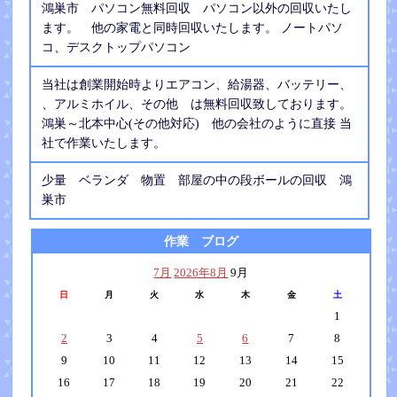
鴻巣市 パソコン無料回収 パソコン以外の回収いたし
ます。 他の家電と同時回収いたします。 ノートパソ
コ、デスクトップパソコン
当社は創業開始時よりエアコン、給湯器、バッテリー、
、アルミホイル、その他 は無料回収致しております。
鴻巣～北本中心(その他対応) 他の会社のように直接 当
社で作業いたします。
少量 ベランダ 物置 部屋の中の段ボールの回収 鴻
巣市
作業 ブログ
7月
2026年8月
9月
日
月
火
水
木
金
土
1
2
3
4
5
6
7
8
9
10
11
12
13
14
15
16
17
18
19
20
21
22