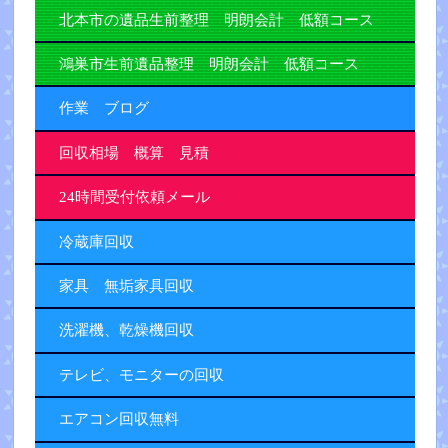
北本市の遺品生前整理 明朗会計 低額コース
鴻巣市生前遺品整理 明朗会計 低額コース
作業 ブログ
回収相場 概算 見積
24時間受付依頼メール
冷蔵庫回収
家具 無垢家具回収
洗濯機、乾燥機回収
テレビ、モニターの回収
エアコン回収無料