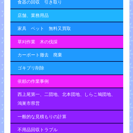
食器の回収 引き取り
店舗、業務用品
家具 ベット 無料又買取
草刈作業 木の伐採
カーポート撤去 廃棄
ゴキブリ削除
依頼の作業事例
西上尾第一、二団地、北本団地、しらこ鳩団地、
鴻巣市県営
一般的な見積もりの計算
不用品回収トラブル