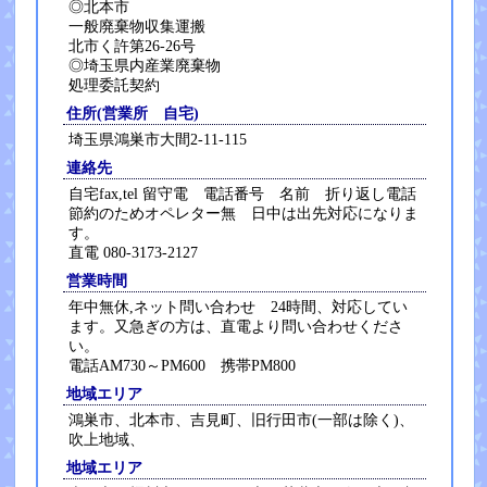
◎北本市
一般廃棄物収集運搬
北市く許第26-26号
◎埼玉県内産業廃棄物
処理委託契約
住所(営業所 自宅)
埼玉県鴻巣市大間2-11-115
連絡先
自宅fax,tel 留守電 電話番号 名前 折り返し電話
節約のためオペレター無 日中は出先対応になりま
す。
直電 080-3173-2127
営業時間
年中無休,ネット問い合わせ 24時間、対応してい
ます。又急ぎの方は、直電より問い合わせくださ
い。
電話AM730～PM600 携帯PM800
地域エリア
鴻巣市、北本市、吉見町、旧行田市(一部は除く)、
吹上地域、
地域エリア