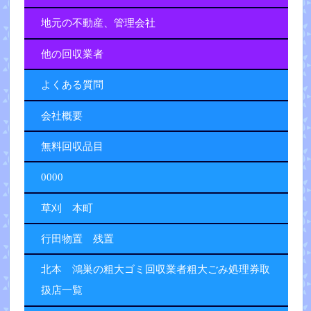
地元の不動産、管理会社
他の回収業者
よくある質問
会社概要
無料回収品目
0000
草刈 本町
行田物置 残置
北本 鴻巣の粗大ゴミ回収業者粗大ごみ処理券取
扱店一覧