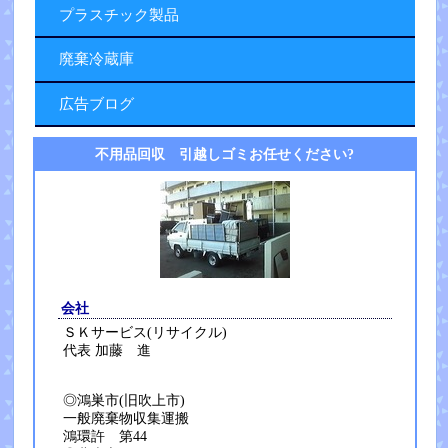
プラスチック製品
廃棄冷蔵庫
広告ブログ
不用品回収 引越しゴミお任せください?
会社
ＳＫサービス(リサイクル)
代表 加藤 進
◎鴻巣市(旧吹上市)
一般廃棄物収集運搬
鴻環許 第44