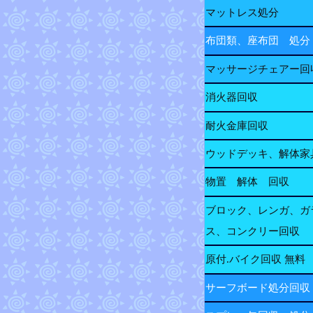
マットレス処分
布団類、座布団 処分
マッサージチェアー回
消火器回収
耐火金庫回収
ウッドデッキ、解体家
物置 解体 回収
ブロック、レンガ、ガ
ス、コンクリー回収
原付.バイク回収 無料
サーフボード処分回収