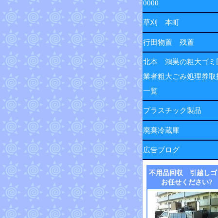
0000
草刈 本町
行田物置 残置
北本 鴻巣の粗大ゴミ
業者粗大ごみ処理券取
一覧
プラスチック製品
廃棄冷蔵庫
広告ブログ
不用品回収 引越しゴ
お任せください?