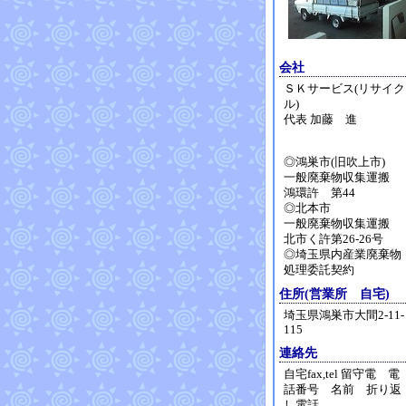
会社
ＳＫサービス(リサイク
ル)
代表 加藤 進
◎鴻巣市(旧吹上市)
一般廃棄物収集運搬
鴻環許 第44
◎北本市
一般廃棄物収集運搬
北市く許第26-26号
◎埼玉県内産業廃棄物
処理委託契約
住所(営業所 自宅)
埼玉県鴻巣市大間2-11-
115
連絡先
自宅fax,tel 留守電 電
話番号 名前 折り返
し電話