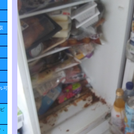
回収
ル可
子ピ
ド・