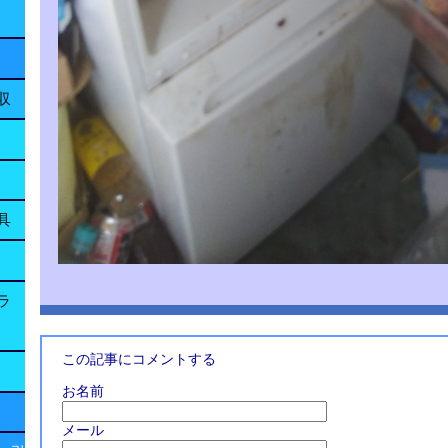
収
具
ラ
この記事にコメントする
お名前
メール