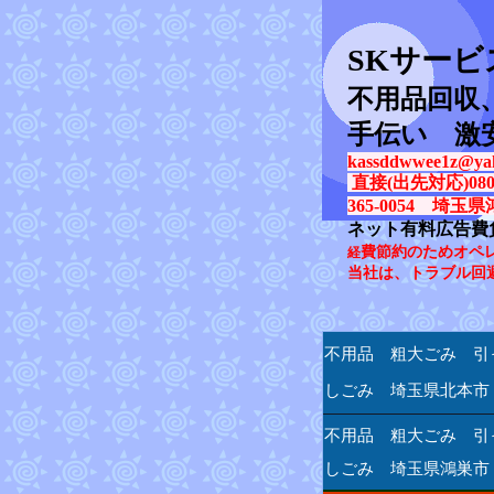
SK
サービ
不用品回収
手伝い 激
kassddwwee1z@yah
直接(出先対応)080-31
365-0054 埼玉県
ネット有料広告費
費節約のためオペ
経
当社は、トラブル回
不用品 粗大ごみ 引
しごみ 埼玉県北本市
不用品 粗大ごみ 引
しごみ 埼玉県鴻巣市