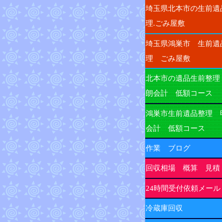
埼玉県北本市の生前遺
理.ごみ屋敷
埼玉県鴻巣市 生前遺
理 ごみ屋敷
北本市の遺品生前整理
朗会計 低額コース
鴻巣市生前遺品整理 
会計 低額コース
作業 ブログ
回収相場 概算 見積
24時間受付依頼メール
冷蔵庫回収