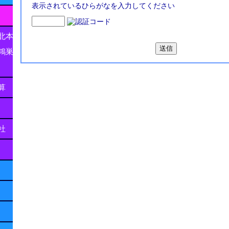
表示されているひらがなを入力してください
北本
鴻巣
算
社