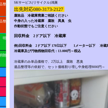
SKサービス(リサイクル)鴻巣
品整
出先対応080-3173-2127
腐敗品 冷蔵庫廃棄ご相談ください
中身の入った冷蔵庫 腐敗 異臭 虫
品整
作動状態でもご注意ください
回収料金 2ドア以下 冷蔵庫
 明
例)回収料金 2ドア以下 170㍑以下 1メーター以下 冷蔵
冷蔵庫及び汚物残物回収代：13.000円～税込
明朗
冷蔵庫のみ単品価格で、2万以上 腐敗 悪臭
遺品整理等の依頼で、セット価格割り増し中身処理8000円～