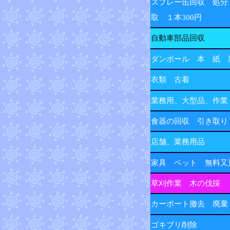
スプレー缶回収 処分
取 １本300円
自動車部品回収
ダンボール 本 紙 
衣類 古着
業務用、大型品、作業
食器の回収 引き取り
店舗、業務用品
家具 ベット 無料又
草刈作業 木の伐採
カーポート撤去 廃棄
ゴキブリ削除