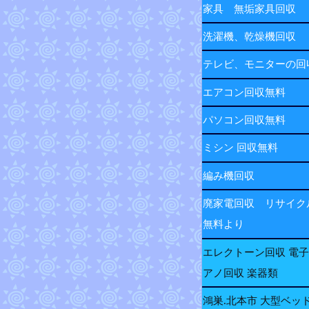
家具 無垢家具回収
洗濯機、乾燥機回収
テレビ、モニターの
エアコン回収無料
パソコン回収無料
ミシン 回収無料
編み機回収
廃家電回収 リサイク
無料より
エレクトーン回収 電
アノ回収 楽器類
鴻巣.北本市 大型ベッ