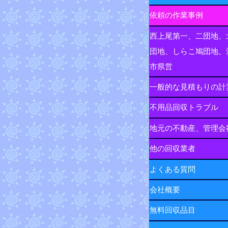
依頼の作業事例
西上尾第一、二団地、
団地、しらこ鳩団地、
市県営
一般的な見積もりの計
不用品回収トラブル
地元の不動産、管理会
他の回収業者
よくある質問
会社概要
無料回収品目