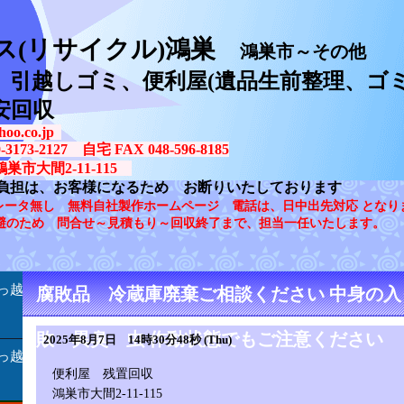
ス(リサイクル)鴻巣
鴻巣市～その他
、引越しゴミ、便利屋(遺品生前整理、ゴミ
安回収
oo.co.jp
73-2127 自宅 FAX 048-596-8185
鴻巣市大間2-11-115
負担は、お客様になるため お断りいたしております
レータ無し 無料自社製作ホームページ 電話は、日中出先対応 となり
避のため 問合せ～見積もり～回収終了まで、担当一任いたします。
っ越
腐敗品 冷蔵庫廃棄ご相談ください 中身の
敗 異臭 虫 作動状態でもご注意ください
2025年8月7日 14時30分48秒 (Thu)
っ越
便利屋 残置回収
鴻巣市大間2-11-115