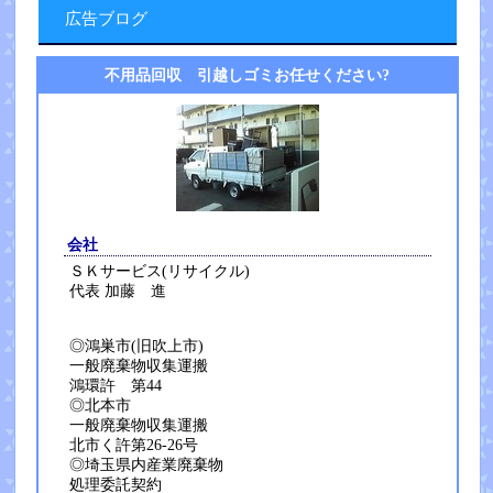
広告ブログ
不用品回収 引越しゴミお任せください?
会社
ＳＫサービス(リサイクル)
代表 加藤 進
◎鴻巣市(旧吹上市)
一般廃棄物収集運搬
鴻環許 第44
◎北本市
一般廃棄物収集運搬
北市く許第26-26号
◎埼玉県内産業廃棄物
処理委託契約