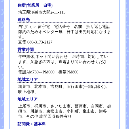
住所(営業所 自宅)
埼玉県鴻巣市大間2-11-115
連絡先
自宅fax,tel 留守電 電話番号 名前 折り返し電話
節約のためオペレター無 日中は出先対応になりま
す。
直電 080-3173-2127
営業時間
年中無休,ネット問い合わせ 24時間、対応してい
ます。又急ぎの方は、直電より問い合わせくださ
い。
電話AM730～PM600 携帯PM800
地域エリア
鴻巣市、北本市、吉見町、旧行田市(一部は除く)、
吹上地域、
地域エリア
上尾市、桶川市、さいたま市、菖蒲市、白岡市、加
須市、川越市、東松山市、小川町、嵐山市、熊谷
市、その他 訪問回収条件有り
訪問費＋基本料