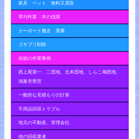
家具 ベット 無料又買取
草刈作業 木の伐採
カーポート撤去 廃棄
ゴキブリ削除
依頼の作業事例
西上尾第一、二団地、北本団地、しらこ鳩団地、
鴻巣市県営
一般的な見積もりの計算
不用品回収トラブル
地元の不動産、管理会社
他の回収業者