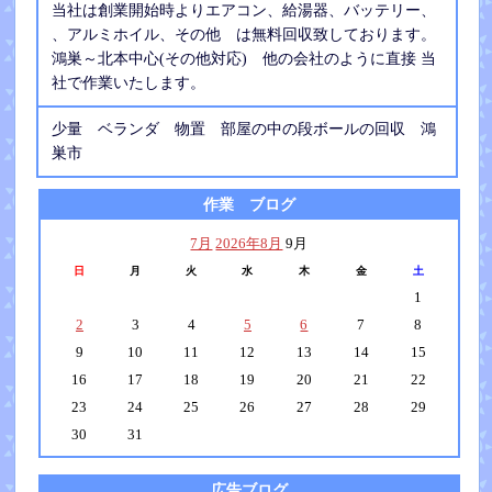
当社は創業開始時よりエアコン、給湯器、バッテリー、
、アルミホイル、その他 は無料回収致しております。
鴻巣～北本中心(その他対応) 他の会社のように直接 当
社で作業いたします。
少量 ベランダ 物置 部屋の中の段ボールの回収 鴻
巣市
作業 ブログ
7月
2026年8月
9月
日
月
火
水
木
金
土
1
2
3
4
5
6
7
8
9
10
11
12
13
14
15
16
17
18
19
20
21
22
23
24
25
26
27
28
29
30
31
広告ブログ