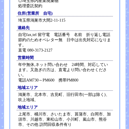
◎埼玉県内産業廃棄物
処理委託契約
住所(営業所 自宅)
埼玉県鴻巣市大間2-11-115
連絡先
自宅fax,tel 留守電 電話番号 名前 折り返し電話
節約のためオペレター無 日中は出先対応になりま
す。
直電 080-3173-2127
営業時間
年中無休,ネット問い合わせ 24時間、対応してい
ます。又急ぎの方は、直電より問い合わせくださ
い。
電話AM730～PM600 携帯PM800
地域エリア
鴻巣市、北本市、吉見町、旧行田市(一部は除く)、
吹上地域、
地域エリア
上尾市、桶川市、さいたま市、菖蒲市、白岡市、加
須市、川越市、東松山市、小川町、嵐山市、熊谷
市、その他 訪問回収条件有り