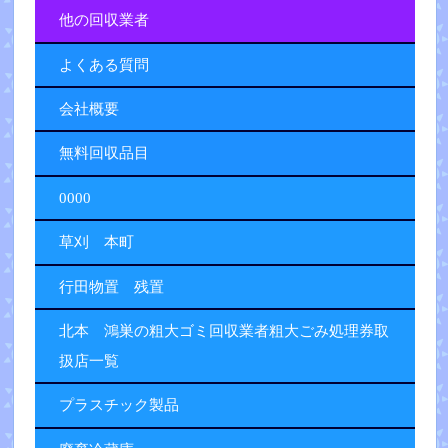
他の回収業者
よくある質問
会社概要
無料回収品目
0000
草刈 本町
行田物置 残置
北本 鴻巣の粗大ゴミ回収業者粗大ごみ処理券取
扱店一覧
プラスチック製品