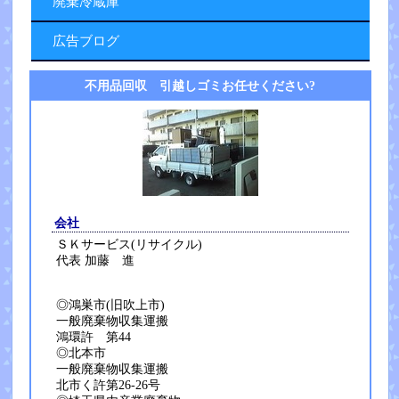
廃棄冷蔵庫
広告ブログ
不用品回収 引越しゴミお任せください?
会社
ＳＫサービス(リサイクル)
代表 加藤 進
◎鴻巣市(旧吹上市)
一般廃棄物収集運搬
鴻環許 第44
◎北本市
一般廃棄物収集運搬
北市く許第26-26号