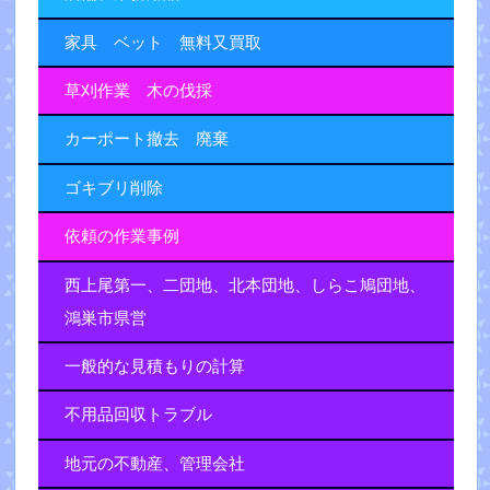
家具 ベット 無料又買取
草刈作業 木の伐採
カーポート撤去 廃棄
ゴキブリ削除
依頼の作業事例
西上尾第一、二団地、北本団地、しらこ鳩団地、
鴻巣市県営
一般的な見積もりの計算
不用品回収トラブル
地元の不動産、管理会社